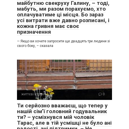
майбутню свекруху Галину, – тоді,
мабуть, ми разом порахуємо, хто
оплачуватиме ці місця. Бо зараз
усі витрати вже давно розписані, і
кожна гривня має своє
призначення
— Якщо ви хочете запросити ще двадцять три людини зі
свого боку, – сказала
життєві історії
0
Ти серйозно вважаєш, що тепер у
нашій сім’ї головний годувальник
ти? – усміхнувся мій чоловік
Тарас, але в тій усмішці не було ані
радості, ані підтримки. – Не