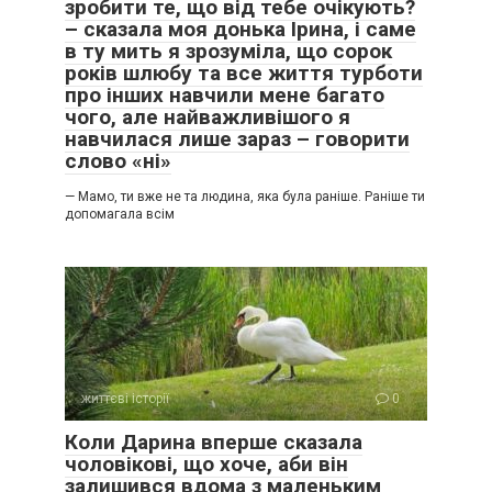
зробити те, що від тебе очікують?
– сказала моя донька Ірина, і саме
в ту мить я зрозуміла, що сорок
років шлюбу та все життя турботи
про інших навчили мене багато
чого, але найважливішого я
навчилася лише зараз – говорити
слово «ні»
— Мамо, ти вже не та людина, яка була раніше. Раніше ти
допомагала всім
життєві історії
0
Коли Дарина вперше сказала
чоловікові, що хоче, аби він
залишився вдома з маленьким