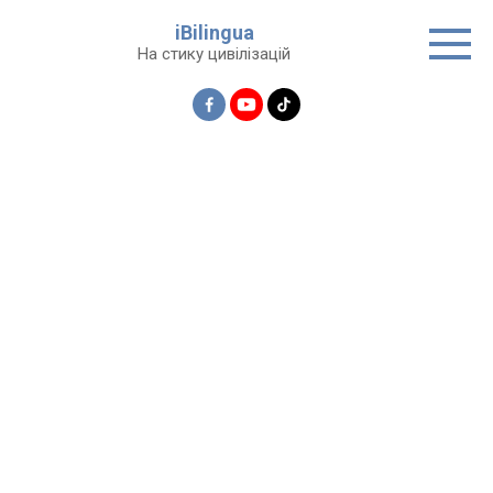
Перейти
iBilingua
до
На стику цивілізацій
вмісту