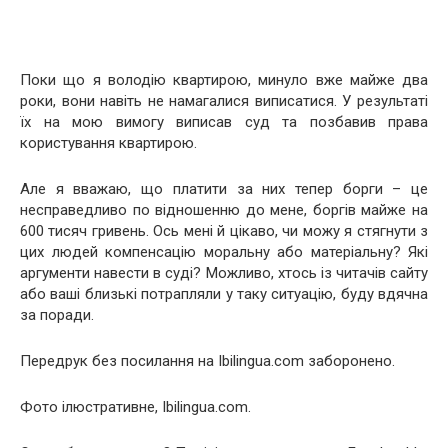
Поки що я володію квартирою, минуло вже майже два
роки, вони навіть не намагалися виписатися. У результаті
їх на мою вимогу виписав суд та позбавив права
користування квартирою.
Але я вважаю, що платити за них тепер борги – це
несправедливо по відношенню до мене, боргів майже на
600 тисяч гривень. Ось мені й цікаво, чи можу я стягнути з
цих людей компенсацію моральну або матеріальну? Які
аргументи навести в суді? Можливо, хтось із читачів сайту
або ваші близькі потрапляли у таку ситуацію, буду вдячна
за поради.
Передрук без посилання на Ibilingua.com заборонено.
Фото ілюстративне, Ibilingua.com.