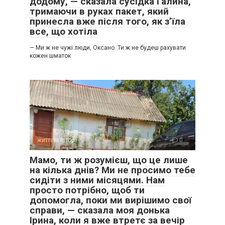
додому, — сказала сусідка Галина,
тримаючи в руках пакет, який
принесла вже після того, як з’їла
все, що хотіла
— Ми ж не чужі люди, Оксано. Ти ж не будеш рахувати
кожен шматок
життєві історії
0
Мамо, ти ж розумієш, що це лише
на кілька днів? Ми не просимо тебе
сидіти з ними місяцями. Нам
просто потрібно, щоб ти
допомогла, поки ми вирішимо свої
справи, — сказала моя донька
Ірина, коли я вже втретє за вечір