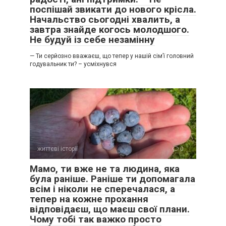
поспішай звикати до нового крісла.
Начальство сьогодні хвалить, а
завтра знайде когось молодшого.
Не будуй із себе незамінну
— Ти серйозно вважаєш, що тепер у нашій сім’ї головний
годувальник ти? – усміхнувся
життєві історії
0
Мамо, ти вже не та людина, яка
була раніше. Раніше ти допомагала
всім і ніколи не сперечалася, а
тепер на кожне прохання
відповідаєш, що маєш свої плани.
Чому тобі так важко просто