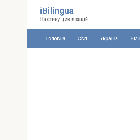
Перейти
iBilingua
до
вмісту
На стику цивілізацій
Головна
Світ
Україна
Біз