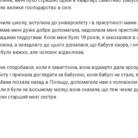
пень, мені було страшно одній в квартирі, самотньо. Бабу
к як велике господарство в селі.
нчила школу, вступила до університету і в присутності мами
мама мені дуже добре допомагала, надсилала мені пристой
ащими подругами. Коли мені було 18 років, я закохалася в 
віка, а незадовго до цього дізналася, що бабуся хвора, і н
було важко, але чоловік відволікав.
е сподобався, коли я завагітніла, вона відверто дала зрозу
ту і приїхала доглядати за бабусею, коли бабусі не стало, я
 Мама поїхала назад в Польщу, допомагала нам з чоловіком
ли я була на восьмому місяці вона сказала, що теж чекає дит
син старший моєї сестри.