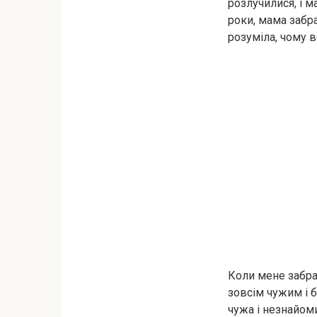
розлучилися, і м
роки, мама забр
розуміла, чому вс
Коли мене забра
зовсім чужим і 
чужа і незнайоми