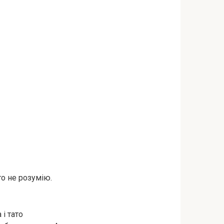
го не розумію.
і тато