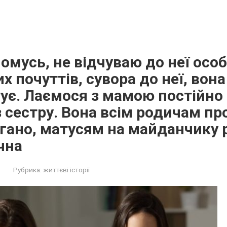
 чомусь, не відчуваю до неї осо
х почуттів, сувора до неї, вон
ує. Лаємося з мамою постійно
з сестру. Вона всім родичам пр
гано, матусям на майданчику 
чна
Рубрика:
життєві історії