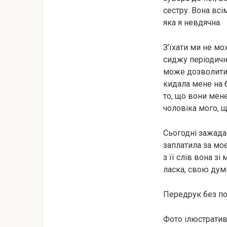
сестру. Вона вс
яка я невдячна.
З’їхати ми не м
сиджу періодично
може дозволити 
кидала мене на б
то, що вони мене
чоловіка мого, щ
Сьогодні зажадал
заплатила за моє
з її слів вона з
ласка, свою дум
Передрук без пос
Фото ілюстративн