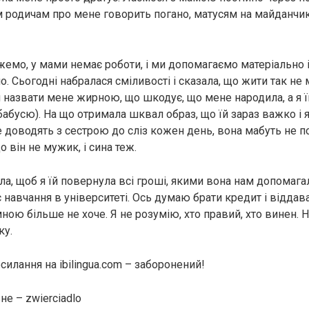
ім родичам про мене говорить погано, матусям на майданчик
ожемо, у мами немає роботи, і ми допомагаємо матеріально 
. Сьогодні набралася сміливості і сказала, що жити так не
назвати мене жирною, що шкодує, що мене народила, а я ї
абусю). На що отримала шквал образ, що їй зараз важко і я ї
 доводять з сестрою до сліз кожен день, вона мабуть не по
о він не мужик, і сина теж.
а, щоб я їй повернула всі гроші, якими вона нам допомага
 навчання в університеті. Ось думаю брати кредит і віддав
і мною більше не хоче. Я не розумію, хто правий, хто винен. 
ку.
илання на ibilingua.com – заборонений!
е – zwierciadlo