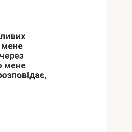
бливих
а мене
 через
о мене
розповідає,