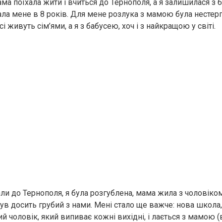
ама поїхала жити і вчиться до Тернополя, а я залишилася з 
ала мене в 8 років. Для мене розлука з мамою була нестерп
і живуть сім’ями, а я з бабусею, хоч і з найкращою у світі.
ли до Тернополя, я була розгублена, мама жила з чоловіком
був досить грубий з нами. Мені стало ще важче: нова школа
й чоловік, який випиває кожні вихідні, і лається з мамою (