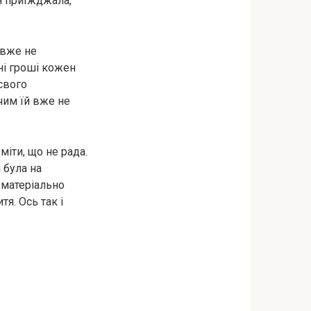
ся приїжджала,
 вже не
ні гроші кожен
свого
ічим їй вже не
міти, що не рада.
 була на
 матеріально
я. Ось так і