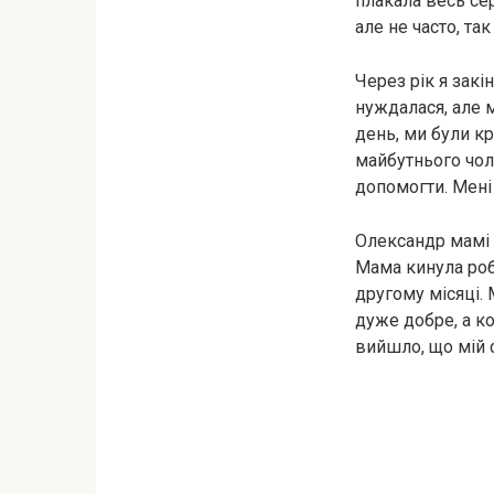
плакала весь сер
але не часто, та
Через рік я закі
нуждалася, але 
день, ми були кр
майбутнього чоло
допомогти. Мені 
Олександр мамі н
Мама кинула робо
другому місяці.
дуже добре, а ко
вийшло, що мій 