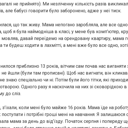
агалі не прийнято). Ми незліченну кількість разів викликал
ів, але бабусі говорити було заборонено, адже у неї тиск.
лася, що так живу. Мама непогано заробляла, але все одно 
, щоб я була наймодніша в класі, у мене був комп’ютер, кр
, мовляв, давай переїдемо на орендовану квартиру, мама г
а ти будеш ходити в лахмітті, а мені вже було все одно, хоті
илося приблизно 13 років, вітчим сам почав нас виганяти з
 не йшли (були там прописані). Щоб нас вигнати, він кликав 
е знаю спеціально чи ні. Потім були його тітки, які приходи
отворою. Одного разу я наскочила на них зі сковорідкою в 
у до сліз.
і, з’їхали, коли мені було майже 16 років. Мама їде на робот
к поступати і потрібні гроші мені на навчання. Я залишаюся 
ала мама за день до від’їзду. Початок серпня і попереду ще