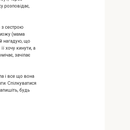
у розповідає,
і з сестрою
 можу (мама
й нагадую, що
ї хочу кинути, а
мічає, зачіпає
ла і все що вона
ати. Спілкуватися
Напишіть, будь