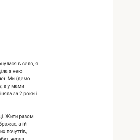
нулася в село, я
діла з нею
неї. Ми їдемо
, а у мами
яла за 2 роки і
щі. Жити разом
ражає, а їй
их почуттів,
бут, через