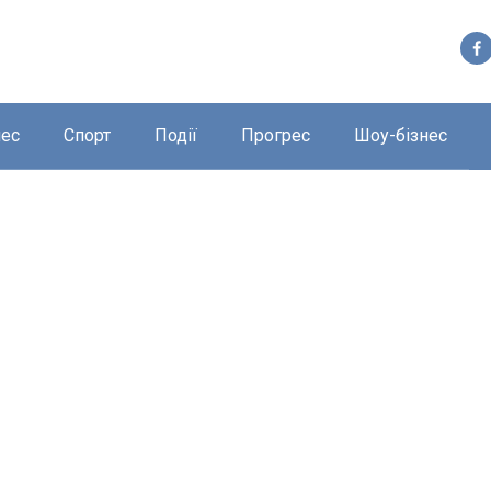
нес
Спорт
Події
Прогрес
Шоу-бізнес