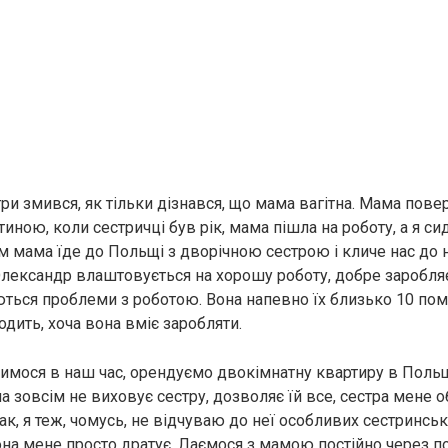
ри змився, як тільки дізнався, що мама вагітна. Мама повер
иною, коли сестричці був рік, мама пішла на роботу, а я си
ім мама їде до Польщі з дворічною сестрою і кличе нас до 
 Олександр влаштовується на хорошу роботу, добре заробляє
ться проблеми з роботою. Вона напевно їх близько 10 помін
ходить, хоча вона вміє заробляти.
симося в наш час, орендуємо двокімнатну квартиру в Поль
зовсім не виховує сестру, дозволяє їй все, сестра мене об
Так, я теж, чомусь, не відчуваю до неї особливих сестринськ
она мене просто дратує. Лаємося з мамою постійно через по