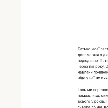
Батько моєї сест
допомагала з дит
періодично. Пот
через пів року,
навпаки починаю
ніде у неї не ви
І ось ми перено
неможливо, мама 
всього 5 років. 
сувора до неї, в