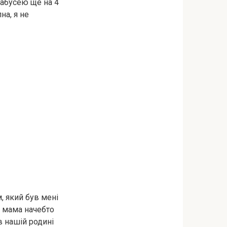
бабусею ще на 4
на, я не
, який був мені
, мама начебто
в нашій родині