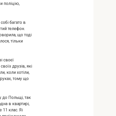
и поліцію,
собі багато в
утий телефон.
оворила, що тоді
лося, тільки
і своєї
своїх друзів, які
ли, коли хотіли,
руках, тому що
у до Польщі, так
одна в квартирі,
 11 клас. Яi