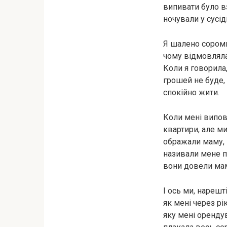
випивати було вз
ночували у сусід
Я шалено сороми
чому відмовляла
Коли я говорила
грошей не буде, 
спокійно жити.
Коли мені виповн
квартири, але ми
ображали маму, н
називали мене п
вони довели мам
І ось ми, нарешт
як мені через рі
яку мені орендув