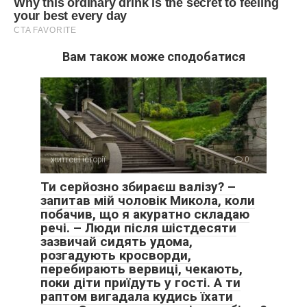
Вам також може сподобатися
життєві історії
0
Ти серйозно збираєш валізу? –
запитав мій чоловік Микола, коли
побачив, що я акуратно складаю
речі. – Люди після шістдесяти
зазвичай сидять удома,
розгадують кросворди,
перебирають вервиці, чекають,
поки діти приїдуть у гості. А ти
раптом вигадала кудись їхати