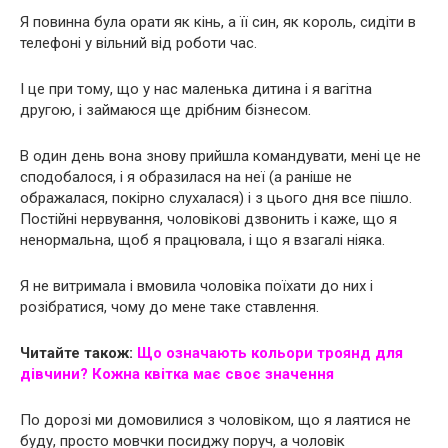
Я повинна була орати як кінь, а її син, як король, сидіти в
телефоні у вільний від роботи час.
І це при тому, що у нас маленька дитина і я вагітна
другою, і займаюся ще дрібним бізнесом.
В один день вона знову прийшла командувати, мені це не
сподобалося, і я образилася на неї (а раніше не
ображалася, покірно слухалася) і з цього дня все пішло.
Постійні нервування, чоловікові дзвонить і каже, що я
ненормальна, щоб я працювала, і що я взагалі ніяка.
Я не витримала і вмовила чоловіка поїхати до них і
розібратися, чому до мене таке ставлення.
Читайте також:
Що означають кольори троянд для
дівчини? Кожна квітка має своє значення
По дорозі ми домовилися з чоловіком, що я лаятися не
буду, просто мовчки посиджу поруч, а чоловік