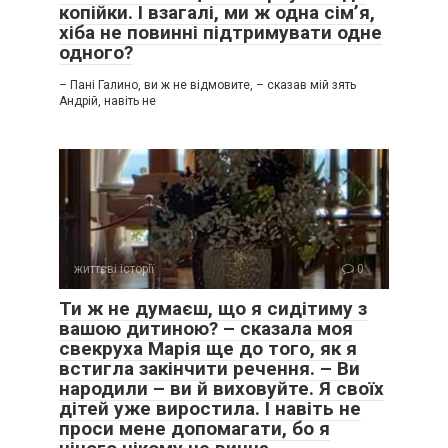
копійки. І взагалі, ми ж одна сім’я,
хіба не повинні підтримувати одне
одного?
– Пані Галино, ви ж не відмовите, – сказав мій зять
Андрій, навіть не
життєві історії
0
Ти ж не думаєш, що я сидітиму з
вашою дитиною? – сказала моя
свекруха Марія ще до того, як я
встигла закінчити речення. – Ви
народили – ви й виховуйте. Я своїх
дітей уже виростила. І навіть не
проси мене допомагати, бо я