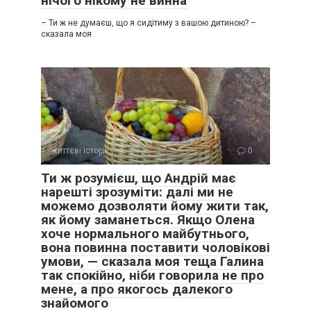
нічого нікому не винна
– Ти ж не думаєш, що я сидітиму з вашою дитиною? –
сказала моя
життєві історії
0
Ти ж розумієш, що Андрій має
нарешті зрозуміти: далі ми не
можемо дозволяти йому жити так,
як йому заманеться. Якщо Олена
хоче нормального майбутнього,
вона повинна поставити чоловікові
умови, — сказала моя теща Галина
так спокійно, ніби говорила не про
мене, а про якогось далекого
знайомого