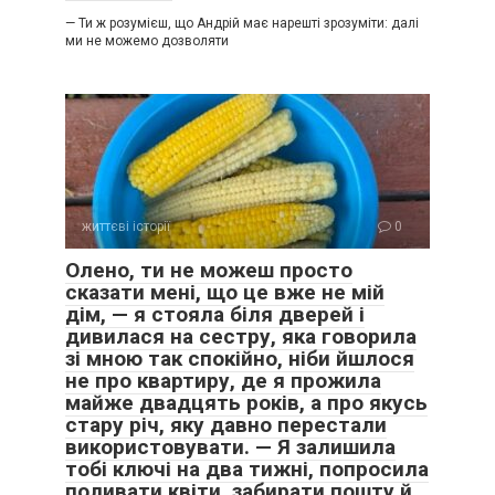
— Ти ж розумієш, що Андрій має нарешті зрозуміти: далі
ми не можемо дозволяти
життєві історії
0
Олено, ти не можеш просто
сказати мені, що це вже не мій
дім, — я стояла біля дверей і
дивилася на сестру, яка говорила
зі мною так спокійно, ніби йшлося
не про квартиру, де я прожила
майже двадцять років, а про якусь
стару річ, яку давно перестали
використовувати. — Я залишила
тобі ключі на два тижні, попросила
поливати квіти, забирати пошту й