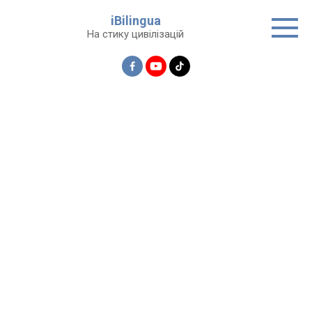
Перейти
iBilingua
до
На стику цивілізацій
вмісту