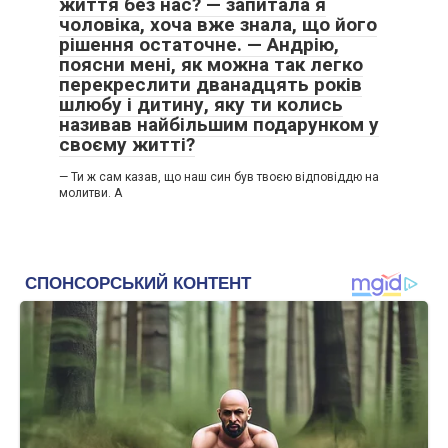
життя без нас? — запитала я
чоловіка, хоча вже знала, що його
рішення остаточне. — Андрію,
поясни мені, як можна так легко
перекреслити дванадцять років
шлюбу і дитину, яку ти колись
називав найбільшим подарунком у
своєму житті?
— Ти ж сам казав, що наш син був твоєю відповіддю на
молитви. А