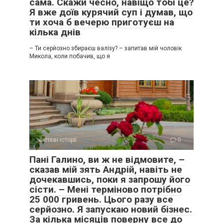
сама. Скажи чесно, навіщо тобі це?
Я вже доїв курячий суп і думав, що
ти хоча б вечерю приготуєш на
кілька днів
– Ти серйозно збираєш валізу? – запитав мій чоловік
Микола, коли побачив, що я
життєві історії
0
Пані Галино, ви ж не відмовите, –
сказав мій зять Андрій, навіть не
дочекавшись, поки я запрошу його
сісти. – Мені терміново потрібно
25 000 гривень. Цього разу все
серйозно. Я запускаю новий бізнес.
За кілька місяців поверну все до