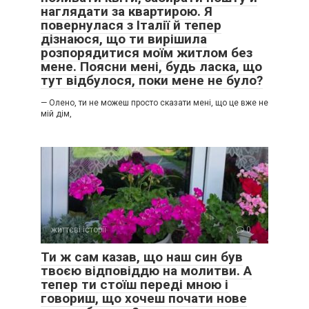
наглядати за квартирою. Я
повернулася з Італії й тепер
дізнаюся, що ти вирішила
розпорядитися моїм житлом без
мене. Поясни мені, будь ласка, що
тут відбулося, поки мене не було?
— Олено, ти не можеш просто сказати мені, що це вже не
мій дім,
життєві історії
0
Ти ж сам казав, що наш син був
твоєю відповіддю на молитви. А
тепер ти стоїш переді мною і
говориш, що хочеш почати нове