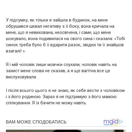
У підсумку, як тільки я зайшла в будинок, на мене
обрушився шквал негативу з її боку, вона кричала на
мене, що я невихована, неосвічена, і саме, що мене
шокувало, вона подивилася на свого сина і сказала: «Тобі
синок треба було б її вдарити разок, звідки ти її знайшов
взагалі! ».
Я і мій чоловік лише мовчки слухали, чоловік навіть на
захист мене слова не сказав, а я ще вагітна все це
вислуховувала.
І після всього цього я не знаю, як себе вести з чоловіком
і з його родиною. Зараз я не підтримую з його мамою
спілкування. Я їх бачити не можу навіть.