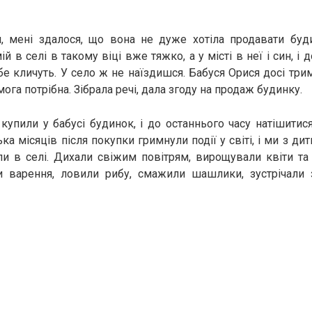
, мені здалося, що вона не дуже хотіла продавати будин
 в селі в такому віці вже тяжко, а у місті в неї і син, і до
себе кличуть. У село ж не наїздишся. Бабуся Орися досі три
ога потрібна. Зібрала речі, дала згоду на продаж будинку.
 купили у бабусі будинок, і до останнього часу натішитис
ька місяців після покупки гримнули події у світі, і ми з ди
и в селі. Дихали свіжим повітрям, вирощували квіти та 
и варення, ловили рибу, смажили шашлики, зустрічали 