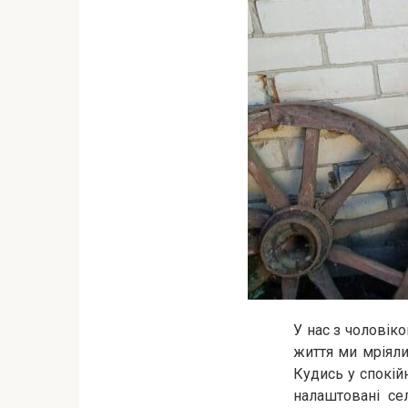
У нас з чоловік
життя ми мріяли
Кудись у спокійн
налаштовані се