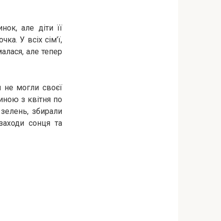
ок, але діти її
чка. У всіх сім’ї,
малася, але тепер
я не могли своєї
тиною з квітня по
зелень, збирали
заходи сонця та