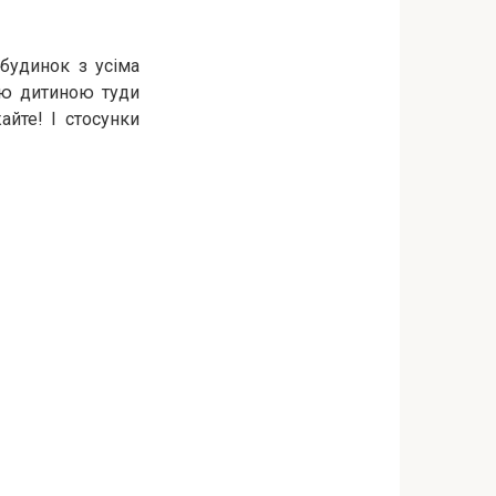
будинок з усіма
ною дитиною туди
йте! І стосунки