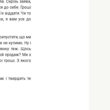
ла. Скрізь зайва,
ся до себе. Гроші
їх віддати. Чи то
же, я вам усе до
рипустити, що ми
е не купимо. Ну і
лянку теж. Щось
ній продаж? Ми з
і гроші. З якого
ає і твердить те