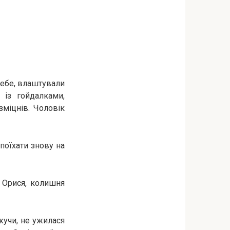
себе, влаштували
 із гойдалками,
зміцнів. Чоловік
поїхати знову на
я Орися, колишня
жучи, не ужилася