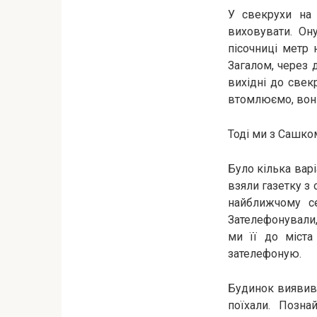
У свекрухи на 
виховувати. Он
пісочниці метр 
Загалом, через д
вихідні до свек
втомлюємо, вони
Тоді ми з Сашко
Було кілька варі
взяли газетку з 
найближчому се
Зателефонували, 
ми її до міста
зателефоную.
Будинок виявивс
поїхали. Позна