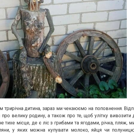
ом трирічна дитина, зараз ми чекаюємо на поповнення. Відп
 про велику родину, а також про те, щоб улітку вивозити д
е тихе місце, де є ліс з грибами та ягодами, річка, пляж,
ляни, у яких можна купувати молоко, яйця чи полуницю