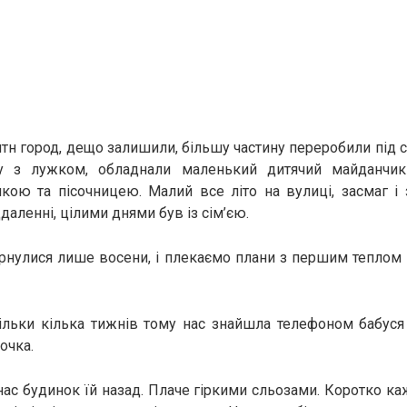
тн город, дещо залишили, більшу частину переробили під 
у з лужком, обладнали маленький дитячий майданчик
ою та пісочницею. Малий все літо на вулиці, засмаг і 
аленні, цілими днями був із сім’єю.
рнулися лише восени, і плекаємо плани з першим теплом 
тільки кілька тижнів тому нас знайшла телефоном бабус
очка.
нас будинок їй назад. Плаче гіркими сльозами. Коротко ка