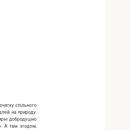
очатку спільного
ітей на природу.
 мирні добродушно
. А там згодом,