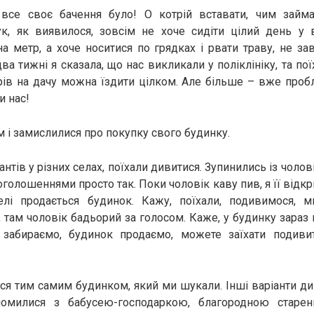
все своє бачення було! О котрій вставати, чим займа
ук, як виявилося, зовсім не хоче сидіти цілий день у 
на метр, а хоче носитися по грядках і рвати траву, не за
ва тижні я сказала, що нас викликали у поліклініку, та пої
рів на дачу можна їздити цілком. Але більше – вже проб
 нас!
м і замислилися про покупку свого будинку.
антів у різних селах, поїхали дивитися. Зупинились із чолов
оголошеннями просто так. Поки чоловік каву пив, я її відк
лі продається будинок. Кажу, поїхали, подивимося, м
там чоловік бадьорий за голосом. Каже, у будинку зараз м
 забираємо, будинок продаємо, можете заїхати подивит
я тим самим будинком, який ми шукали. Інші варіанти ди
йомилися з бабусею-господаркою, благородною старе