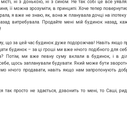
місті, ні з донькою, ні з сином. Не так собі це все уявля
иня, її можна зрозуміти, в принципі. Хоче тепер повернути
рала, я вже не знаю, як, вона ж планувала дочці на іпотеку 
назад витребувала. Продайте мені мій будинок назад, ка
!
му, що за цей час будинок дуже подорожчав! Навіть якщо п
ти будинок – за ці гроші ми вже нічого подібного для себ
а? Потім, ми вже певну суму вклали в будинок, і в ді
себе, щось запланували будувати. Який може бути зворот
о нічого продавати, навіть якщо нам запропонують добр
я так просто не здається, дзвонить то мені, то Саші, рид