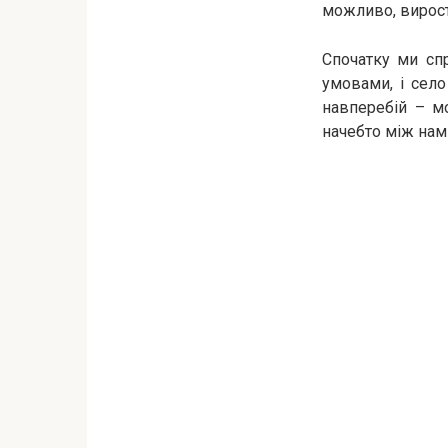
можливо, вирост
Спочатку ми сп
умовами, і село
навперебій – м
начебто між нами