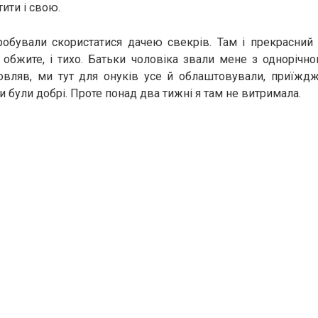
ити і свою.
робували скористатися дачею свекрів. Там і прекрасний 
 обжите, і тихо. Батьки чоловіка звали мене з одноріч
овляв, ми тут для онуків усе й облаштовували, приїжджа
 були добрі. Проте понад два тижні я там не витримала.