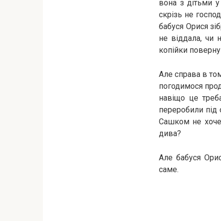
вона з дітьми у 
скрізь не господ
бабуся Орися зіб
не віддала, чи 
копійки поверну
Але справа в то
погодимося прода
навіщо це треб
переробили під 
Сашком не хочем
дива?
Але бабуся Орис
саме.