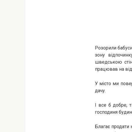
Розорили бабуси
зону відпочинк
шведською стінк
працював на відд
У місто ми пове
дачу.
І все б добре, 
господиня будин
Благає продати 