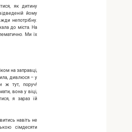
тися, як дитину
відведеній йому
вжди непотрібну.
хала до міста. На
лематично. Ми їх
іком на заправці,
рила, дивлюся – у
и ж тут, поруч!
ати, вона у віці,
ися, я зараз їй
витись навіть не
нькою сімдесяти