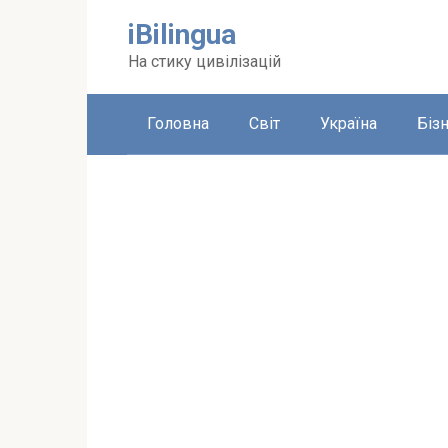
Перейти
iBilingua
до
вмісту
На стику цивілізацій
Головна
Світ
Україна
Біз