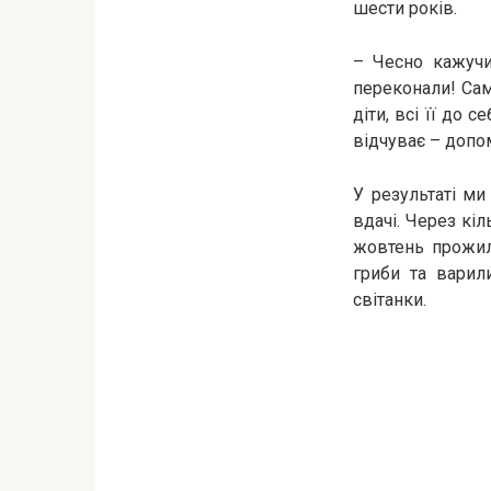
шести років.
– Чесно кажучи
переконали! Самій
діти, всі її до 
відчуває – допом
У результаті ми
вдачі. Через кіл
жовтень прожил
гриби та варил
світанки.