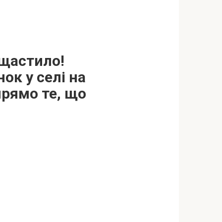
ощастило!
ок у селі на
прямо те, що