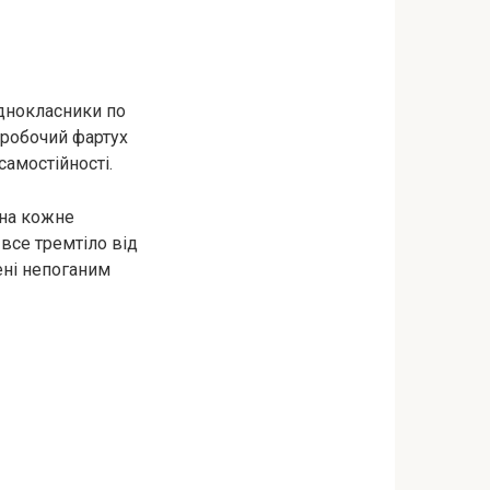
однокласники по
 робочий фартух
самостійності.
 на кожне
 все тремтіло від
ені непоганим