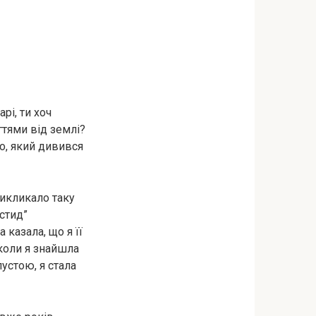
рі, ти хоч
гтями від землі?
о, який дивився
викликало таку
стид”
казала, що я її
 коли я знайшла
устою, я стала