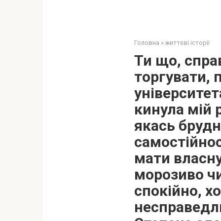
Головна
»
життєві історії
Ти що, спра
торгувати, 
університе
кинула мій 
якась брудн
самостійнос
мати власну
морозиво чи
спокійно, х
несправедли