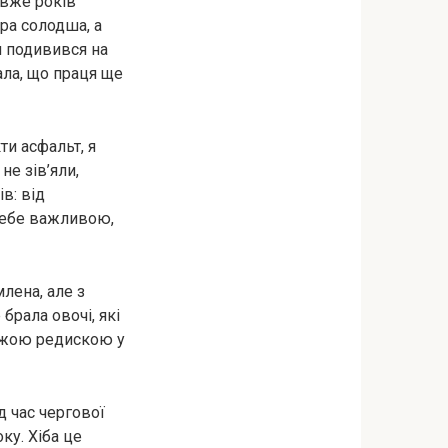
 вже років
ра солодша, а
и подивився на
зала, що праця ще
ти асфальт, я
не зів’яли,
в: від
себе важливою,
лена, але з
брала овочі, які
віжою редискою у
д час чергової
ку. Хіба це