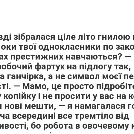
вді зібралася ціле літо гнилою
поки твої однокласники по зак
тах престижних навчаються? —
робочий фартух на підлогу так, 
а ганчірка, а не символ моєї п
ті. — Мамо, це просто підробіто
 копійку і не просити у вас на 
 нові мешти, — я намагалася 
оча всередині все тремтіло від
вості, бо робота в овочевому 