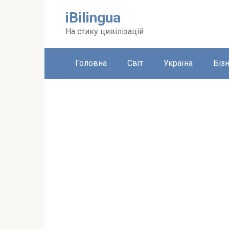
Перейти
iBilingua
до
вмісту
На стику цивілізацій
Головна
Світ
Україна
Біз