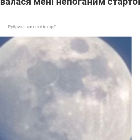
валася мені непоганим старто
Рубрика:
життєві історії