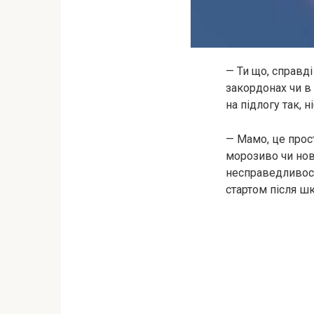
— Ти що, справді
закордонах чи в
на підлогу так, 
— Мамо, це прост
морозиво чи нові
несправедливост
стартом після ш