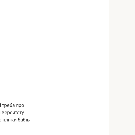
і треба про
ніверситету
 плітки бабів