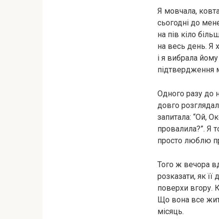
Я мовчала, ковта
сьогодні до мене
на пів кіло біль
на весь день. Я 
і я вибрала йом
підтвердження м
Одного разу до 
довго розглядал
запитала: “Ой, О
провалила?”. Я т
просто люблю п
Того ж вечора в
розказати, як її
поверхи вгору. 
Що вона все житт
місяць.