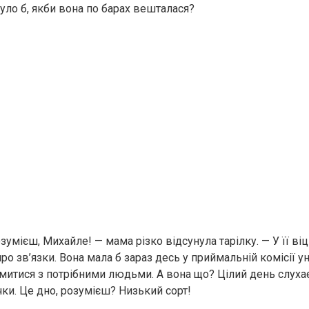
уло б, якби вона по барах вешталася?
озумієш, Михайле! — мама різко відсунула тарілку. — У її віц
про зв’язки. Вона мала б зараз десь у приймальній комісії у
омитися з потрібними людьми. А вона що? Цілий день слухає
чки. Це дно, розумієш? Низький сорт!