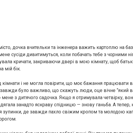
істо, дочка вчительки та інженера важить картоплю на база
мене сусіди дивитимуться, коли побачать тебе з чорними ні
вала кричати, закриваючи двері в мою кімнату, щоб батьк
а мій бік.
д кімнати і не могла повірити, що моє бажання працювати 
завжди було важливо, що скажуть люди, оце вічне “який в
ене з дитячого садочка. Якщо я отримувала четвірку, вона 
дягала занадто яскраву спідницю — знову ганьба. А тепер,
іля зупинки, де завжди пахло свіжим кропом та молодою кап
орогом.