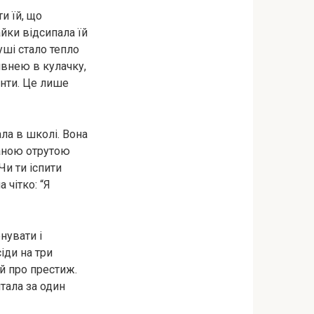
и їй, що
айки відсипала їй
уші стало тепло
ивнею в кулачку,
енти. Це лише
ла в школі. Вона
ваною отрутою
Чи ти іспити
 чітко: “Я
нувати і
сіди на три
й про престиж.
тала за один