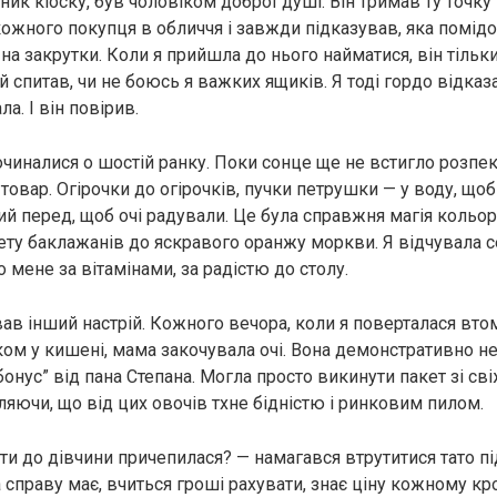
ник кіоску, був чоловіком доброї душі. Він тримав ту точку
кожного покупця в обличчя і завжди підказував, яка помідо
на закрутки. Коли я прийшла до нього найматися, він тільк
 й спитав, чи не боюсь я важких ящиків. Я тоді гордо відка
ла. І він повірив.
очиналися о шостій ранку. Поки сонце ще не встигло розпек
овар. Огірочки до огірочків, пучки петрушки — у воду, щоб 
й перед, щоб очі радували. Це була справжня магія кольорі
ету баклажанів до яскравого оранжу моркви. Я відчувала 
мене за вітамінами, за радістю до столу.
ав інший настрій. Кожного вечора, коли я поверталася втом
ом у кишені, мама закочувала очі. Вона демонстративно не 
бонус” від пана Степана. Могла просто викинути пакет зі с
ляючи, що від цих овочів тхне бідністю і ринковим пилом.
ти до дівчини причепилася? — намагався втрутитися тато пі
 справу має, вчиться гроші рахувати, знає ціну кожному кро