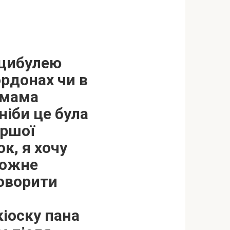
 цибулею
ордонах чи в
 мама
ніби це була
ершої
к, я хочу
кожне
говорити
кіоску пана