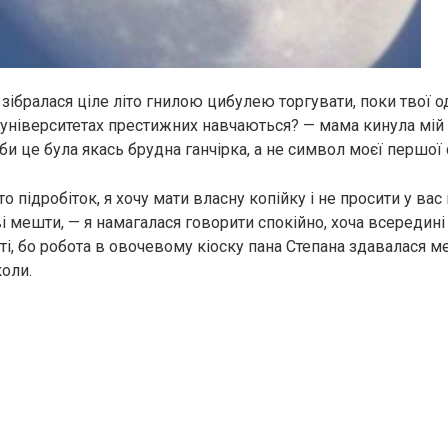
 зібралася ціле літо гнилою цибулею торгувати, поки твої 
 університетах престижних навчаються? — мама кинула мій
ніби це була якась брудна ганчірка, а не символ моєї першої 
о підробіток, я хочу мати власну копійку і не просити у вас
 мешти, — я намагалася говорити спокійно, хоча всередині
і, бо робота в овочевому кіоску пана Степана здавалася м
коли.