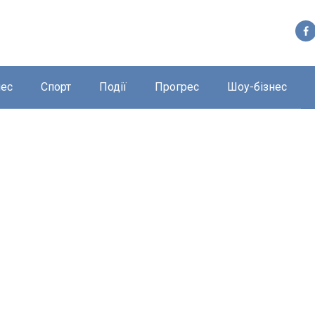
нес
Спорт
Події
Прогрес
Шоу-бізнес