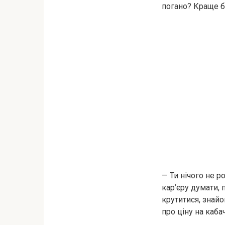
погано? Краще б
— Ти нічого не р
кар’єру думати, 
крутитися, знай
про ціну на каба