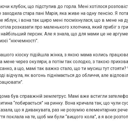
ючи клубок, що підступив до горла. Мені хотілося розповіст
 заходила стара пані Марія, яка живе на одну пенсію. Я пот
ше яблук, і вона так щиро мені посміхнулася, що в мене на д
хотіла розказати про маленького хлопчика, який прибіг з гр
у найбільший персик. Але я знала, що для мами це не аргум
оєї “нікчемності”.
нашого кіоску підійшла жінка, з якою мама колись працюва
а мене через окуляри, а потім так солодко, з такою прихо
ксанко, а що, мамі так важко стало, що ти мусиш тут стояти? 
оді відчула, як вогонь піднімається до обличчя, але відповіла
рацювати”.
дома був справжній землетрус. Мамі вже встигли зателефо
 дитина “побирається” на ринку. Вона кричала так, що чули су
Казала, що я дивакувата, раз не розумію елементарних рече
я поклала на те, щоб ми були “вищого кола”, а я все розтоп