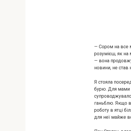
— Сором на все м
розумієш, як на 
— вона продовжу
новини, не став н
Я стояла посере
бурю. Для мами 
супроводжувало м
ганьблю. Якщо в
роботу в ятці б
для неї майже в