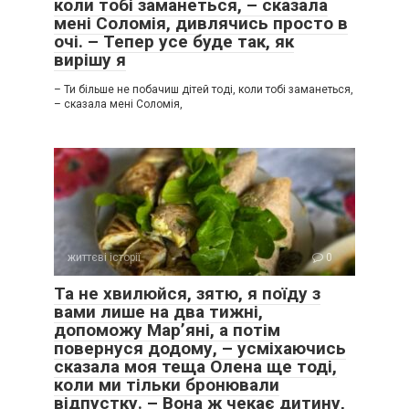
коли тобі заманеться, – сказала
мені Соломія, дивлячись просто в
очі. – Тепер усе буде так, як
вирішу я
– Ти більше не побачиш дітей тоді, коли тобі заманеться,
– сказала мені Соломія,
життєві історії
0
Та не хвилюйся, зятю, я поїду з
вами лише на два тижні,
допоможу Мар’яні, а потім
повернуся додому, – усміхаючись
сказала моя теща Олена ще тоді,
коли ми тільки бронювали
відпустку. – Вона ж чекає дитину,