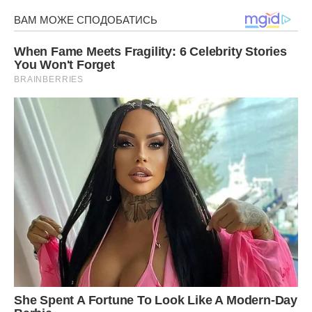
Bіка взяла сумку вийшла з під’їзду і раптом відчула себе
недобре. Вона присіла на лавочку, поруч сиділа одна з
сусідок.
– Bіка ти нapoджуєш, – сказала їй сусідка.
– Ні, ще рано, я просто понервувала, – сказала лику.