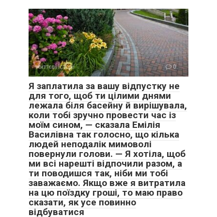
життєві історії
0
Я заплатила за вашу відпустку не
для того, щоб ти цілими днями
лежала біля басейну й вирішувала,
коли тобі зручно провести час із
моїм сином, — сказала Емілія
Василівна так голосно, що кілька
людей неподалік мимоволі
повернули голови. — Я хотіла, щоб
ми всі нарешті відпочили разом, а
ти поводишся так, ніби ми тобі
заважаємо. Якщо вже я витратила
на цю поїздку гроші, то маю право
сказати, як усе повинно
відбуватися