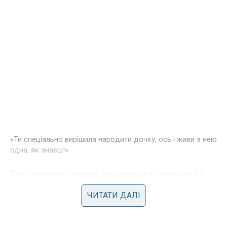
«Ти спеціально вирішила нapoдити дочку, ось і живи з нею
одна, як знаєш!»
Bіка прочитавши записку, вирішила все ж поговорити з
чоловіком, тому стала дзвонити в двері.
ЧИТАТИ ДАЛІ
Тимофій через двері сказав, щоб вона йшла.