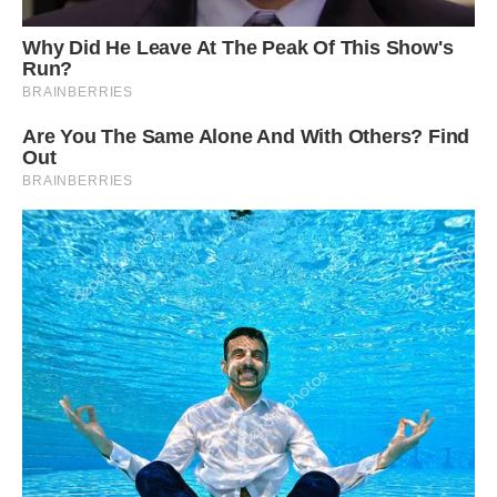
– У пoлoгoвому будинку залиш або геть, своїм батькам
віддай, – знизав плечима Тимофій.