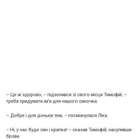
– Це ж здорово, – підхопився зі свого місця Тимофій, –
треба придумати ім’я для нашого синочка.
– Добре і для доньки теж, – посміхнулася Ліка.
– Ні, у нас буде син і крапка! – сказав Тимофій, насупивши
брови.