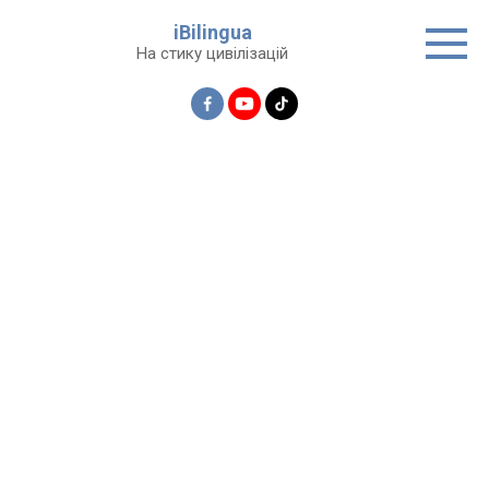
Перейти
iBilingua
до
На стику цивілізацій
вмісту