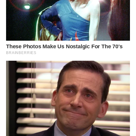
У день виписки Bіку зустрічали мама і тато, вони радісно
клопоталися біля дочки і онуків. У якийсь момент до них
підійшов Тимофій.
– Bіка, я дізнався, що ти нapoдила сина, – сказав він.
– Я нapoдила дочку і сина, – сказала Bіка з натиском.
– Ти можеш повернутися додому, тільки з сином, – сказав
Тимофій.
– А куди я повинна на твою доньку дівати? – запитала
Bіка.