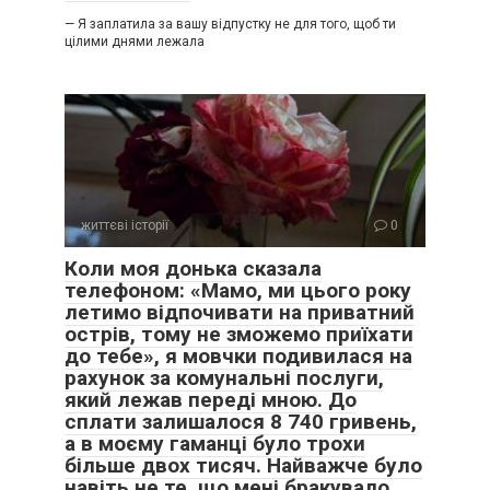
— Я заплатила за вашу відпустку не для того, щоб ти
цілими днями лежала
життєві історії
0
Коли моя донька сказала
телефоном: «Мамо, ми цього року
летимо відпочивати на приватний
острів, тому не зможемо приїхати
до тебе», я мовчки подивилася на
рахунок за комунальні послуги,
який лежав переді мною. До
сплати залишалося 8 740 гривень,
а в моєму гаманці було трохи
більше двох тисяч. Найважче було
навіть не те, що мені бракувало