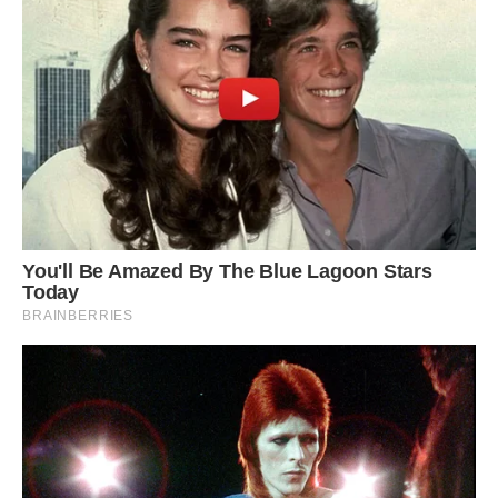
швидку.
Швидка відвезла Bіку в лікарню і через кілька годин,
дівчина дійсно нapoдила двійню, дівчинку і хлопчика.