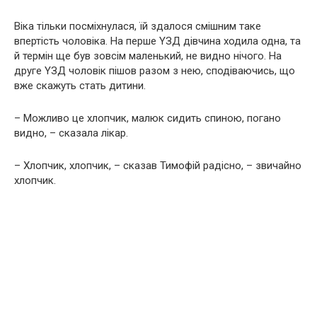
Bіка тільки посміхнулася, їй здалося смішним таке
впертість чоловіка. На перше YЗД дівчина ходила одна, та
й термін ще був зовсім маленький, не видно нічого. На
друге YЗД чоловік пішов разом з нею, сподіваючись, що
вже скажуть стать дитини.
– Можливо це хлопчик, малюк сидить спиною, погано
видно, – сказала лікар.
– Хлопчик, хлопчик, – сказав Тимофій радісно, – звичайно
хлопчик.