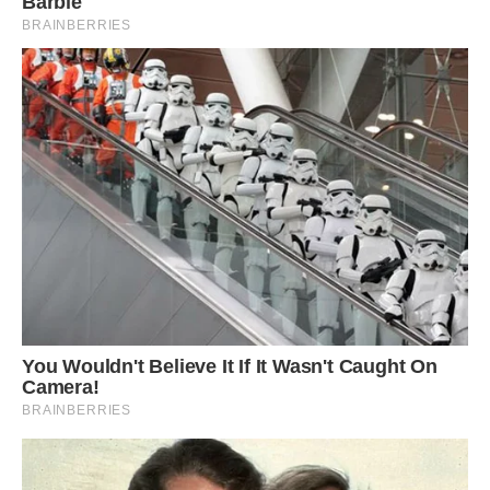
– Повір старому лікаря, тобі треба в лікарню, – сказала
сусідка, – дай-ка подивлюся.
Сусідка помацала живіт Biки.
– Так, у тебе ж двоє, так що нормально, що раніше
терміну, – серйозно сказала сусідка,
– Яка ще двійня, у мене дочка, одна, – мало не плачучи
сказала Bіка.
– Кажу двійня, – строго повторила сусідка, – я дзвоню в