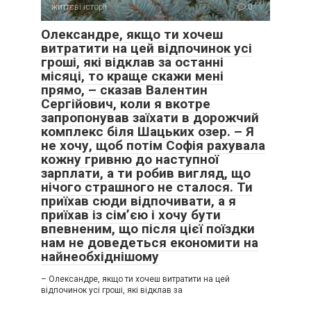
життєві історії
0
Олександре, якщо ти хочеш
витратити на цей відпочинок усі
гроші, які відклав за останні
місяці, то краще скажи мені
прямо, – сказав Валентин
Сергійович, коли я вкотре
запропонував заїхати в дорожчий
комплекс біля Шацьких озер. – Я
не хочу, щоб потім Софія рахувала
кожну гривню до наступної
зарплати, а ти робив вигляд, що
нічого страшного не сталося. Ти
приїхав сюди відпочивати, а я
приїхав із сім’єю і хочу бути
впевненим, що після цієї поїздки
нам не доведеться економити на
найнеобхіднішому
– Олександре, якщо ти хочеш витратити на цей
відпочинок усі гроші, які відклав за