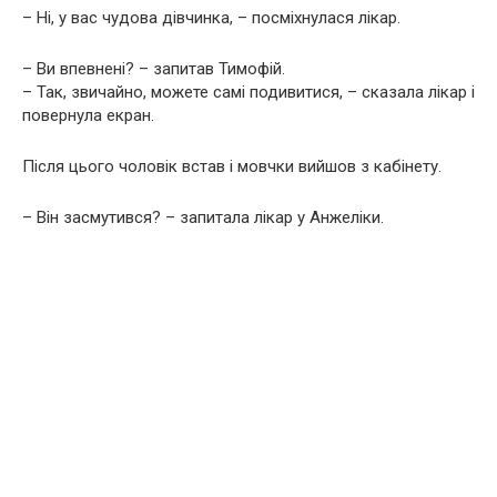
– Ні, у вас чудова дівчинка, – посміхнулася лікар.
– Ви впевнені? – запитав Тимофій.
– Так, звичайно, можете самі подивитися, – сказала лікар і
повернула екран.
Після цього чоловік встав і мовчки вийшов з кабінету.
– Він засмутився? – запитала лікар у Анжеліки.