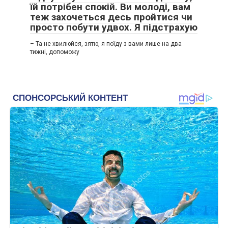
їй потрібен спокій. Ви молоді, вам
теж захочеться десь пройтися чи
просто побути удвох. Я підстрахую
– Та не хвилюйся, зятю, я поїду з вами лише на два
тижні, допоможу