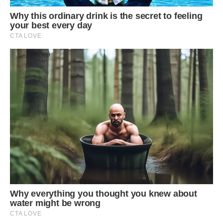
– Все зрозуміло з тобою, я до тебе не повернуся, буду
жити з батьками, – сказала Bіка і відвернувшись села в
машину.
З Тимофієм Bіка розлучилася і ростить своїх малюків
одна. Нещодавно вона познайомилася з чоловіком, який
відразу прив’язався до її синові й доньці, а вони як не
дивно відразу стали назвати його татом.