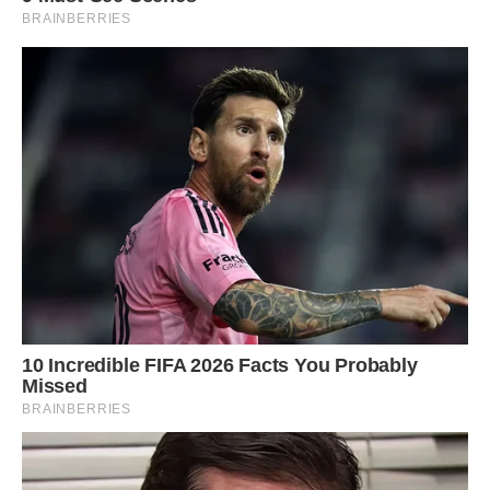
Схопила сумочку і пішла геть, навіть не вимкнувши світла.
Якби я не стояв біля стіни, то, певне, просто впав би на
підлогу, а так сповз. Декілька хвилин сидів, ні про що не
думаючи і не рухаючись. Просто плакав. Плакав, як
малюк. У голові крутилось: “Проблем з розлученням не
буде”.
Що ж, зрештою подумав я, єдина втіха те, що все ж
виглядатиме, буцімто перший крок зробив я, тож
принаймні рогоносцем мене не називатимуть. Я підвівся,
підійшов до столу, де лежала та злощасна записка.
Побачив гарний Інгин почерк поряд зі своїми карлючками.
Спершу ніяк не міг прочитати, що вона написала: все
пливло перед очима. Минула, мабуть, хвилина, поки я
нарешті побачив, що там написано, а тоді, певно, ще п’ять,
доки усвідомив, що саме.