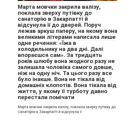
Марта мовчки закрила валізу,
поклала зверху путівку до
санаторію в Закарпатті й
відсунула її до дверей. Поруч
лежав аркуш паперу, на якому вона
великими літерами написала лише
одне речення: «Їжа в
холодильнику на два дні. Далі
впораєшся сам». За тридцять
років шлюбу вона жодного разу не
залишала чоловіка самого довше,
ніж на одну ніч. Та цього разу все
було інакше. Вона не тікала від
домашніх клопотів. Вона тікала від
життя, у якому її турботу давно
перестали помічати
Марта мовчки закрила валізу, поклала зверху путівку до
санаторію в Закарпатті й відсунула її