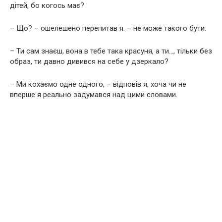
дітей, бо когось має?
– Що? – ошелешено перепитав я. – не може такого бути.
– Ти сам знаєш, вона в тебе така красуня, а ти…, тільки без
образ, ти давно дивився на себе у дзеркало?
– Ми кохаємо одне одного, – відповів я, хоча чи не
вперше я реально задумався над цими словами.