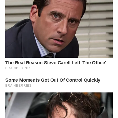
“З-за штори виглядають твої шкарпетки, до речі, на правій
– дірка. І ти так ходив у гості? Ганьба. Я в крамницю по