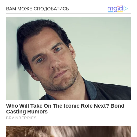
Але що ближче підходив до будинку, то більше мені
подобалась ідея Олега
Додому я вже йшов швидшим ходом. На наш сьомий
поверх вилетів, наче за мною гнались усі собаки міста.
Інги вдома ще не було.