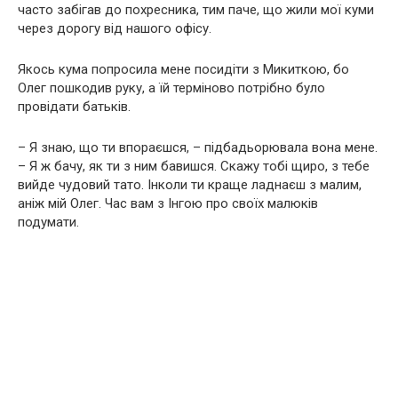
часто забігав до похресника, тим паче, що жили мої куми
через дорогу від нашого офісу.
Якось кума попросила мене посидіти з Микиткою, бо
Олег пошкодив руку, а їй терміново потрібно було
провідати батьків.
– Я знаю, що ти впораєшся, – підбадьорювала вона мене.
– Я ж бачу, як ти з ним бавишся. Скажу тобі щиро, з тебе
вийде чудовий тато. Інколи ти краще ладнаєш з малим,
аніж мій Олег. Час вам з Інгою про своїх малюків
подумати.