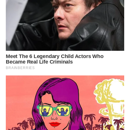
хліб. Сподіваюсь, тобі пройде до мого приходу. Цьомаю.
Твоя кохана”.
Передрук без посилання на ibilingua.com – заборонений!
Фото – freepik
Сподобалась стаття? Поділіться з друзями на Facebook