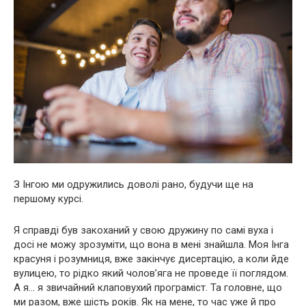
З Інгою ми одружились доволі рано, будучи ще на
першому курсі.
Я справді був закоханий у свою дружину по самі вуха і
досі не можу зрозуміти, що вона в мені знайшла. Моя Інга
красуня і розумниця, вже закінчує дисертацію, а коли йде
вулицею, то рідко який чолов’яга не проведе її поглядом.
А я… я звичайний клаповухий програміст. Та головне, що
ми разом, вже шість років. Як на мене, то час уже й про