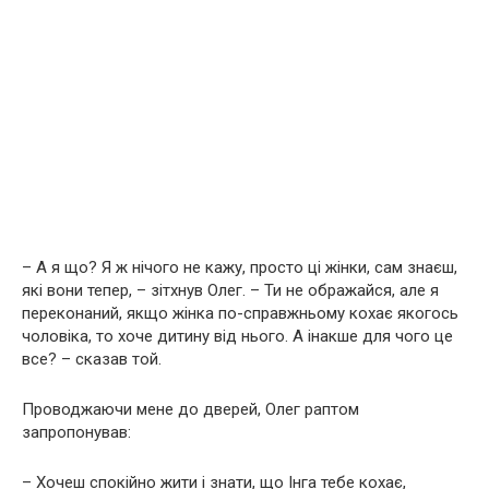
– А я що? Я ж нічого не кажу, просто ці жінки, сам знаєш,
які вони тепер, – зітхнув Олег. – Ти не ображайся, але я
переконаний, якщо жінка по-справжньому кохає якогось
чоловіка, то хоче дитину від нього. А інакше для чого це
все? – сказав той.
Проводжаючи мене до дверей, Олег раптом
запропонував:
– Хочеш спокійно жити і знати, що Інга тебе кохає,