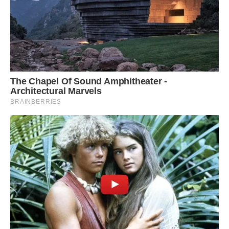
а її все не було.
В цей час я не довіряв дружині чи не вперше за шість
років. Нарешті відкрилися дері. Я застиг на своєму місці.