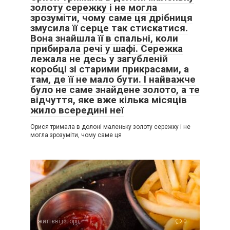
золоту сережку і не могла
зрозуміти, чому саме ця дрібниця
змусила її серце так стискатися.
Вона знайшла її в спальні, коли
прибирала речі у шафі. Сережка
лежала не десь у загубленій
коробці зі старими прикрасами, а
там, де її не мало бути. І найважче
було не саме знайдене золото, а те
відчуття, яке вже кілька місяців
жило всередині неї
Орися тримала в долоні маленьку золоту сережку і не
могла зрозуміти, чому саме ця
життєві історії
0