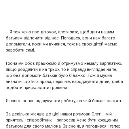
– Я теж мрію про діточок, але я зате, щоб дати нашим
батькам відпочити від нас. Погодься, вони нам багато
допомагали, поки ми вчилися, тож на своїх дітей маємо
заробити самі.
І хоча ми обоє працюємо й отримуємо немалу зарплатню,
якщо розділити її на трьох, то й справді виглядає на те,
що без допомоги батьків було б важко. Тож я мусив
визнати, що Інга права, перш ніж народжувати дітей, треба
подбати прискладати грошенят.
Я навіть почав підшукувати роботу, на якій більше платять.
За декілька місяців до цієї нашої розмови Олег – мій
приятель і співробітник – запросив мене бути хрещеним
батьком для свого малюка. Звісно ж, я погодився і тепер