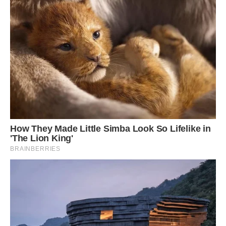
“Ага, бачиш? Ти за поріг – і вона з дому!” – почав я
прокручувати в голові.
Я миттю знайшов ручку, аркуш паперу. І сів писати
записку. Написати, що в мене є інша, не вистачило духу:
надто абсурдно це виглядало. Тож руками, які добряче
трусились від нервів, я написав: “Інга! Я сьогодні одразу
після роботи поїду на декілька днів до батьків, не чекай,
не телефонуй, не шукай. Мушу серйозно подумати про те,
як нам жити далі. Виглядає, що наші сімейні стосунки
дали тріщину. Не знаю, чи й справді ми потрібні одне
одному і чи не краще нам розбігтися різними дорогами”.
Зібрав у рюкзак деякі необхідні мені речі. Навмисно
залишив шафу відчиненою, щоб Інга одразу помітила, що
бракує мого одягу. Роздивився по кімнаті, де б краще
сховатися, вирішив – за шторою (штори в нашій спальні
щільні та довгі), не повірите, як останній дурень, навіть
прорізав маленьку дірочку, щоб ліпше бачити очі Інги.
Якби ж то я знав, що проливати сльози доведеться мені,
а не їй. Чекав на дружину я доволі довго, вже й стемніло,