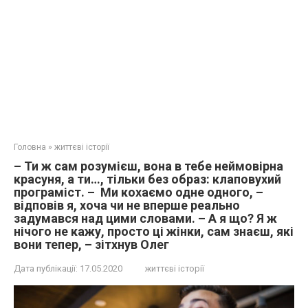
Головна
»
життєві історії
– Ти ж сам розумієш, вона в тебе неймовірна
красуня, а ти…, тільки без образ: клаповухий
програміст. – Ми кохаємо одне одного, –
відповів я, хоча чи не вперше реально
задумався над цими словами. – А я що? Я ж
нічого не кажу, просто ці жінки, сам знаєш, які
вони тепер, – зітхнув Олег
Дата публікації:
17.05.2020
життєві історії