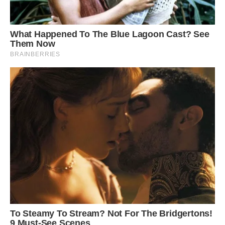
Інга зайшла до кімнати, здивовано роззирнулась.
Зачинила дверцята шафи і нарешті побачила записку.
Мені важко писати про те, що було потім, але, як то
кажуть, із пісні слів не викинеш. Дружина прочитала
записку, взяла ручку і щось дописала на тому ж аркуші.
Потім почала… тихенько наспівувати пісеньку про кохання
та чепуритись.
Підфарбувала помадою губи, вдягла нову сукню, витягла
телефон. За мить я почув, як вона розмовляє з кимось:
– Привіт, любий! Ти знаєш, мій кудись повіявся, схоже, що
з розлученням проблем не буде. Приїжджай, підемо
святкувати цю радісну подію.