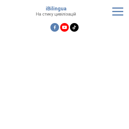
Перейти
iBilingua
до
На стику цивілізацій
вмісту