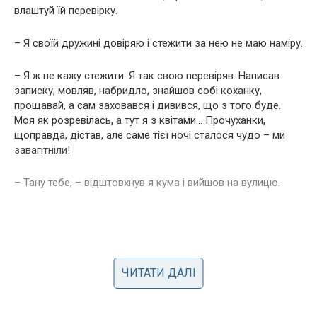
влаштуй їй перевірку.
– Я своїй дружині довіряю і стежити за нею не маю наміру.
– Я ж не кажу стежити. Я так свою перевіряв. Написав
записку, мовляв, набридло, знайшов собі коханку,
прощавай, а сам заховався і дивився, що з того буде.
Моя як розревілась, а тут я з квітами… Прочуханки,
щоправда, дістав, але саме тієї ночі сталося чудо – ми
завагітніли!
– Тану тебе, – відштовхнув я кума і вийшов на вулицю.
ЧИТАТИ ДАЛІ