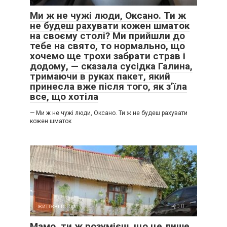
Ми ж не чужі люди, Оксано. Ти ж
не будеш рахувати кожен шматок
на своєму столі? Ми прийшли до
тебе на свято, то нормально, що
хочемо ще трохи забрати страв і
додому, — сказала сусідка Галина,
тримаючи в руках пакет, який
принесла вже після того, як з’їла
все, що хотіла
— Ми ж не чужі люди, Оксано. Ти ж не будеш рахувати
кожен шматок
життєві історії
0
Мамо, ти ж розумієш, що це лише