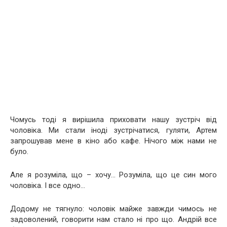
Чомусь тоді я вирішила приховати нашу зустріч від
чоловіка. Ми стали іноді зустрічатися, гуляти, Артем
запрошував мене в кіно або кафе. Нічого між нами не
було.
Але я розуміла, що – хочу… Розуміла, що це син мого
чоловіка. І все одно…
Додому не тягнуло: чоловік майже завжди чимось не
задоволений, говорити нам стало ні про що. Андрій все