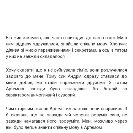
Він жив з мамою, але часто приходив до нас в гості. Ми з
ним відразу здружилися, знайшли спільну мову. Хлопчик
діливя зі мною переживаннями і секретами, а ось з татом
у них не завжди складалося.
Хочу сказати, що я не руйнувала сім’ю, вони розлучилися
задовго до мене. Тому син Андрія одразу ставився до
мене добре, ми стали справжніми друзями. З татом
Артемові завжди було складніше, бо Андрій за
характером вимогливий і суворий.
Чим старшим ставав Артем, тим частіше вони сварилися. Я
б сказала, що не завжди мій чоловік розумів сина, не
завжди намагався його зрозуміти. Мені, можливо через
вік, було легше знайти спільну мову з Артемом.