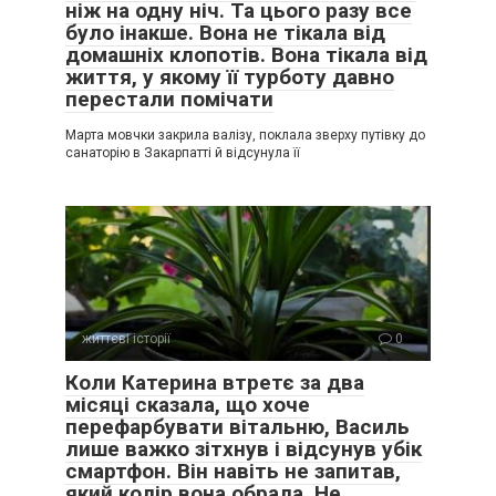
ніж на одну ніч. Та цього разу все
було інакше. Вона не тікала від
домашніх клопотів. Вона тікала від
життя, у якому її турботу давно
перестали помічати
Марта мовчки закрила валізу, поклала зверху путівку до
санаторію в Закарпатті й відсунула її
життєві історії
0
Коли Катерина втретє за два
місяці сказала, що хоче
перефарбувати вітальню, Василь
лише важко зітхнув і відсунув убік
смартфон. Він навіть не запитав,
який колір вона обрала. Не