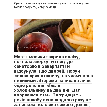
Орися тримала в долоні маленьку золоту сережку і не
могла зрозуміти, чому саме ця
життєві історії
0
Марта мовчки закрила валізу,
поклала зверху путівку до
санаторію в Закарпатті й
відсунула її до дверей. Поруч
лежав аркуш паперу, на якому вона
великими літерами написала лише
одне речення: «Їжа в
холодильнику на два дні. Далі
впораєшся сам». За тридцять
років шлюбу вона жодного разу не
залишала чоловіка самого довше,