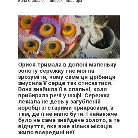
Вона стояла біля дверей її квартири
життєві історії
0
Орися тримала в долоні маленьку
золоту сережку і не могла
зрозуміти, чому саме ця дрібниця
змусила її серце так стискатися.
Вона знайшла її в спальні, коли
прибирала речі у шафі. Сережка
лежала не десь у загубленій
коробці зі старими прикрасами, а
там, де її не мало бути. І найважче
було не саме знайдене золото, а те
відчуття, яке вже кілька місяців
жило всередині неї