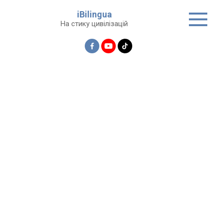
Перейти
iBilingua
до
На стику цивілізацій
вмісту