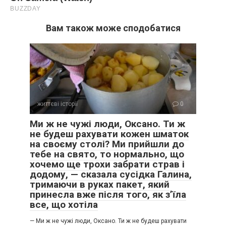
Вам також може сподобатися
життєві історії
0
Ми ж не чужі люди, Оксано. Ти ж
не будеш рахувати кожен шматок
на своєму столі? Ми прийшли до
тебе на свято, то нормально, що
хочемо ще трохи забрати страв і
додому, — сказала сусідка Галина,
тримаючи в руках пакет, який
принесла вже після того, як з’їла
все, що хотіла
— Ми ж не чужі люди, Оксано. Ти ж не будеш рахувати