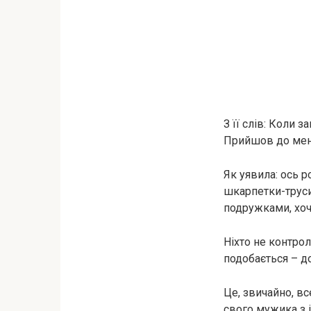
З її слів: Коли з
Прийшов до мене
Як уявила: ось р
шкарпетки-трyси 
подружками, хоч
Ніхто не контрол
подобається – д
Це, звичайно, вс
свого мужика з 