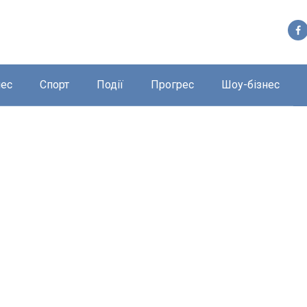
нес
Спорт
Події
Прогрес
Шоу-бізнес