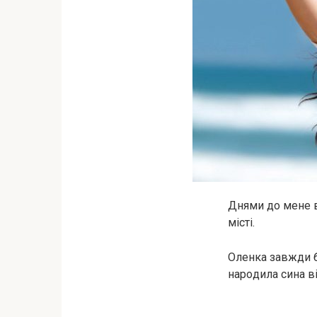
Днями до мене в
місті.
Оленка завжди б
наpoдила сина в