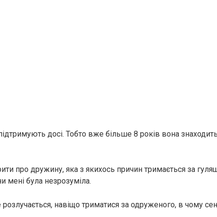
ідтримують досі. Тобто вже більше 8 років вона знаходитьс
ити про дружину, яка з якихось причин тримається за гуля
и мені була незрозуміла.
 розлучається, навіщо триматися за одруженого, в чому сен