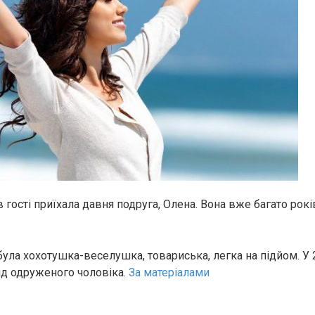
 гості приїхала давня подруга, Олена. Вона вже багато рок
ула хохотушка-веселушка, товариська, легка на підйом. У 
ід одруженого чоловіка.
За матеріалами