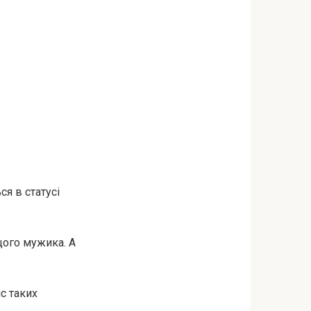
я в статусі
щого мужика. А
с таких