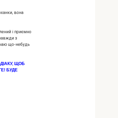
оханки, вона
олений і приємно
 завжди з
 чаю що-небудь
ДІАКУ, ЩOБ
Е! БУДЕ