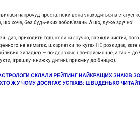
вилася напрочуд проста: поки вона знаходиться в статусі к
 що хоче, без будь-яких зобов’язань. А що, дуже зручно!
він дає, приходить тоді, коли їй зручно, завжди чистий, пог
денного не вимагає, шкарпетки по кутах НЕ розкидає, зате
обливих випадках – по-дорожче і по-приємніше, а так – до
укти, іграшку-книжку дитині, приємну дрібницю).
АСТРОЛОГИ СКЛАЛИ РЕЙТИНГ НАЙКРАЩИХ ЗНАКІВ ЗО
ХТO Ж У ЧОМУ ДОСЯГАЄ УСПІХІВ: ШВUДEНЬКО ЧИТАЙТ