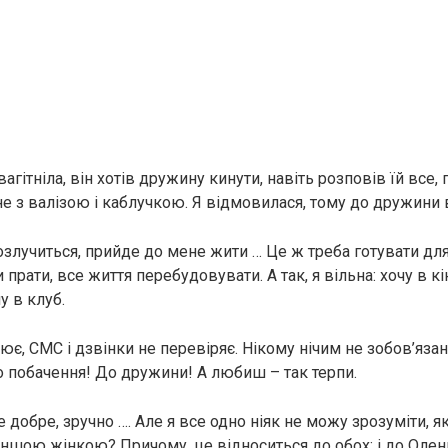
авaгiтнiла, він хотів дружину кинути, навіть розповів їй все,
 з валізою і каблучкою. Я відмовилася, тому до дружини 
озлyчиться, прийде до мене жити … Це ж треба готувати для
прати, все життя перебудовувати. А так, я вільна: хочу в кі
у в клуб.
ює, СМС і дзвінки не перевіряє. Нікому нічим не зобов’язан
о побачення! До дружини! А любиш – так терпи.
е добре, зручно …. Але я все одно ніяк не можу зрозуміти, 
іншою жінкою? Причому, це відноситься до обох: і до Олен