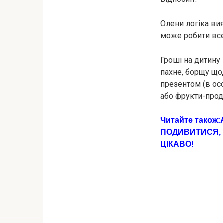
Олени логіка вия
може робити все,
Гроші на дитину 
пахне, борщу що
презентом (в ос
або фрукти-прод
Читайте також:
ПОДИВИТИСЯ, 
ЦIКAВО!