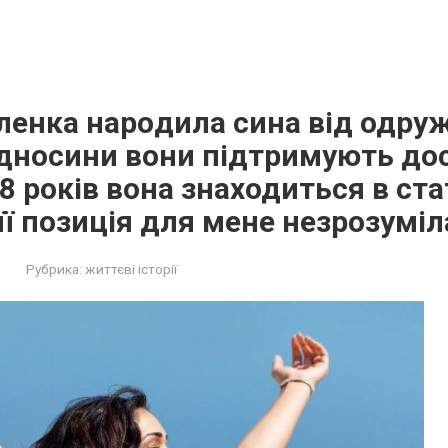
Оленка наpoдила сина від одру
ідносини вони підтримують дос
8 років вона знаходиться в ста
 її позиція для мене незрозуміл
Рубрика:
життєві історії