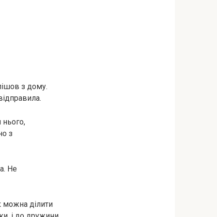
 пішов з дому.
відправила.
 нього,
но з
а. Не
як можна ділити
ки, і до дружини