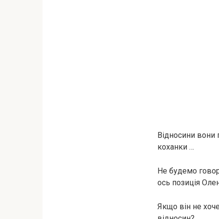
Відносини вони п
коханки …
Не будемо говор
ось позиція Олен
Якщо він не хоче
відносин?