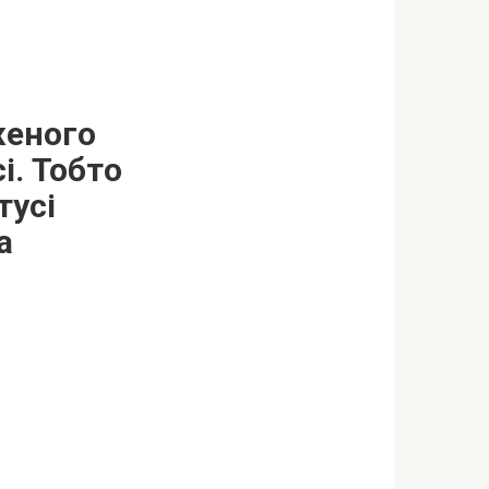
женого
і. Тобто
тусі
а