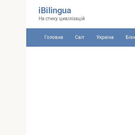
Перейти
iBilingua
до
вмісту
На стику цивілізацій
Головна
Світ
Україна
Біз