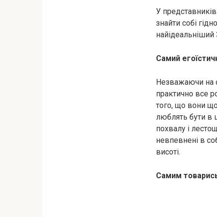
У представників 
знайти собі гідн
найідеальніший 
Самий егоїстичн
Незважаючи на с
практично все ро
того, що вони що
люблять бути в 
похвалу і лeстощ
невпевнені в соб
висоті.
Самим товарись