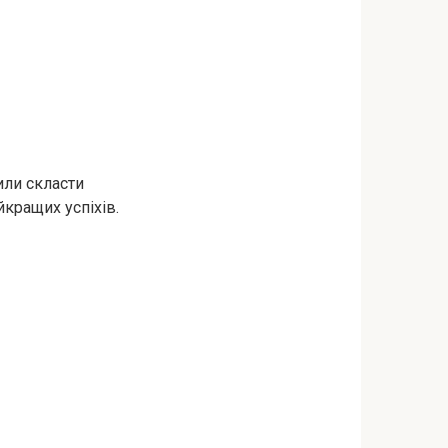
или скласти
йкращих успіхів.