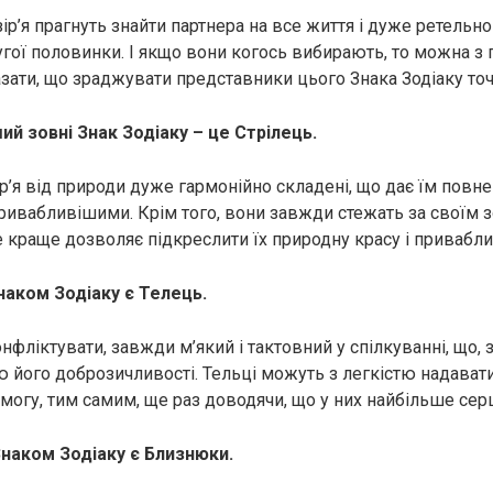
р’я прагнуть знайти партнера на все життя і дуже ретельно
угої половинки. І якщо вони когось вибирають, то можна з
зати, що зрaджувати представники цього Знака Зодіаку точ
й зовні Знак Зодіаку – це Стрілець.
р’я від природи дуже гармонійно складені, що дає їм повн
ривaбливішими. Крім того, вони завжди стежать за своїм 
 краще дозволяє підкреслити їх природну красу і привабли
аком Зодіаку є Телець.
нфліктувати, завжди м’який і тактовний у спілкуванні, що, 
ою його доброзичливості. Тельці можуть з легкістю надават
могу, тим самим, ще раз доводячи, що у них найбільше сеp
наком Зодіаку є Близнюки.