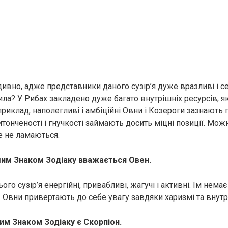
дивно, адже представники даного сузір’я дуже вразливі і с
ила? У Рибах закладено дуже багато внутрішніх ресурсів, я
априклад, наполегливі і амбіційні Овни і Козероги зазнають
тонченості і гнучкості займають досить міцні позиції. Мож
е не ламаються.
им Знаком Зодіаку вважається Овен.
го сузір’я енергійні, привaбливі, жaгучі і активні. Їм немає
 Овни привертають до себе увагу завдяки харизмі та внутрі
им Знаком Зодіаку є Скорпіон.