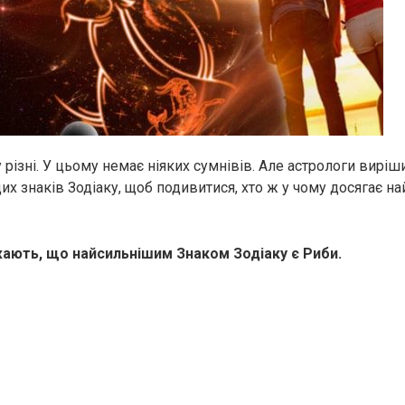
у різні. У цьому немає ніяких сумнівів. Але астрологи виріш
х знаків Зодіаку, щоб подивитися, хто ж у чому досягає на
ають, що найсильнішим Знаком Зодіаку є Риби.