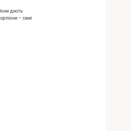
Вони діють
орпіони – самі