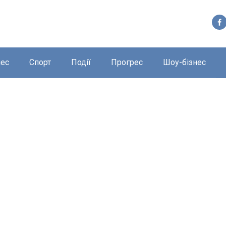
нес
Спорт
Події
Прогрес
Шоу-бізнес