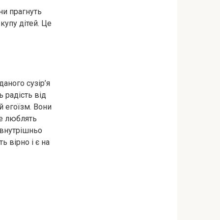
они прагнуть
купу дітей. Це
аного сузір’я
ь радість від
й егоїзм. Вони
же люблять
е внутрішньо
ь вірно і є на