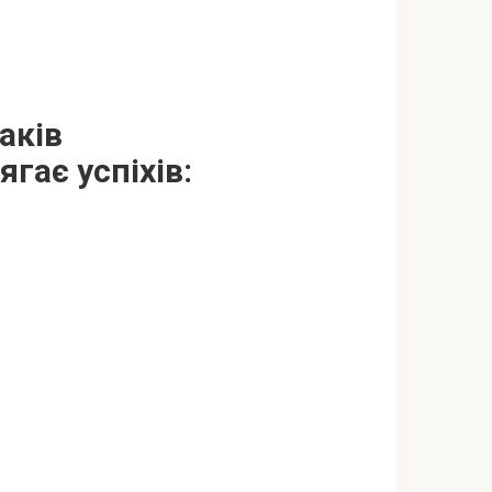
аків
гає успіхів: