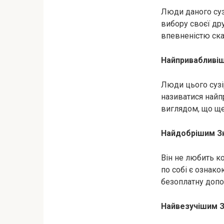
Люди даного сузі
вибору своєї др
впевненістю ска
Нaйпривaбливіши
Люди цього сузі
називатися найп
виглядом, що ще
Найдобрішим Зн
Він не любить ко
по собі є ознак
безоплатну допо
Найвезучішим З