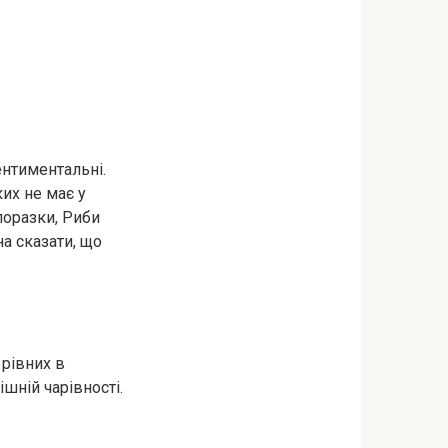
ентиментальні.
ких не має у
 поразки, Риби
на сказати, що
 рівних в
шній чарівності.