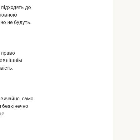
 підходять до
 повною
но не будуть.
е право
зовнішнім
вість.
звичайно, само
и безкінечно
це.