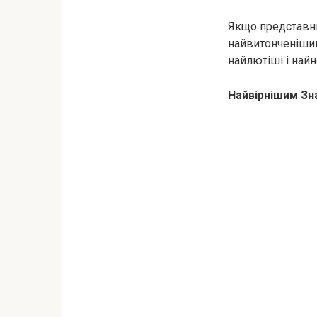
Якщо представни
найвитонченішим
найлютiші і найн
Найвірнішим Зн