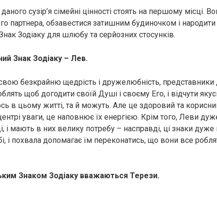
даного сузір’я сімейні цінності стоять на першому місці. В
ого партнера, обзавестися затишним будиночком і народити 
Знак Зодіаку для шлюбу та серйозних стосунків.
ий Знак Зодіаку – Лев.
вою безкрайню щедрість і дружелюбність, представники д
блять щоб догодити своїй Душі і своєму Его, і відчути якус
сь в цьому житті, та й можуть. Але це здоровий та корисни
центрі уваги, це наповнює їх енергією. Крім того, Леви ду
і, і мають в них велику потребу – насправді, ці знаки дуж
і, і похвала допомагає їм переконатись, що вони все роблят
ким Знаком Зодіаку вважаються Терези.