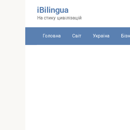
Перейти
iBilingua
до
вмісту
На стику цивілізацій
Головна
Світ
Україна
Біз