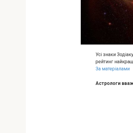
Усі знаки Зодіак
рейтинг найкращи
За матеріалами
Астрологи вваж