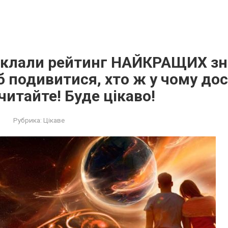
склали рейтинг НАЙКРАЩИХ зн
б подивитися, хтo ж у чому дося
итайте! Буде цiкaво!
Рубрика:
Цікаве