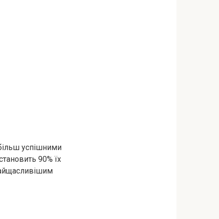
х більш успішними
 становить 90% їх
 найщасливішим