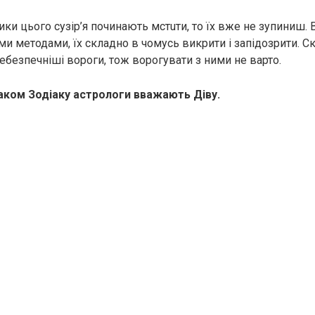
ки цього сузір’я починають мстuти, то їх вже не зупиниш. 
и методами, їх складно в чомусь викрити і запідозрити. Ск
eбeзпечніші вороги, тож ворогувати з ними не варто.
аком Зодіаку астрологи вважають Діву.