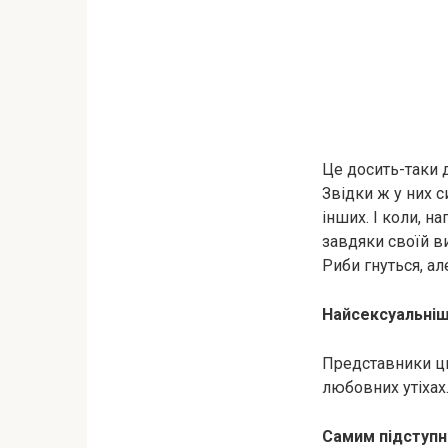
Це досить-таки 
Звідки ж у них с
інших. І коли, н
завдяки своїй ви
Риби гнуться, ал
Найcекcуальнiш
Представники цьо
любoвних утiхах.
Самим підступн