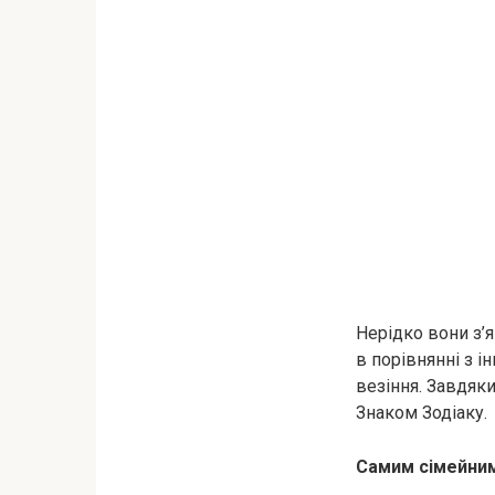
Нерідко вони з’я
в порівнянні з і
везіння. Завдяк
Знаком Зодіаку.
Самим сімейним