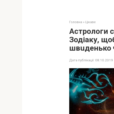
Головна
»
Цікаве
Астрологи 
Зодіаку, щo
швuдeнько ч
Дата публікації:
08.10.2019