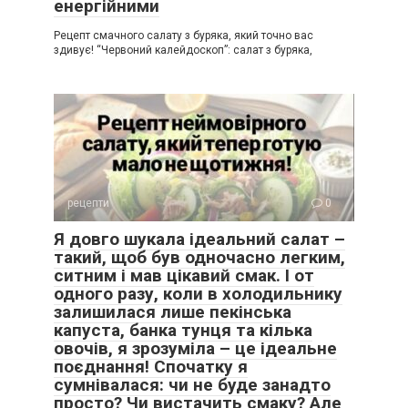
енергійними
Рецепт смачного салату з буряка, який точно вас
здивує! “Червоний калейдоскоп”: салат з буряка,
рецепти
0
Я довго шукала ідеальний салат –
такий, щоб був одночасно легким,
ситним і мав цікавий смак. І от
одного разу, коли в холодильнику
залишилася лише пекінська
капуста, банка тунця та кілька
овочів, я зрозуміла – це ідеальне
поєднання! Спочатку я
сумнівалася: чи не буде занадто
просто? Чи вистачить смаку? Але