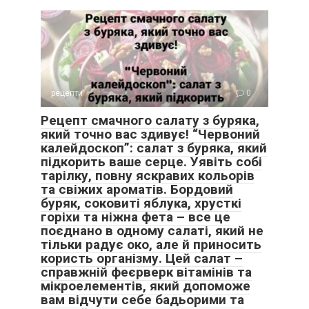
рецепти
0
Рецепт смачного салату з буряка,
який точно вас здивує! “Червоний
калейдоскоп”: салат з буряка, який
підкорить ваше серце. Уявіть собі
тарілку, повну яскравих кольорів
та свіжих ароматів. Бордовий
буряк, соковиті яблука, хрусткі
горіхи та ніжна фета – все це
поєднано в одному салаті, який не
тільки радує око, але й приносить
користь організму. Цей салат –
справжній феєрверк вітамінів та
мікроелементів, який допоможе
вам відчути себе бадьорими та