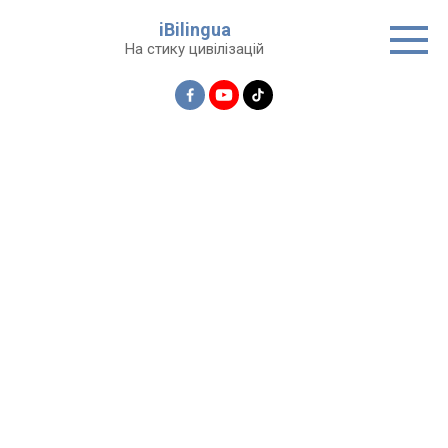
Перейти
iBilingua
до
На стику цивілізацій
вмісту