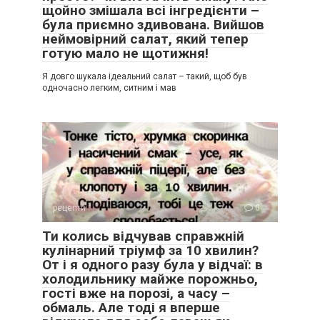
щойно змішала всі інгредієнти –
була приємно здивована. Вийшов
неймовірний салат, який тепер
готую мало не щотижня!
Я довго шукала ідеальний салат – такий, щоб був
одночасно легким, ситним і мав
рецепти
0
Ти колись відчував справжній
кулінарний тріумф за 10 хвилин?
От і я одного разу була у відчаї: в
холодильнику майже порожньо,
гості вже на порозі, а часу –
обмаль. Але тоді я вперше