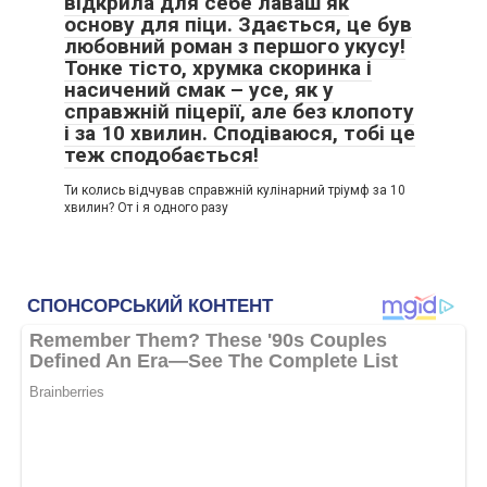
відкрила для себе лаваш як
основу для піци. Здається, це був
любовний роман з першого укусу!
Тонке тісто, хрумка скоринка і
насичений смак – усе, як у
справжній піцерії, але без клопоту
і за 10 хвилин. Сподіваюся, тобі це
теж сподобається!
Ти колись відчував справжній кулінарний тріумф за 10
хвилин? От і я одного разу