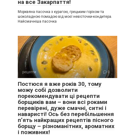
на все Закарпаття!
Морквяна пасочка з курагою, грецьким горіхом та
шоколадною помадою від моєї невісточки-кондитера.
Найсмачніша пасочка
рецепти
0
Постюся я вже років 30, тому
можу собі дозволити
порекомендувати ці рецепти
борщиків вам – вони всі роками
перевірені, дуже смачні, ситні і
наваристі! Ось без перебільшення
п’ять найкращих рецептів пісного
борщу – різноманітних, ароматних
і поживних!