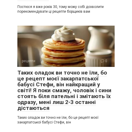
Постюся я вже років 30, тому можу собі дозволити
порекомендувати ці рецепти борщиків вам
рецепти
0
Таких оладок ви точно не їли, бо
це рецепт моєї закарпатської
бабусі Стефи, він найкращий у
світі! Я поки смажу, чоловік і сини
стоять біля пательні і змітають їх
одразу, мені лиш 2-3 останні
дістаються
Таких оладок ви точно не їли, бо це рецепт моєї
закарпатської бабусі Стефи, він