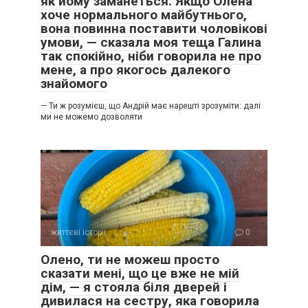
як йому заманеться. Якщо Олена
хоче нормального майбутнього,
вона повинна поставити чоловікові
умови, — сказала моя теща Галина
так спокійно, ніби говорила не про
мене, а про якогось далекого
знайомого
— Ти ж розумієш, що Андрій має нарешті зрозуміти: далі
ми не можемо дозволяти
життєві історії
0
Олено, ти не можеш просто
сказати мені, що це вже не мій
дім, — я стояла біля дверей і
дивилася на сестру, яка говорила