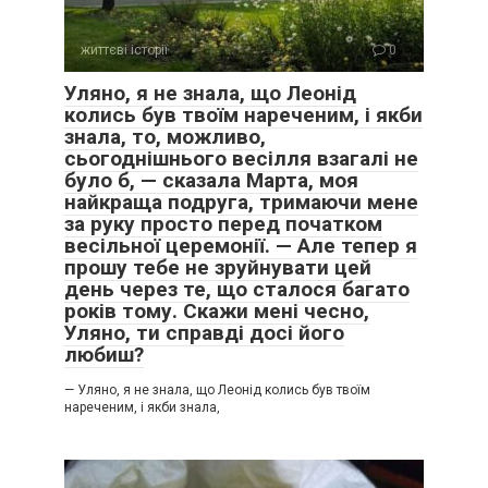
життєві історії
0
Уляно, я не знала, що Леонід
колись був твоїм нареченим, і якби
знала, то, можливо,
сьогоднішнього весілля взагалі не
було б, — сказала Марта, моя
найкраща подруга, тримаючи мене
за руку просто перед початком
весільної церемонії. — Але тепер я
прошу тебе не зруйнувати цей
день через те, що сталося багато
років тому. Скажи мені чесно,
Уляно, ти справді досі його
любиш?
— Уляно, я не знала, що Леонід колись був твоїм
нареченим, і якби знала,