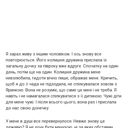
Я зараз живу з іншим чоловіком. І ось знову все
повторюється. Його колишня дружина прислала їх
загальну дочку за півроку вже вдруге. Спочатку на один
день, потім ще на один. Колишня дружина мене
невзлюбила, гидоти вічно пише, ображає мене. Кричить,
щоб я до її чада не підходила, не спілкувалася зовсім з
Яринкою. Вона не розуміє, що саме це мені і не треба. Я
навіть і не намагалася спілкуватися з її дитиною. Чужі діти
для мене чужі. І після всього цього, вона раз і прислала
до нас свою донечку.
У мене в душі все перевернулося. Невже знову це
дежавю? Я не хочу бути мачухою, ні за яких обставин.