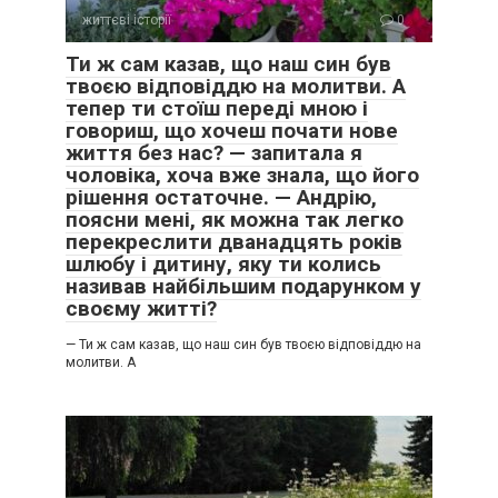
життєві історії
0
Ти ж сам казав, що наш син був
твоєю відповіддю на молитви. А
тепер ти стоїш переді мною і
говориш, що хочеш почати нове
життя без нас? — запитала я
чоловіка, хоча вже знала, що його
рішення остаточне. — Андрію,
поясни мені, як можна так легко
перекреслити дванадцять років
шлюбу і дитину, яку ти колись
називав найбільшим подарунком у
своєму житті?
— Ти ж сам казав, що наш син був твоєю відповіддю на
молитви. А