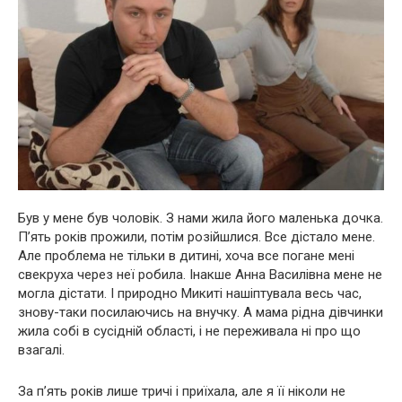
Був у мене був чоловік. З нами жила його маленька дочка.
П’ять років прожили, потім розійшлися. Все дістало мене.
Але проблема не тільки в дитині, хоча все погане мені
свекруха через неї робила. Інакше Анна Василівна мене не
могла дістати. І природно Микиті нашіптувала весь час,
знову-таки посилаючись на внучку. А мама рідна дівчинки
жила собі в сусідній області, і не переживала ні про що
взагалі.
За п’ять років лише тричі і приїхала, але я її ніколи не