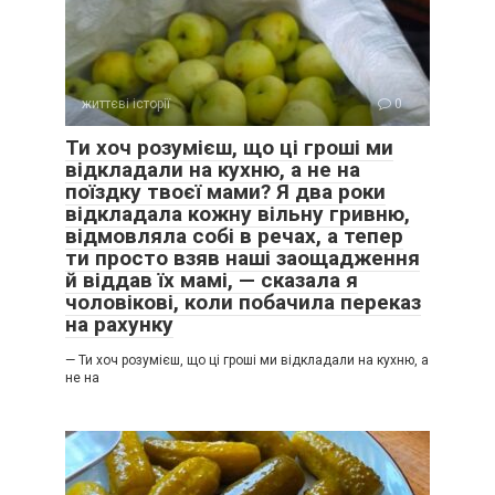
життєві історії
0
Ти хоч розумієш, що ці гроші ми
відкладали на кухню, а не на
поїздку твоєї мами? Я два роки
відкладала кожну вільну гривню,
відмовляла собі в речах, а тепер
ти просто взяв наші заощадження
й віддав їх мамі, — сказала я
чоловікові, коли побачила переказ
на рахунку
— Ти хоч розумієш, що ці гроші ми відкладали на кухню, а
не на