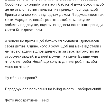
Особливо при живій-то матері і бабусі. Я дуже боюся, щоб
це не стало частим явищем і не приведи Господь, щоб
Яринка зі мною жила під одним дахом. Я відмовляюся так
жити. Народили, нехай і ростять, люблять, покупки
роблять, подарунки, їздять на відпочинок та інші принади
життя їй надають самі.
Я зовсім не проти, щоб батько спілкувався і допомагав
своїй дитині. Єдине, чого я хочу, щоб від мене відстали і
не перекладали відповідальність за своє потомство на
сторонніх людей, в даний момент, на мене. Більше мені
нічого не треба. Нехай що хочуть для неї роблять, аби
мене не чіпали.
Ну хіба я не права?
Передрук без посилання на ibilingua.com – заборонений!
Фото ілюстративне – se.pl