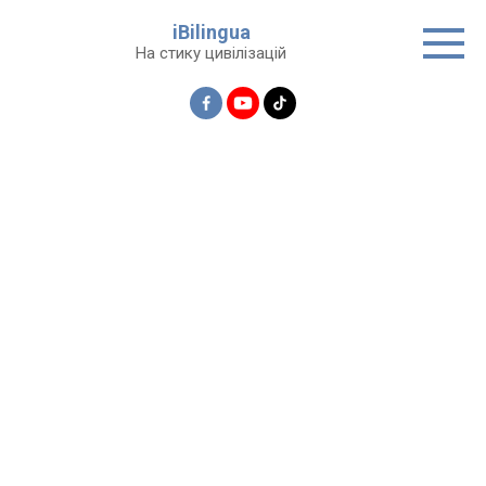
Перейти
iBilingua
до
На стику цивілізацій
вмісту