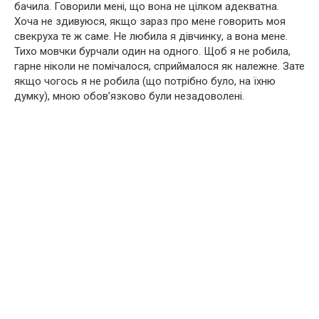
бачила. Говорили мені, що вона не цілком адекватна.
Хоча не здивуюся, якщо зараз про мене говорить моя
свекруха те ж саме. Не любила я дівчинку, а вона мене.
Тихо мовчки бурчали один на одного. Щоб я не робила,
гарне ніколи не помічалося, сприймалося як належне. Зате
якщо чогось я не робила (що потрібно було, на їхню
думку), мною обов’язково були незадоволені.