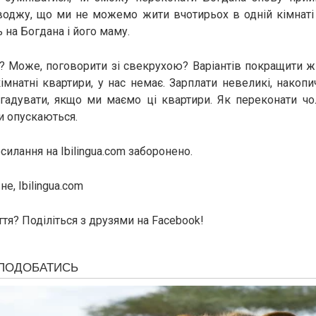
аводжу, що ми не можемо жити вчотирьох в одній кімнаті
ь на Богдана і його маму.
? Може, поговорити зі свекрухою? Варіантів покращити ж
мнатні квартири, у нас немає. Зарплати невеликі, накопи
гадувати, якщо ми маємо ці квартири. Як переконати чо
и опускаються.
илання на Ibilingua.com заборонено.
е, Ibilingua.com
тя? Поділіться з друзями на Facebook!