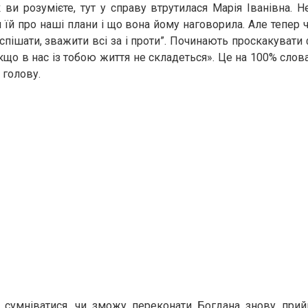
к ви розумієте, тут у справу втрутилася Марія Іванівна. Н
и їй про наші плани і що вона йому наговорила. Але тепер 
спішати, зважити всі за і проти”. Починають проскакувати
якщо в нас із тобою життя не складеться». Це на 100% сло
 голову.
сумніватися, чи зможу переконати Богдана знову прийня