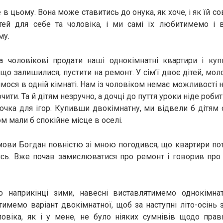
в цьому. Вона може ставитись до онука, як хоче, і як їй со
тей для себе та чоловіка, і ми самі їх любитимемо і 
му.
а чоловікові продати наші однокімнатні квартири і куп
, що залишилися, пустити на ремонт. У сім’ї двоє дітей, м
имося в одній кімнаті. Нам із чоловіком немає можливості ні
ити. Та й дітям незручно, а дочці до пуття уроки ніде роби
очка для ігор. Купивши двокімнатну, ми відвели б дітям 
ом мали б спокійне місце в оселі.
змови Богдан повністю зі мною погодився, що квартири по
сь. Вже почав замислюватися про ремонт і говорив про 
 наприкінці зими, навесні виставлятимемо однокімна
имемо варіант двокімнатної, щоб за наступні літо-осінь 
ловіка, як і у мене, не було ніяких сумнівів щодо пра