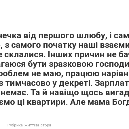
нечка від першого шлюбу, і сам
, з самого початку наші взаєм
е склалися. Інших причин не ба
агаюся бути зразковою господ
облем не маю, працюю нарівні 
з тимчасово у декреті. Зарплат
немає. Та й навіщо щось вигад
мо ці квартири. Але мама Бог
Рубрика:
життєві історії