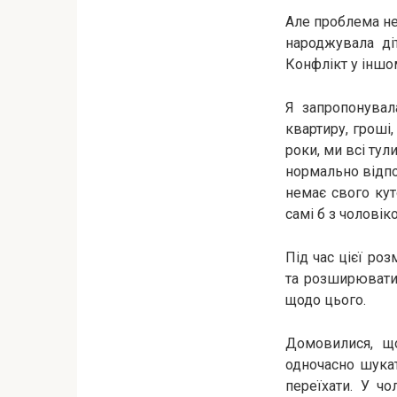
Але проблема не 
народжувала ді
Конфлікт у іншо
Я запропонувал
квартиру, гроші
роки, ми всі тул
нормально відпоч
немає свого кут
самі б з чоловік
Під час цієї ро
та розширювати
щодо цього.
Домовилися, що
одночасно шукат
переїхати. У чо