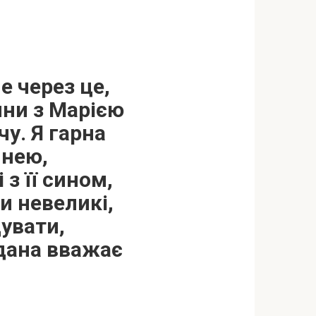
е через це,
ини з Марією
чу. Я гарна
инею,
з її сином,
и невеликі,
увати,
дана вважає