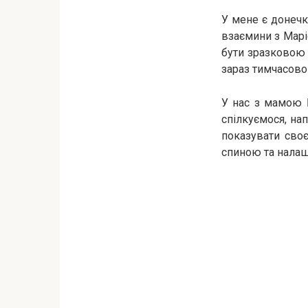
У мене є донечк
взаємини з Марі
бути зразковою 
зараз тимчасово 
У нас з мамою Б
спілкуємося, на
показувати сво
спиною та налаш