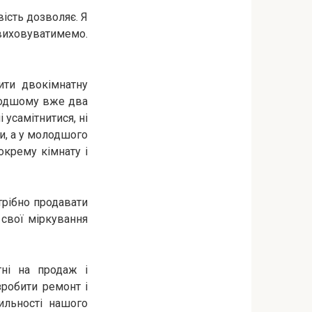
вість дозволяє. Я
виховуватимемо.
ити двокімнатну
олодшому вже два
 усамітнитися, ні
ти, а у молодшого
окрему кімнату і
трібно продавати
свої міркування
тні на продаж і
зробити ремонт і
вильності нашого