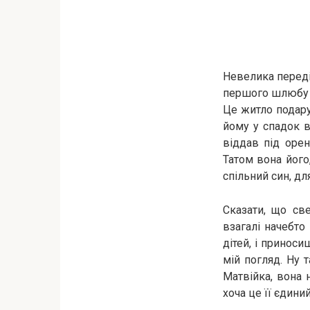
Невелика переді
першого шлюбу 8
Це житло подару
йому у спадок в
віддав під оре
Татом вона його,
спільний син, д
Сказати, що св
взагалі начебто
дітей, і принос
мій погляд. Ну 
Матвійка, вона 
хоча це її єдиний