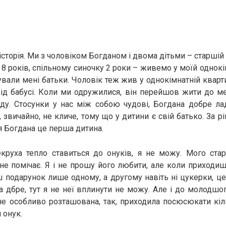
сторія. Ми з чоловіком Богданом і двома дітьми – старшій 
 років, спільному синочку 2 роки – живемо у моїй однокім
вали мені батьки. Чоловік теж жив у однокімнатній квартир
ід бабусі. Коли ми одружилися, він перейшов жити до м
нду. Стосунки у нас між собою чудові, Богдана добре ла
 звичайно, не кличе, тому що у дитини є свій батько. За 
ля Богдана це перша дитина.
екруха тепло ставиться до онуків, я не можу. Мого ста
 не помічає. Я і не прошу його любити, але коли приходиш 
иш подарунок лише одному, а другому навіть ні цукерки, ц
та дбре, тут я не неї вплинути не можу. Але і до молодшог
не особливо розташована, так, приходила посюсюкати кіл
 онук.