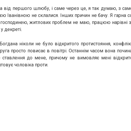
а від першого шлюбу, і саме через це, я так думаю, з сам
єю Іванівною не склалися. Інших причин не бачу. Я гарна 
господинею, житлових проблем не маю, працюю нарівні з 
у декреті.
огдана ніколи не було відкритого протистояння, конфлік
пруга просто повисає в повітрі. Останнім часом вона почин
є ставлення до мене, причому не вимовляє мені відкрито
товує чоловіка проти.