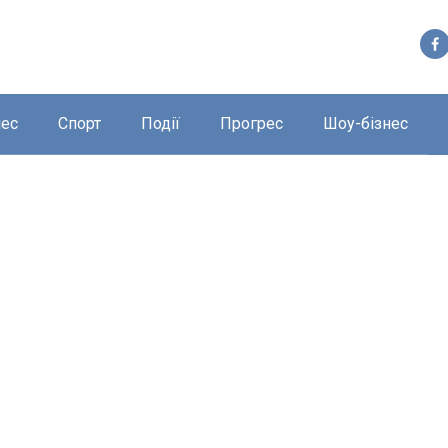
нес
Спорт
Події
Прогрес
Шоу-бізнес