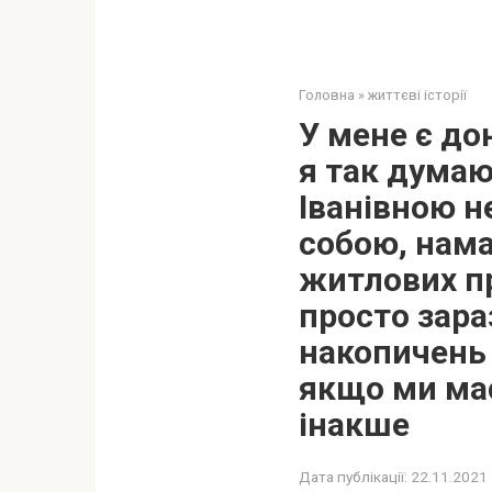
Головна
»
життєві історії
У мене є до
я так думаю
Іванівною н
собою, нам
житлових пр
просто зара
накопичень 
якщо ми має
інакше
Дата публікації:
22.11.2021