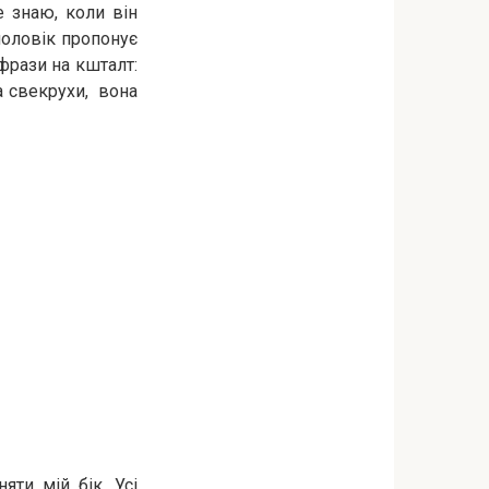
е знаю, коли він
чоловік пропонує
 фрази на кшталт:
ва свекрухи, вона
ти мій бік. Усі