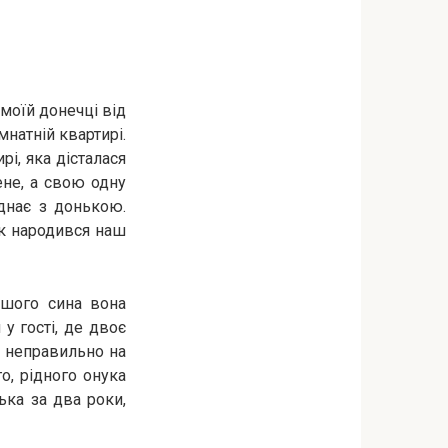
моїй донечці від
натній квартирі.
і, яка дісталася
ене, а свою одну
днає з донькою.
рік народився наш
ршого сина вона
у гості, де двоє
е неправильно на
о, рідного онука
ька за два роки,