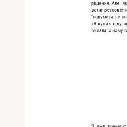
рішення. Але, я
встиг розповіст
“подумати, не по
«А куди я піду, 
вклала їх йому в
Я вже починаю 