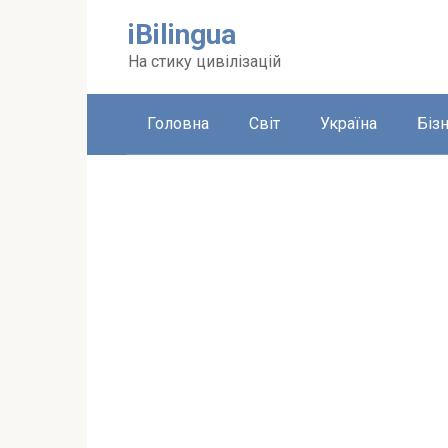
Перейти
iBilingua
до
вмісту
На стику цивілізацій
Головна
Світ
Україна
Біз