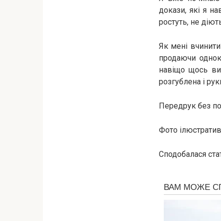
докази, які я н
ростуть, не діют
Як мені вчинити
продаючи однокі
навіщо щось ви
розгублена і рук
Передрук без пос
Фото ілюстративн
Сподобалася стат