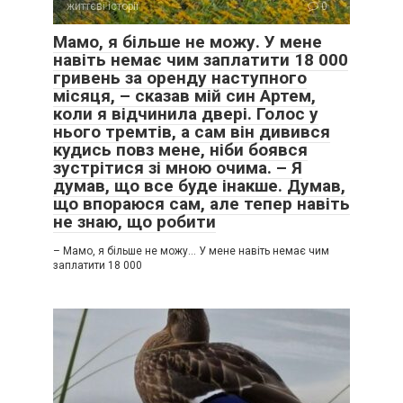
життєві історії
0
Мамо, я більше не можу. У мене
навіть немає чим заплатити 18 000
гривень за оренду наступного
місяця, – сказав мій син Артем,
коли я відчинила двері. Голос у
нього тремтів, а сам він дивився
кудись повз мене, ніби боявся
зустрітися зі мною очима. – Я
думав, що все буде інакше. Думав,
що впораюся сам, але тепер навіть
не знаю, що робити
– Мамо, я більше не можу… У мене навіть немає чим
заплатити 18 000