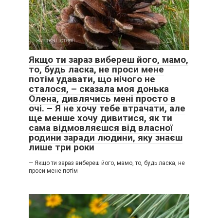
життєві історії
0
Якщо ти зараз вибереш його, мамо,
то, будь ласка, не проси мене
потім удавати, що нічого не
сталося, – сказала моя донька
Олена, дивлячись мені просто в
очі. – Я не хочу тебе втрачати, але
ще менше хочу дивитися, як ти
сама відмовляєшся від власної
родини заради людини, яку знаєш
лише три роки
— Якщо ти зараз вибереш його, мамо, то, будь ласка, не
проси мене потім