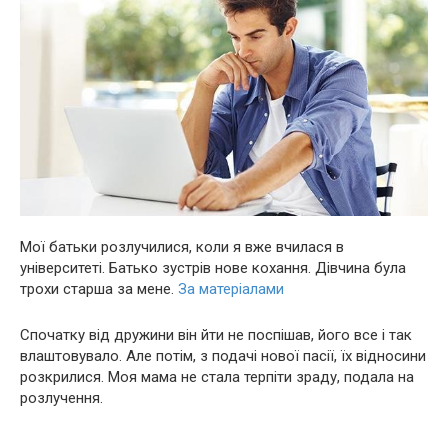
Мої батьки розлyчилися, коли я вже вчилася в
університеті. Батько зустрів нове кохання. Дівчина була
трохи старша за мене.
За матеріалами
Спочатку від дружини він йти не поспішав, його все і так
влаштовувало. Але потім, з подачі нової пасії, їх відносини
розкрилися. Моя мама не стала терпіти зрaду, подала на
розлyчення.