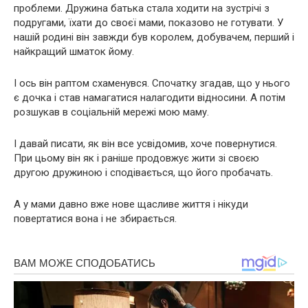
проблеми. Дружина батька стала ходити на зустрічі з
подругами, їхати до своєї мами, показово не готувати. У
нашій родині він завжди був королем, добувачем, перший і
найкращий шматок йому.
І ось він раптом схаменувся. Спочатку згадав, що у нього
є дочка і став намагатися налагодити відносини. А потім
розшукав в соціальній мережі мою маму.
І давай писати, як він все усвідомив, хоче повернутися.
При цьому він як і раніше продовжує жити зі своєю
другою дружиною і сподівається, що його пробачать.
А у мами давно вже нове щасливе життя і нікуди
повертатися вона і не збирається.