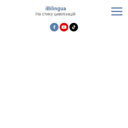
Перейти
iBilingua
до
На стику цивілізацій
вмісту