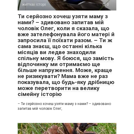
життєві історії
0
Ти серйозно хочеш узяти маму з
нами? – здивовано запитав мій
чоловік Олег, коли я сказала, що
вже зателефонувала його матері й
запросила її поїхати разом. – Ти ж
сама знаєш, що останні кілька
місяців ви ледве знаходили
спільну мову. Я боюся, що замість
відпочинку ми отримаємо ще
більше напруження. Може, краще
не ризикувати? Мама вже не раз
показувала, що будь-яку дрібницю
може перетворити на велику
сімейну історію
– Ти серйозно хочеш узяти маму з нами? – здивовано
запитав мій чоловік Олег,