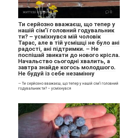
життєві історії
0
Ти серйозно вважаєш, що тепер у
нашій сім’ї головний годувальник
ти? – усміхнувся мій чоловік
Тарас, але в тій усмішці не було ані
радості, ані підтримки. – Не
поспішай звикати до нового крісла.
Начальство сьогодні хвалить, а
завтра знайде когось молодшого.
Не будуй із себе незамінну
— Ти серйозно вважаєш, що тепер у нашій сім’ї головний
годувальник ти? – усміхнувся