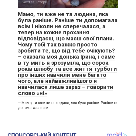
життєві історії
0
Мамо, ти вже не та людина, яка
була раніше. Раніше ти допомагала
всім і ніколи не сперечалася, а
тепер на кожне прохання
відповідаєш, що маєш свої плани.
Чому тобі так важко просто
зробити те, що від тебе очікують?
– сказала моя донька Ірина, і саме
в ту мить я зрозуміла, що сорок
років шлюбу та все життя турботи
про інших навчили мене багато
чого, але найважливішого я
навчилася лише зараз – говорити
слово «ні»
— Мамо, ти вже не та людина, яка була раніше. Раніше ти
допомагала всім