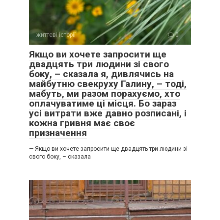
життєві історії
0
Якщо ви хочете запросити ще
двадцять три людини зі свого
боку, – сказала я, дивлячись на
майбутню свекруху Галину, – тоді,
мабуть, ми разом порахуємо, хто
оплачуватиме ці місця. Бо зараз
усі витрати вже давно розписані, і
кожна гривня має своє
призначення
— Якщо ви хочете запросити ще двадцять три людини зі
свого боку, – сказала