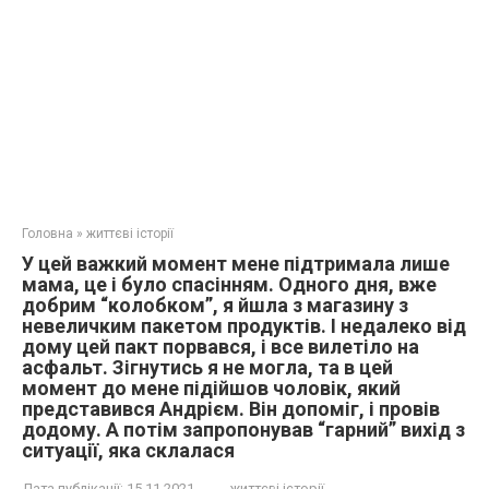
Головна
»
життєві історії
У цей важкий момент мене підтримала лише
мама, це і було спасінням. Одного дня, вже
добрим “колобком”, я йшла з магазину з
невеличким пакетом продуктів. І недалеко від
дому цей пакт порвався, і все вилетіло на
асфальт. Зігнутись я не могла, та в цей
момент до мене підійшов чоловік, який
представився Андрієм. Він допоміг, і провів
додому. А потім запропонував “гарний” вихід з
ситуації, яка склалася
Дата публікації:
15.11.2021
життєві історії