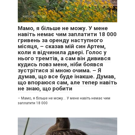
життєві історії
0
Мамо, я більше не можу. У мене
навіть немає чим заплатити 18 000
гривень за оренду наступного
місяця, – сказав мій син Артем,
коли я відчинила двері. Голос у
нього тремтів, а сам він дивився
кудись повз мене, ніби боявся
зустрітися зі мною очима. – Я
думав, що все буде інакше. Думав,
що впораюся сам, але тепер навіть
не знаю, що робити
– Мамо, я більше не можу… У мене навіть немає чим
заплатити 18 000