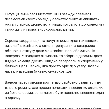
Ситуація змінилася інституті. ВНЗ завжди славився
перемогами своїх команд у баскетбольних чемпіонатах
міста, і Лариса, щойно вступивши, потрапила до колективу
таких же, як і вона, високорослих дівчат.
Хороша координація та почуття командної гри швидко
вивели її в капітани, а спільні тренування з юнацькою
збірною інституту дали можливість познайомитись із
Валерою. У поїздках зі змагань та зборів відносини двох
лідерів команд досить швидко переросли зі спортивних у
близькі, і для Лариси, яка просто мріє про увагу Валери,
настали щасливі букетно-цукеркові дні.
Валера часто говорив про те, що серйозно ставиться до
їхнього роману, але просив почекати з весіллям, оскільки,
за його словами, вони мають бути повністю впевнені один
в одному.