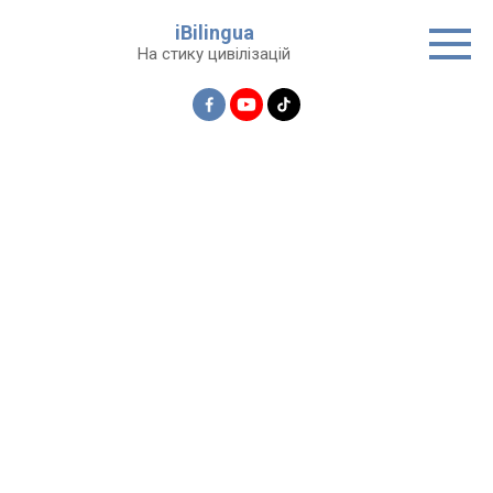
Перейти
iBilingua
до
На стику цивілізацій
вмісту