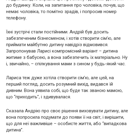
до будинку. Коли, на запитання про чоловіка, почув, що
немає чоловіка, то помітно зрадів, і попросив номер
телефону.
Їхні зустрічі стали постійними. Андрій був досить
забезпеченим бізнесменом, і хотів створити сім’ю, але
приймати майбутню дитину навідріз відмовився.
Запропонував Ларисі компромісний варіант – дитина
житиме з бабусею, а вона забезпечить їх матеріально. Ну
і, звичайно, – спілкування мами з сином у будь-який час.
Лариса теж дуже хотіла створити сім’ю, але цей, на
перший погляд, досить розумний вихід, видався їй
дивним. Вона уявила собі, що буде так званою мамою,
що “приходить”, і здивувалася.
Сказала Андрію про своє рішення виховувати дитину, але
вона попросила подумати до появи її на світ, і вирішити,
що для неї важливіше – особисте життя, або “випадкова
дитина”.