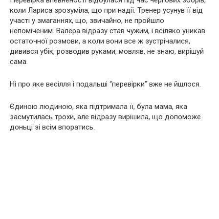
Перевірка впевненості відбулася під час чергових зборів,
коли Лариса зрозуміла, що при надії. Тренер усунув її від
участі у змаганнях, що, звичайно, не пройшло
непоміченим. Валера відразу став чужим, і всіляко уникав
остаточної розмови, а коли вони все ж зустрічалися,
дивився убік, розводив руками, мовляв, не знаю, вирішуй
сама.
Ні про яке весілля і подальші “перевірки” вже не йшлося.
Єдиною людиною, яка підтримала її, була мама, яка
засмутилась трохи, але відразу вирішила, що допоможе
доньці зі всім впоратись.