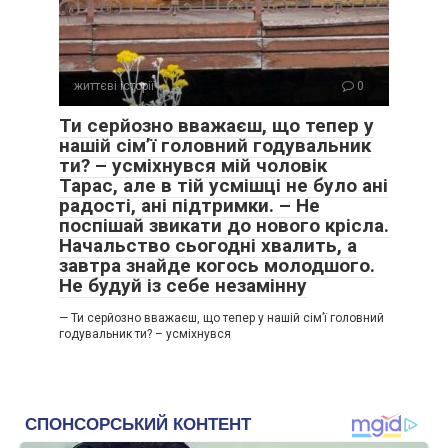
життєві історії
0
Ти серйозно вважаєш, що тепер у
нашій сім’ї головний годувальник
ти? – усміхнувся мій чоловік
Тарас, але в тій усмішці не було ані
радості, ані підтримки. – Не
поспішай звикати до нового крісла.
Начальство сьогодні хвалить, а
завтра знайде когось молодшого.
Не будуй із себе незамінну
— Ти серйозно вважаєш, що тепер у нашій сім’ї головний
годувальник ти? – усміхнувся