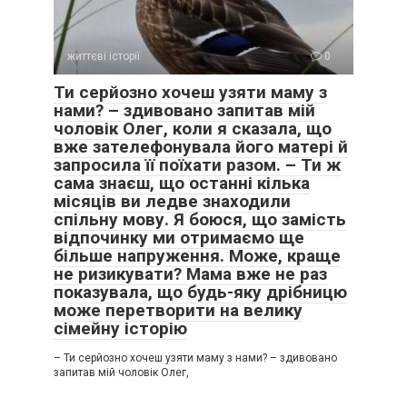
життєві історії
0
Ти серйозно хочеш узяти маму з
нами? – здивовано запитав мій
чоловік Олег, коли я сказала, що
вже зателефонувала його матері й
запросила її поїхати разом. – Ти ж
сама знаєш, що останні кілька
місяців ви ледве знаходили
спільну мову. Я боюся, що замість
відпочинку ми отримаємо ще
більше напруження. Може, краще
не ризикувати? Мама вже не раз
показувала, що будь-яку дрібницю
може перетворити на велику
сімейну історію
– Ти серйозно хочеш узяти маму з нами? – здивовано
запитав мій чоловік Олег,