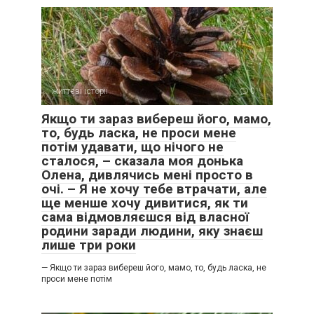
життєві історії
0
Якщо ти зараз вибереш його, мамо,
то, будь ласка, не проси мене
потім удавати, що нічого не
сталося, – сказала моя донька
Олена, дивлячись мені просто в
очі. – Я не хочу тебе втрачати, але
ще менше хочу дивитися, як ти
сама відмовляєшся від власної
родини заради людини, яку знаєш
лише три роки
— Якщо ти зараз вибереш його, мамо, то, будь ласка, не
проси мене потім