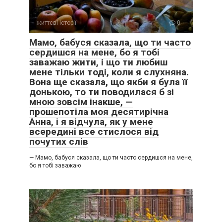
життєві історії
0
Мамо, бабуся сказала, що ти часто
сердишся на мене, бо я тобі
заважаю жити, і що ти любиш
мене тільки тоді, коли я слухняна.
Вона ще сказала, що якби я була її
донькою, то ти поводилася б зі
мною зовсім інакше, —
прошепотіла моя десятирічна
Анна, і я відчула, як у мене
всередині все стислося від
почутих слів
— Мамо, бабуся сказала, що ти часто сердишся на мене,
бо я тобі заважаю