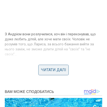
З Андрієм вони розлучилися, хоч він і переконував, що
дуже любить дітей, але хоче мати своїх. Чоловік не
розумів того, що Лариса, за всього бажання вийти за
нього заміж, не зможе ділити дітей на “своїх” та “не
своїх”…
Фото ілюстративне – спеціально для ibilingua
ЧИТАТИ ДАЛІ
Сподобалася стаття? Поділіться з друзями на Facebook!