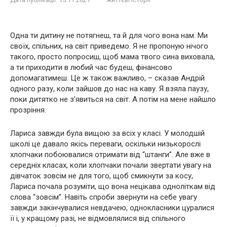
Одна ти дитину не потягнеш, та й для чого вона нам. Ми
своїх, спільних, на світ приведемо. Я не пропоную нічого
такого, просто попросиш, щоб мама твого сина виховала,
а ти приходити в любий час будеш, фінансово
допомагатимеш. Це ж також важливо, – сказав Андрій
одного разу, коли зайшов до нас на каву. Я взяла паузу,
поки дитятко не з’явиться на світ. А потім на мене найшло
прозріння.
Лариса завжди була вищою за всіх у класі. У молодшій
школі це давало якісь переваги, оскільки низькорослі
хлопчаки побоювалися отримати від “штанги”. Але вже в
середніх класах, коли хлопчаки почали звертати увагу на
дівчаток зовсім не для того, щоб смикнути за косу,
Лариса почала розуміти, що вона нецікава одноліткам від
слова “зовсім”. Навіть спроби звернути на себе увагу
завжди закінчувалися невдачею, однокласники цуралися
її і, у кращому разі, не відмовлялися від спільного