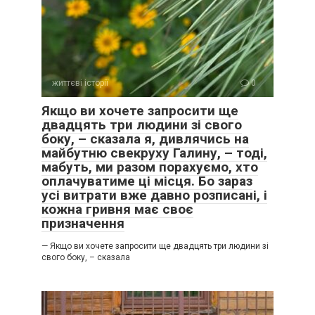
життєві історії
0
Якщо ви хочете запросити ще
двадцять три людини зі свого
боку, – сказала я, дивлячись на
майбутню свекруху Галину, – тоді,
мабуть, ми разом порахуємо, хто
оплачуватиме ці місця. Бо зараз
усі витрати вже давно розписані, і
кожна гривня має своє
призначення
— Якщо ви хочете запросити ще двадцять три людини зі
свого боку, – сказала