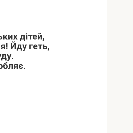
ьких дітей,
я! Йду геть,
уду.
обляє.