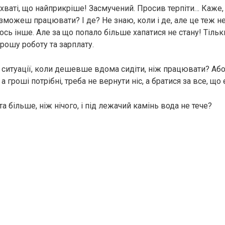
захваті, що найприкріше! Засмучений. Просив терпіти… Каже, 
зможеш працювати? І де? Не знаю, коли і де, але це теж н
ось інше. Але за що попало більше хапатися не стану! Тільк
рошу роботу та зарплату.
 є ситуації, коли дешевше вдома сидіти, ніж працювати? Аб
а гроші потрібні, треба не вернути ніс, а братися за все, що 
а більше, ніж нічого, і під лежачий камінь вода не тече?