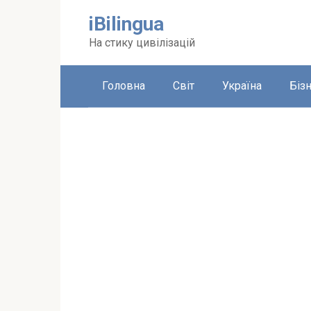
Перейти
iBilingua
до
вмісту
На стику цивілізацій
Головна
Світ
Україна
Біз