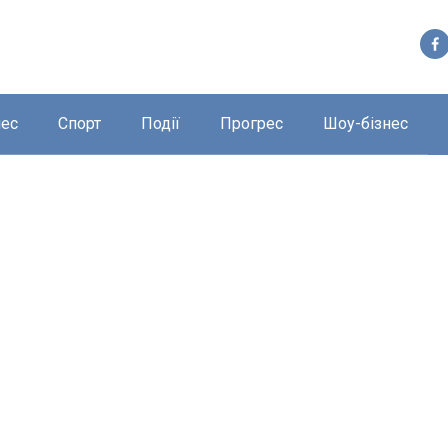
нес
Спорт
Події
Прогрес
Шоу-бізнес