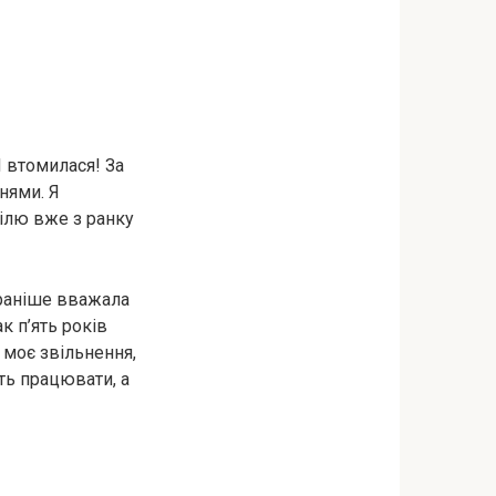
Я втомилася! За
нями. Я
ділю вже з ранку
 раніше вважала
ак п’ять років
 моє звільнення,
ть працювати, а