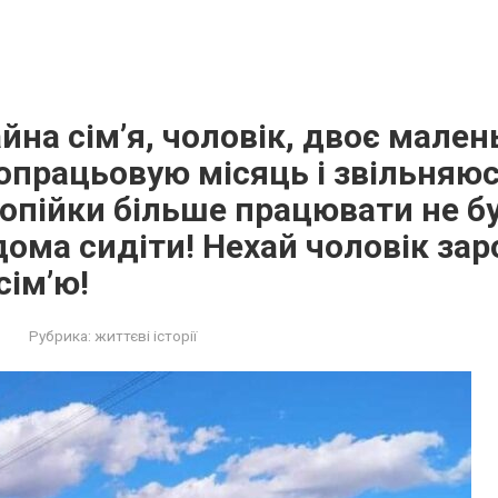
йна сім’я, чоловік, двоє мален
Допрацьовую місяць і звільняюс
 копійки більше працювати не б
ма сидіти! Нехай чоловік зар
сім’ю!
Рубрика:
життєві історії