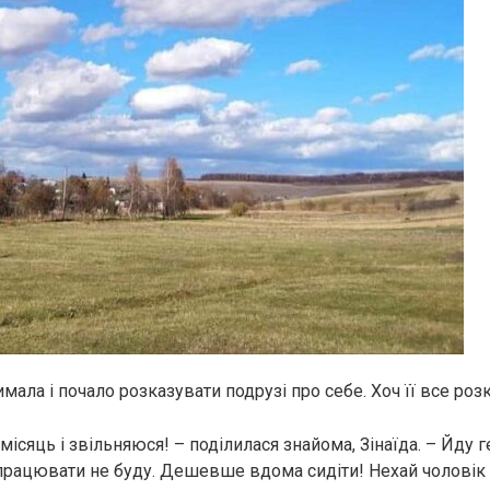
римала і почало розказувати подрузі про себе. Хоч її все роз
сяць і звільняюся! – поділилася знайома, Зінаїда. – Йду гет
працювати не буду. Дешевше вдома сидіти! Нехай чоловік 