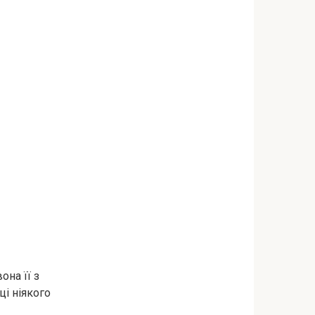
она її з
ці ніякого