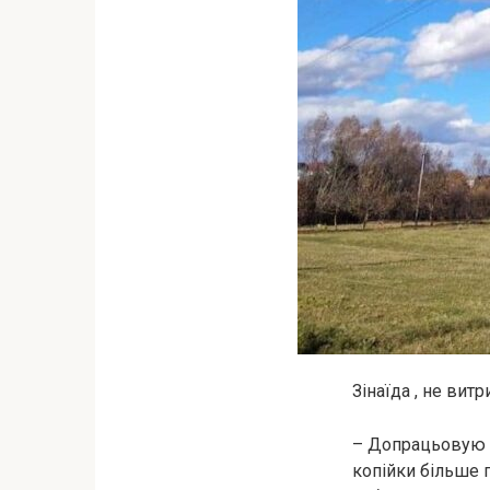
Зінаїда , не вит
– Допрацьовую мі
копійки більше 