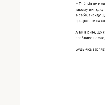
– Та й він не в 
такому випадку 
в себе, знайду щ
працювати на хо
А ви вірите, що
особливо немає, 
Будь-яка зарплат