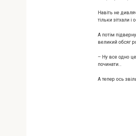
Навіть не дивляч
тільки зітхали і
А потім підверну
великий обсяг ро
– Ну все одно це
починати…
А тепер ось зві