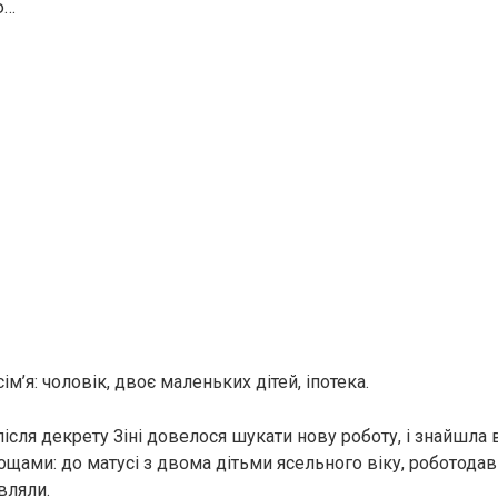
ю…
ім’я: чоловік, двоє маленьких дітей, іпотека.
ісля декрету Зіні довелося шукати нову роботу, і знайшла в
щами: до матусі з двома дітьми ясельного віку, роботодав
вляли.