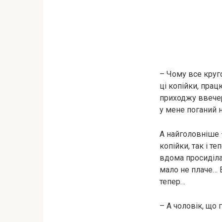
– Чому все круго
ці копійки, прац
приходжу ввечер
у мене поганий н
А найголовніше 
копійки, так і те
вдома просиділа 
мало не плаче… 
тепер…
– А чоловік, що 