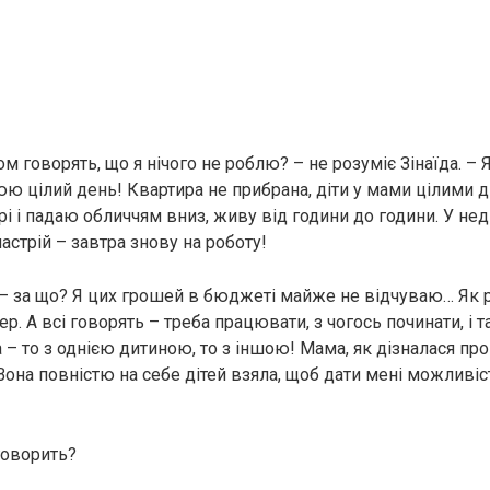
м говорять, що я нічого не роблю? – не розуміє Зінаїда. – 
юю цілий день! Квартира не прибрана, діти у мами цілими д
і і падаю обличчям вниз, живу від години до години. У не
астрій – завтра знову на роботу!
– за що? Я цих грошей в бюджеті майже не відчуваю… Як
пер. А всі говорять – треба працювати, з чогось починати, і т
– то з однією дитиною, то з іншою! Мама, як дізналася про
Вона повністю на себе дітей взяла, щоб дати мені можливіс
говорить?