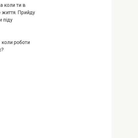
а коли ти в
е життя. Прийду
и піду
о коли роботи
є?