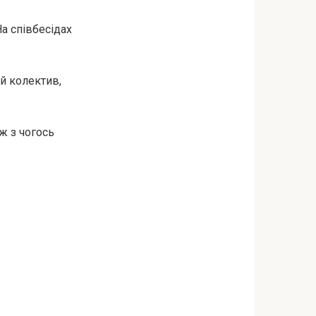
На співбесідах
ий колектив,
 ж з чогось