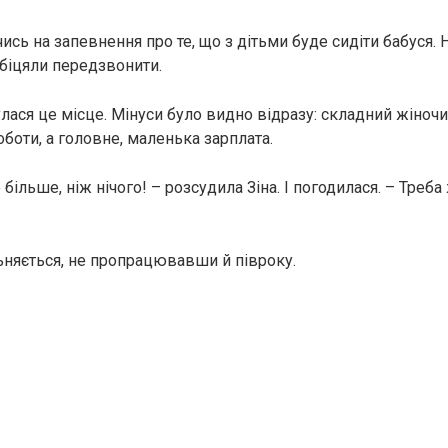
ись на запевнення про те, що з дітьми буде сидіти бабуся. 
 обіцяли передзвонити.
лася це місце. Мінуси було видно відразу: складний жіноч
боти, а головне, маленька зарплата.
 більше, ніж нічого! – розсудила Зіна. І погодилася. – Треба
льняється, не пропрацювавши й півроку.