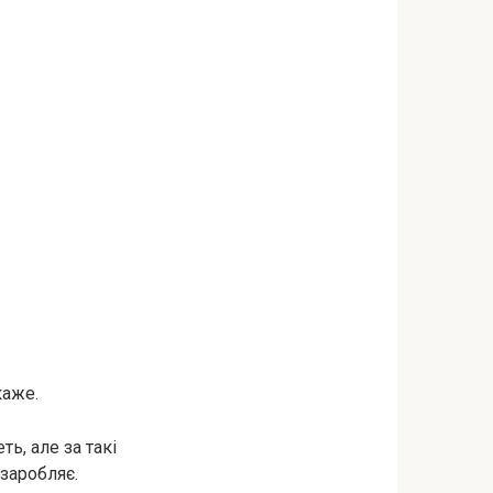
каже.
ь, але за такі
заробляє.