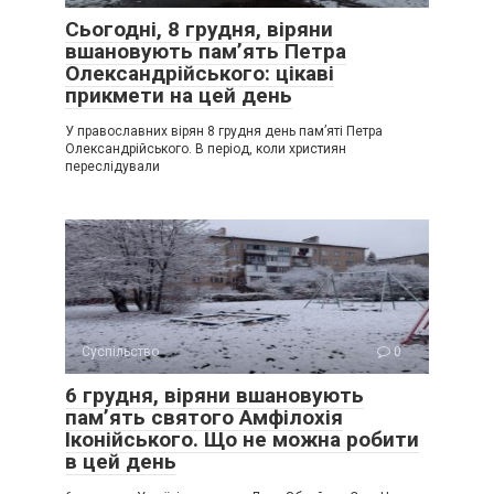
Сьогодні, 8 грудня, віряни
вшановують пам’ять Петра
Олександрійського: цікаві
прикмети на цей день
У православних вірян 8 грудня день пам’яті Петра
Олександрійського. В період, коли християн
переслідували
Суспільство
0
6 грудня, віряни вшановують
пам’ять святого Амфілохія
Іконійського. Що не можна робити
в цей день