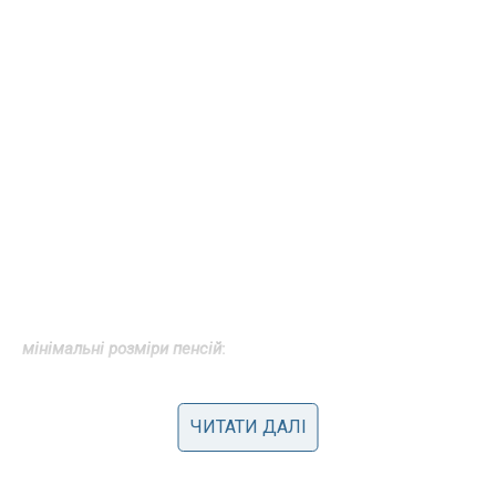
мінімальні розміри пенсій
:
в зв’язку з втратою годувальника з числа
військовослужбовців (2ПМ)
ЧИТАТИ ДАЛІ
особам з інвалідністю, щодо яких встановлено причинний