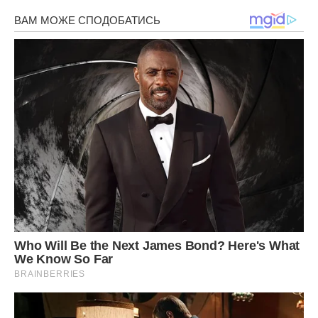
зв’язок інвалідності з Чорнобилем, і особам з
інвалідністю з числа учасників ліквідації наслідків аварії
на ЧАЕС (від 100 до 180% ПМ)
Також підвищуються виплати:
учасникам бойових дій та особам з інвалідністю
внаслідок війни (25, 30, 40, 50% ПМ)
членам сімей ветеранів війни (10, 15% ПМ)