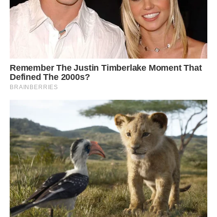
Після пенсійної реформи, яка намічена на 2021 рік,
українці зможуть отримувати дві або три пенсії замість
однієї.
Тим часом, до кінця року заплановано ще одне
підвищення виплат пенсіонерам.
Передрук без посилання на Ibilingua.com. заборонено.
Фото ілюстративне, з вільних джерел, ua.korrespondent.net