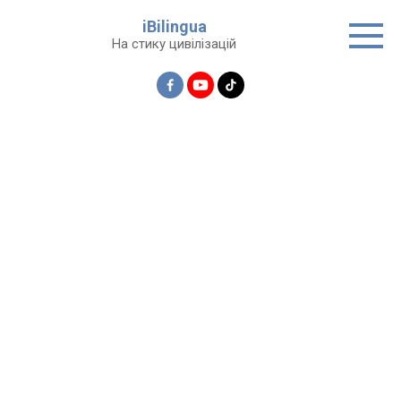
Перейти
iBilingua
до
На стику цивілізацій
вмісту