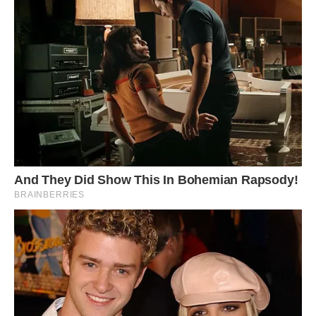
жертвам нацпереслідувань та членам їх сімей (10, 15, 25,
30, 40, 50% ПМ).
У той же час, підвищуються пенсії за особливі заслуги
перед Україною (20-40% ПМ), розмір максимальної
пенсійної виплати (10 ПМ), державна соціальна допомога
на догляд особам з інвалідністю внаслідок війни (15-
100%).