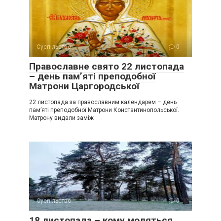
Суспільство
0
Православне свято 22 листопада
– день пам’яті преподобної
Матрони Царгородської
22 листопада за православним календарем – день
пам’яті преподобної Матрони Константинопольської.
Матрону видали заміж
Суспільство
0
18 листопада – кому моляться