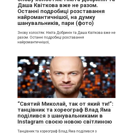
Даша Квіткова вже не разом.
Останні подробиці розставання
найромантичнішої, на думку
шанувальників, пари (фото)
Знову холостяк: Нікіта Добринін та Даша Квіткова вже не
разом. Останні подробиці розставання
найромантичнішої,
Шоу-бізнес
0
“Святий Миколай, так от який ти!”:
танцівник та хореограф Влад Яма
поділився з шанувальниками в
Instagram своєю новою світлиною
Танцівник та хореограф Влад Яма поділився з