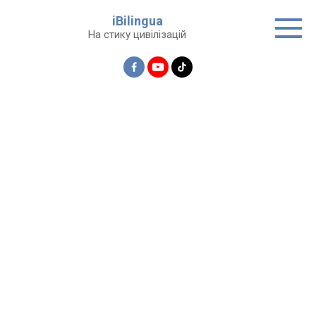
Перейти
iBilingua
до
На стику цивілізацій
вмісту