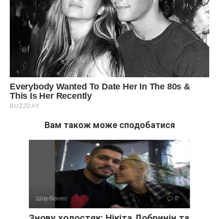
Вам також може сподобатися
Шоу-бізнес
0
Знову холостяк: Нікіта Добринін та