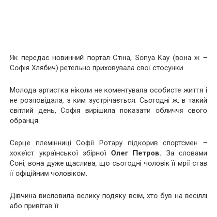
Як передає новинний портал Стіна, Sonya Kay (вона ж –
Софія Хлябич) ретельно приховувала свої стосунки.
Молода артистка ніколи не коментувала особисте життя і
не розповідала, з ким зустрічається. Сьогодні ж, в такий
світлий день, Софія вирішила показати обличчя свого
обранця.
Серце племінниці Софії Ротару підкорив спортсмен –
хокеїст української збірної
Олег Петров.
За словами
Соні, вона дуже щаслива, що сьогодні чоловік її мрії став
її офіційним чоловіком.
Дівчина висловила велику подяку всім, хто був на весіллі
або привітав її: