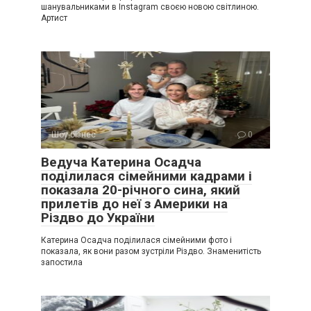
шанувальниками в Instagram своєю новою світлиною.
Артист
Шоу-бізнес
0
Ведуча Катерина Осадча
поділилася сімейними кадрами і
показала 20-річного сина, який
прилетів до неї з Америки на
Різдво до України
Катерина Осадча поділилася сімейними фото і
показала, як вони разом зустріли Різдво. Знаменитість
запостила