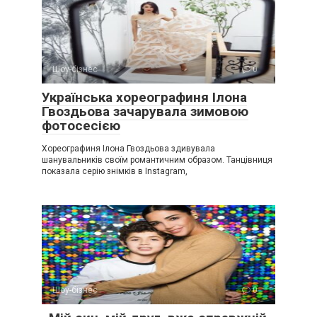
Шоу-бізнес
0
Українська хореографиня Ілона
Гвоздьова зачарувала зимовою
фотосесією
Хореографиня Ілона Гвоздьова здивувала
шанувальників своїм романтичним образом. Танцівниця
показала серію знімків в Instagram,
Шоу-бізнес
0