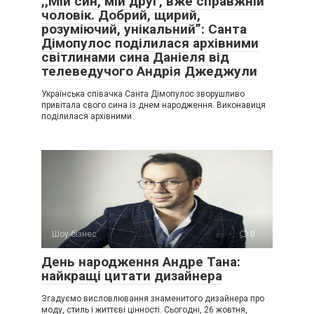
,,Мій син, мій друг, вже справжній
чоловік. Добрий, щирий,
розуміючий, унікальний”: Санта
Дімопулос поділилася архівними
світлинами сина Даніеля від
телеведучого Андрія Джеджули
Українська співачка Санта Дімопулос зворушливо
привітала свого сина із днем народження. Виконавиця
поділилася архівними
Шоу-бізнес
0
День народження Андре Тана:
найкращі цитати дизайнера
Згадуємо висловлювання знаменитого дизайнера про
моду, стиль і життєві цінності. Сьогодні, 26 жовтня,