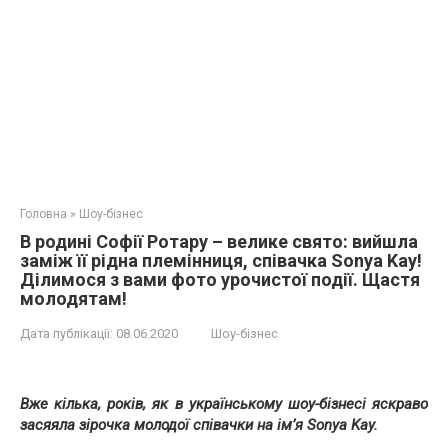
Головна
»
Шоу-бізнес
В родині Софії Ротару – велике свято: вийшла
заміж її рідна племінниця, співачка Sonya Kay!
Ділимося з вами фото урочистої події. Щастя
молодятам!
Дата публікації:
08.06.2020
Шоу-бізнес
Вже кілька, років, як в українському шоу-бізнесі яскраво
засяяла зірочка молодої співачки на ім’я Sonya Kay.