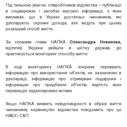
Під пильною увагою співробітників відомства – публікації
в соцмережах і засобах масової інформації, з яких
випливає, що в Україні достатньо чиновників, які
декларують скромні доходи, але ведуть при цьому
розкішний спосіб життя.
За словами глави НАПКА
Олександра Новикова,
відтепер Україна увійшла в шістку держав, де
практикується моніторинг способу життя.
В ході моніторингу НАПКА зокрема перевірить
інформацію про використання об’єктів, не зазначених в
декларації, інформацію про отримувані подарунки і
інформацію про придбання об’єктів, вартість яких
перевищує задекларовані активи.
Якщо НАПКА виявить невідповідності в образі життя
чиновників, керівництво відомства повідомить про це
НАБУ і САП.