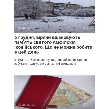
Суспільство
0
6 грудня, віряни вшановують
пам’ять святого Амфілохія
Іконійського. Що не можна робити
в цей день
6 грудня, в Україні святкують День Збройних Сил. Не
забудьте подякувати воїнам, які захищають
Суспільство
0