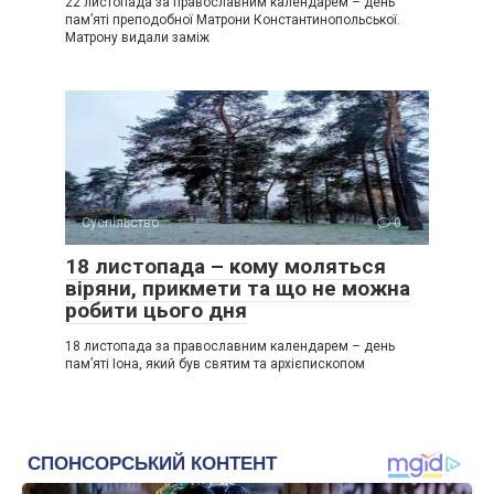
22 листопада за православним календарем – день
пам’яті преподобної Матрони Константинопольської.
Матрону видали заміж
Суспільство
0
18 листопада – кому моляться
віряни, прикмети та що не можна
робити цього дня
18 листопада за православним календарем – день
пам’яті Іона, який був святим та архієпископом