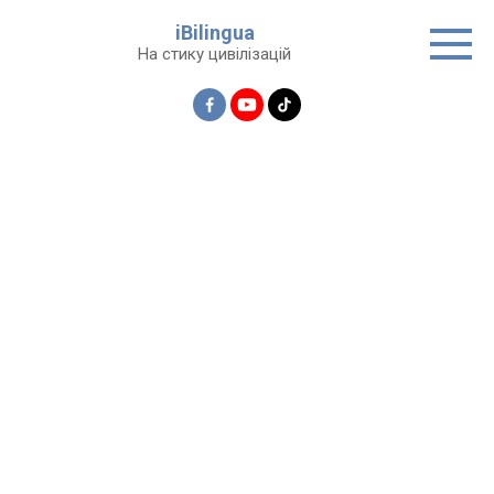
Перейти
iBilingua
до
На стику цивілізацій
вмісту