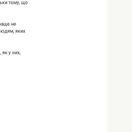
льки тому, що
раще не
людям, яких
 як у них,