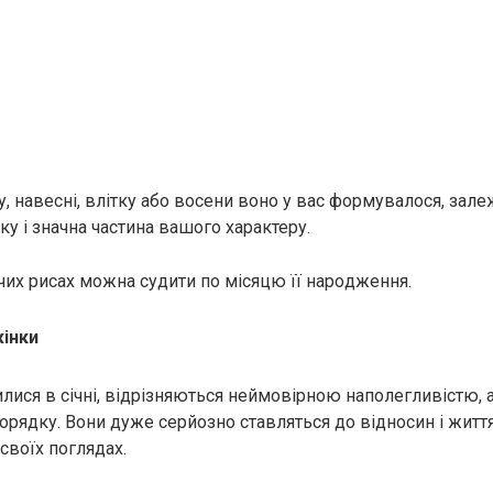
ку, навесні, влітку або восени воно у вас формувалося, зал
у і значна частина вашого характеру.
очих рисах можна судити по місяцю її нapoдження.
жінки
лися в січні, відрізняються неймовірною наполегливістю, а
орядку. Вони дуже серйозно ставляться до відносин і життя
своїх поглядах.