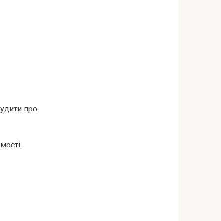
судити про
мості.