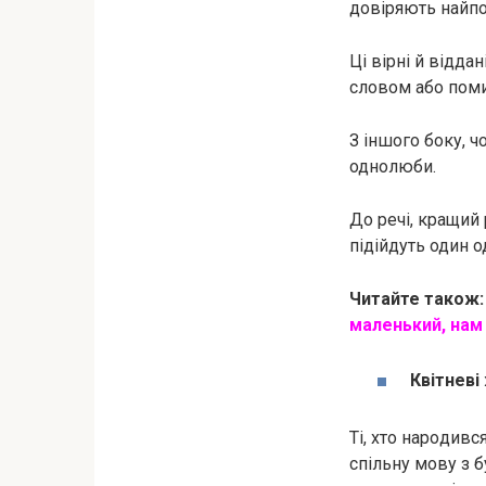
довіряють найпо
Ці вірні й відда
словом або пом
З іншого боку, 
однолюби.
До речі, кращий 
підійдуть один 
Читайте також
маленький, нам
Квітневі
Ті, хто нapoдивс
спільну мову з 