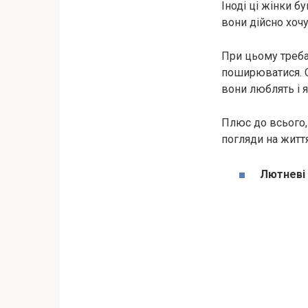
Іноді ці жінки б
вони дійсно хоч
При цьому треба
поширюватися. С
вони люблять і 
Плюс до всього, 
погляди на життя
Лютневі