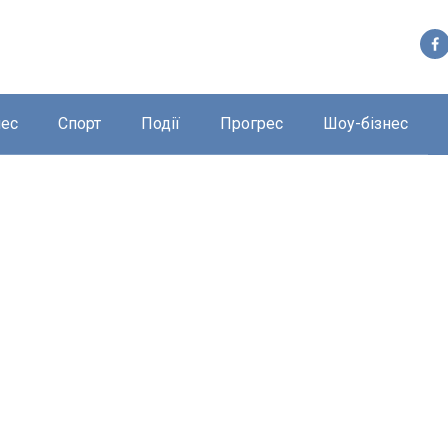
нес
Спорт
Події
Прогрес
Шоу-бізнес