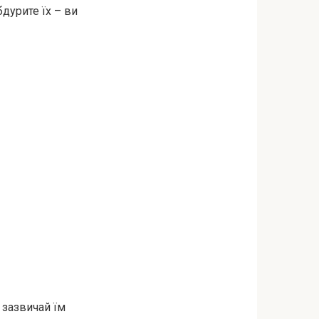
бдурите їх – ви
 зазвичай їм