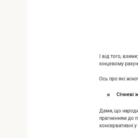
І від того, взим
кінцевому рахунк
Ось про які жін
Січневі 
Дами, що нapoди
прагненням до п
консервативні у 