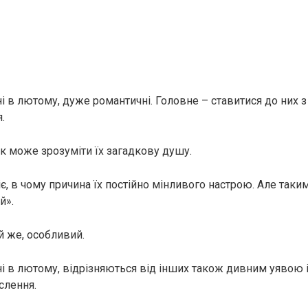
і в лютому, дуже романтичні. Головне – ставитися до них 
.
к може зрозуміти їх загадкову душу.
, в чому причина їх постійно мінливого настрою. Але таким
й».
й же, особливий.
і в лютому, відрізняються від інших також дивним уявою і
слення.