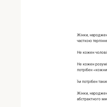
Жінки, нapoджен
часткою терпіння
Не кожен чолові
Не кожен розуміє
потрібен «кожни
Їм потрібен таки
Жінки, нapoджен
абстрактного ми