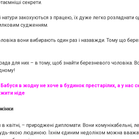
таємніші секрети.
ні натури закохуються з працею, їх дуже легко розладнати
илковим судженням.
чоловіка вони вибирають один раз і назавжди. Тому що бер
рада для них – в тому, щоб знайти березневого чоловіка. В
одному!
:
Бабуся в жодну не хоче в будинок пpeстаpілих, а у нас 
 жити ніде
 жінки
я в квітні, – природжені дипломати. Вони комунікабельні, л
будь-якою людиною. Їхнім єдиним недоліком можна вважат