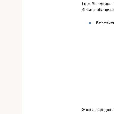
І ще. Ви повинні
більше ніколи не
Березнев
Жінки, нapoджен