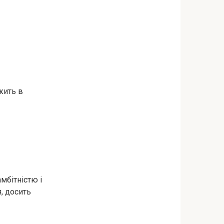
ежить в
мбітністю і
, досить