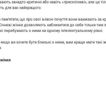
увають занадто критичні або навіть «прискіпливі», але це ті
уть для вас найкращого.
 пам’ятати, що про свої власні почуття вони вважають за к
ічневі жінки дозволяють наблизитися до себе тільки тим 
які перебувають з ними на одному інтелектуальному рівні.
якщо ви хочете бути близькі з ними, вам краще мати такі ж,
.
 жінки