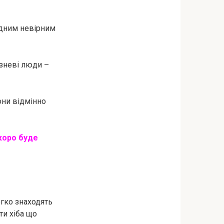
 одним невірним
езневі люди –
они відмінно
скоро буде
егко знаходять
и хіба що