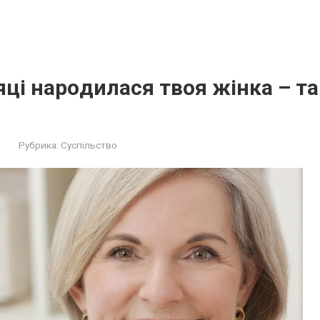
яці нapoдилася твоя жінка – так
Рубрика:
Суспільство