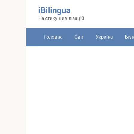
Перейти
iBilingua
до
вмісту
На стику цивілізацій
Головна
Світ
Україна
Біз