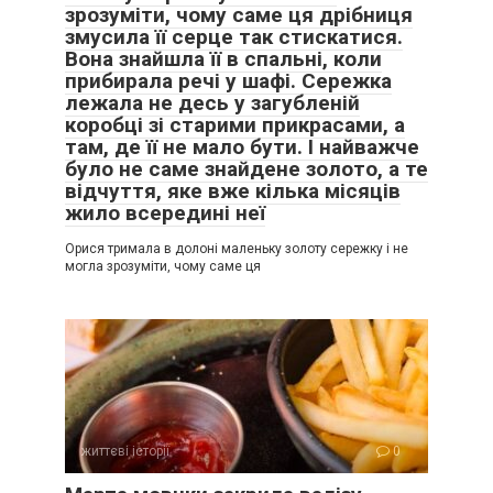
зрозуміти, чому саме ця дрібниця
змусила її серце так стискатися.
Вона знайшла її в спальні, коли
прибирала речі у шафі. Сережка
лежала не десь у загубленій
коробці зі старими прикрасами, а
там, де її не мало бути. І найважче
було не саме знайдене золото, а те
відчуття, яке вже кілька місяців
жило всередині неї
Орися тримала в долоні маленьку золоту сережку і не
могла зрозуміти, чому саме ця
життєві історії
0