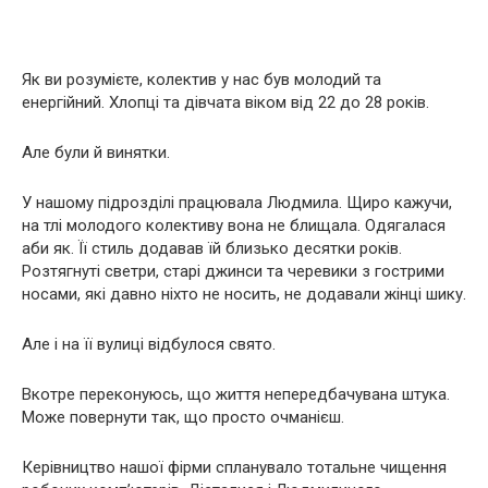
Як ви розумієте, колектив у нас був молодий та
енергійний. Хлопці та дівчата віком від 22 до 28 років.
Але були й винятки.
У нашому підрозділі працювала Людмила. Щиро кажучи,
на тлі молодого колективу вона не блищала. Одягалася
аби як. Її стиль додавав їй близько десятки років.
Розтягнуті светри, старі джинси та черевики з гострими
носами, які давно ніхто не носить, не додавали жінці шику.
Але і на її вулиці відбулося свято.
Вкотре переконуюсь, що життя непередбачувана штука.
Може повернути так, що просто очманієш.
Керівництво нашої фірми спланувало тотальне чищення