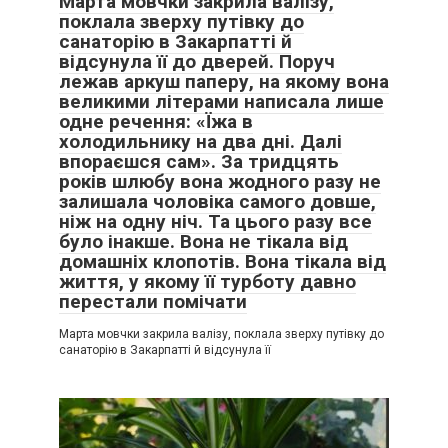
Марта мовчки закрила валізу,
поклала зверху путівку до
санаторію в Закарпатті й
відсунула її до дверей. Поруч
лежав аркуш паперу, на якому вона
великими літерами написала лише
одне речення: «Їжа в
холодильнику на два дні. Далі
впораєшся сам». За тридцять
років шлюбу вона жодного разу не
залишала чоловіка самого довше,
ніж на одну ніч. Та цього разу все
було інакше. Вона не тікала від
домашніх клопотів. Вона тікала від
життя, у якому її турботу давно
перестали помічати
Марта мовчки закрила валізу, поклала зверху путівку до
санаторію в Закарпатті й відсунула її