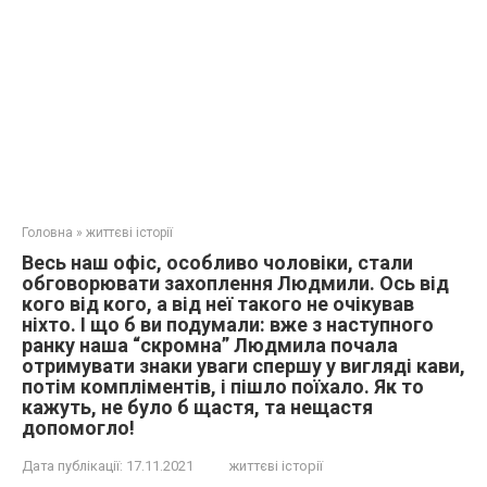
Головна
»
життєві історії
Весь наш офіс, особливо чоловіки, стали
обговорювати захоплення Людмили. Ось від
кого від кого, а від неї такого не очікував
ніхто. І що б ви подумали: вже з наступного
ранку наша “скромна” Людмила почала
отримувати знаки уваги спершу у вигляді кави,
потім компліментів, і пішло поїхало. Як то
кажуть, не було б щастя, та нещастя
допомогло!
Дата публікації:
17.11.2021
життєві історії