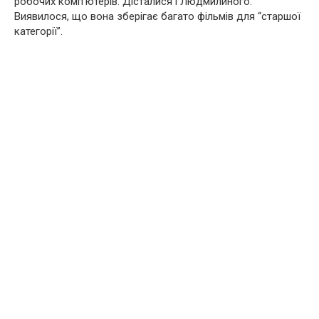
робочих комп’ютерів. Дісталися і Людмилиного.
Виявилося, що вона зберігає багато фільмів для “старшої
категорії”.