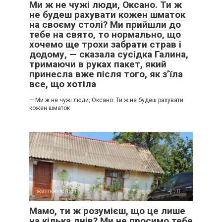
Ми ж не чужі люди, Оксано. Ти ж
не будеш рахувати кожен шматок
на своєму столі? Ми прийшли до
тебе на свято, то нормально, що
хочемо ще трохи забрати страв і
додому, — сказала сусідка Галина,
тримаючи в руках пакет, який
принесла вже після того, як з’їла
все, що хотіла
— Ми ж не чужі люди, Оксано. Ти ж не будеш рахувати
кожен шматок
життєві історії
0
Мамо, ти ж розумієш, що це лише
на кілька днів? Ми не просимо тебе