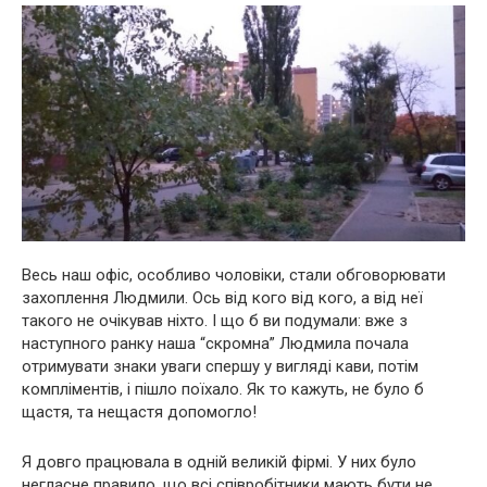
Весь наш офіс, особливо чоловіки, стали обговорювати
захоплення Людмили. Ось від кого від кого, а від неї
такого не очікував ніхто. І що б ви подумали: вже з
наступного ранку наша “скромна” Людмила почала
отримувати знаки уваги спершу у вигляді кави, потім
компліментів, і пішло поїхало. Як то кажуть, не було б
щастя, та нещастя допомогло!
Я довго працювала в одній великій фірмі. У них було
негласне правило, що всі співробітники мають бути не