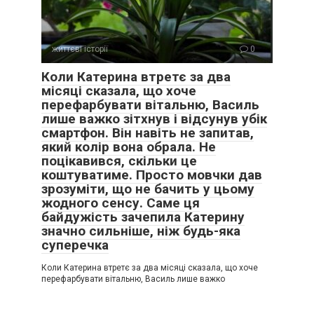
життєві історії
0
Коли Катерина втретє за два
місяці сказала, що хоче
перефарбувати вітальню, Василь
лише важко зітхнув і відсунув убік
смартфон. Він навіть не запитав,
який колір вона обрала. Не
поцікавився, скільки це
коштуватиме. Просто мовчки дав
зрозуміти, що не бачить у цьому
жодного сенсу. Саме ця
байдужість зачепила Катерину
значно сильніше, ніж будь-яка
суперечка
Коли Катерина втретє за два місяці сказала, що хоче
перефарбувати вітальню, Василь лише важко