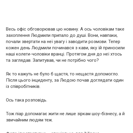
Весь офіс обговорював цю новину. А ось чоловікам таке
захоплення Людмили припало до душі. Вони, навпаки,
почали звертати на неї увагу і заводити розмови. Тепер
кожен день Людмили починався з кави, яку їй приносили
наші колеги-чоловіки вранці. Протягом дня до неї хтось
та заглядав. Запитував, чи не потрібно чого?
Як то кажуть не було б щастя, то нещастя допомогло.
Після цього інциденту, за Людою почав доглядати один
із співробітників.
Ось така розповідь.
Тож піар допомагає жити не лише зіркам шоу-бізнесу, а й
звичайним людям теж.