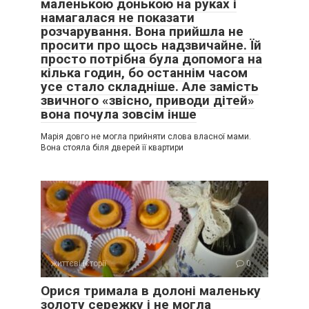
маленькою донькою на руках і
намагалася не показати
розчарування. Вона прийшла не
просити про щось надзвичайне. Їй
просто потрібна була допомога на
кілька годин, бо останнім часом
усе стало складніше. Але замість
звичного «звісно, приводи дітей»
вона почула зовсім інше
Марія довго не могла прийняти слова власної мами.
Вона стояла біля дверей її квартири
життєві історії
0
Орися тримала в долоні маленьку
золоту сережку і не могла