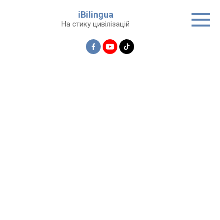
Перейти
iBilingua
до
На стику цивілізацій
вмісту