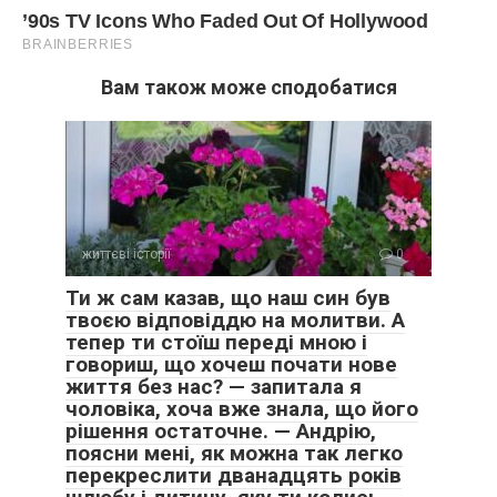
Вам також може сподобатися
життєві історії
0
Ти ж сам казав, що наш син був
твоєю відповіддю на молитви. А
тепер ти стоїш переді мною і
говориш, що хочеш почати нове
життя без нас? — запитала я
чоловіка, хоча вже знала, що його
рішення остаточне. — Андрію,
поясни мені, як можна так легко
перекреслити дванадцять років