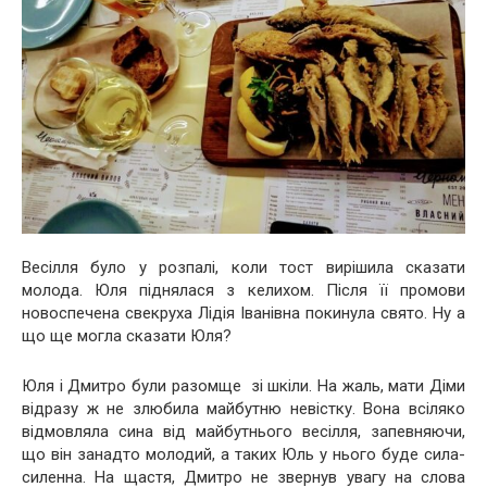
Весілля було у розпалі, коли тост вирішила сказати
молода. Юля піднялася з келихом. Після її промови
новоспечена свекруха Лідія Іванівна покинула свято. Ну а
що ще могла сказати Юля?
Юля і Дмитро були разомще зі шкіли. На жаль, мати Діми
відразу ж не злюбила майбутню невістку. Вона всіляко
відмовляла сина від майбутнього весілля, запевняючи,
що він занадто молодий, а таких Юль у нього буде сила-
силенна. На щастя, Дмитро не звернув увагу на слова