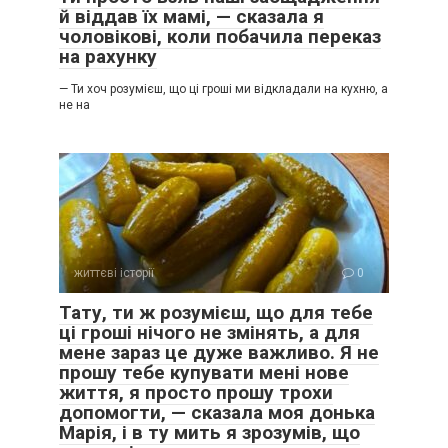
й віддав їх мамі, — сказала я
чоловікові, коли побачила переказ
на рахунку
— Ти хоч розумієш, що ці гроші ми відкладали на кухню, а
не на
життєві історії
0
Тату, ти ж розумієш, що для тебе
ці гроші нічого не змінять, а для
мене зараз це дуже важливо. Я не
прошу тебе купувати мені нове
життя, я просто прошу трохи
допомогти, — сказала моя донька
Марія, і в ту мить я зрозумів, що