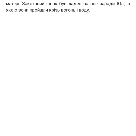
матері. Закоханий юнак був ладен на все заради Юлі, з
якою вони пройшли крізь вогонь і воду.