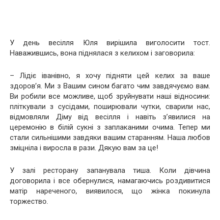
У день весілля Юля вирішила виголосити тост.
Наважившись, вона піднялася з келихом і заговорила:
– Лідіє іванівно, я хочу підняти цей келих за ваше
здоров’я. Ми з Вашим сином багато чим завдячуємо вам.
Ви робили все можливе, щоб зруйнувати наші відносини:
пліткували з сусідами, поширювали чутки, сварили нас,
відмовляли Діму від весілля і навіть з’явилися на
церемонію в білій сукні з заплаканими очима. Тепер ми
стали сильнішими завдяки вашим старанням. Наша любов
зміцніла і виросла в рази. Дякую вам за це!
У залі ресторану запанувала тиша. Коли дівчина
договорила і все обернулися, намагаючись роздивитися
матір нареченого, виявилося, що жінка покинула
торжество.