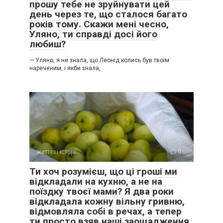
прошу тебе не зруйнувати цей
день через те, що сталося багато
років тому. Скажи мені чесно,
Уляно, ти справді досі його
любиш?
— Уляно, я не знала, що Леонід колись був твоїм
нареченим, і якби знала,
життєві історії
0
Ти хоч розумієш, що ці гроші ми
відкладали на кухню, а не на
поїздку твоєї мами? Я два роки
відкладала кожну вільну гривню,
відмовляла собі в речах, а тепер
ти просто взяв наші заощадження