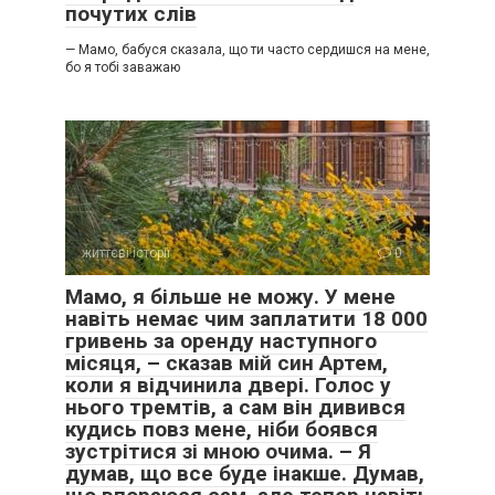
почутих слів
— Мамо, бабуся сказала, що ти часто сердишся на мене,
бо я тобі заважаю
життєві історії
0
Мамо, я більше не можу. У мене
навіть немає чим заплатити 18 000
гривень за оренду наступного
місяця, – сказав мій син Артем,
коли я відчинила двері. Голос у
нього тремтів, а сам він дивився
кудись повз мене, ніби боявся
зустрітися зі мною очима. – Я
думав, що все буде інакше. Думав,