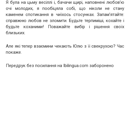
Я була на цьму весіллі і, бачачи щирі, наповнені любов’ю
очі молодих, я пообіцяла собі, що ніколи не стану
каменем спотикання в чиїхось стосунках. Запам’ятайте:
справжню любов не зломити. Будьте терпиміші, кохайте і
будьте коханими! Поважайте вибір і рішення своїх
близьких.
Але які тепер взаємини чекають Юлю з її свекрухою? Час
покаже.
Передрук без посилання на Ibilingua.com заборонено