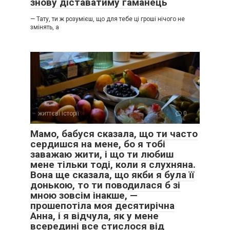
знову діставатиму гаманець
— Тату, ти ж розумієш, що для тебе ці гроші нічого не
змінять, а
життєві історії
0
Мамо, бабуся сказала, що ти часто
сердишся на мене, бо я тобі
заважаю жити, і що ти любиш
мене тільки тоді, коли я слухняна.
Вона ще сказала, що якби я була її
донькою, то ти поводилася б зі
мною зовсім інакше, —
прошепотіла моя десятирічна
Анна, і я відчула, як у мене
всередині все стислося від