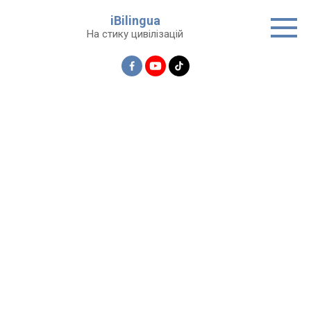
Перейти
iBilingua
до
На стику цивілізацій
вмісту