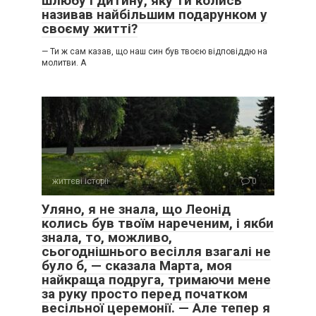
шлюбу і дитину, яку ти колись
називав найбільшим подарунком у
своєму житті?
— Ти ж сам казав, що наш син був твоєю відповіддю на
молитви. А
життєві історії
0
Уляно, я не знала, що Леонід
колись був твоїм нареченим, і якби
знала, то, можливо,
сьогоднішнього весілля взагалі не
було б, — сказала Марта, моя
найкраща подруга, тримаючи мене
за руку просто перед початком
весільної церемонії. — Але тепер я