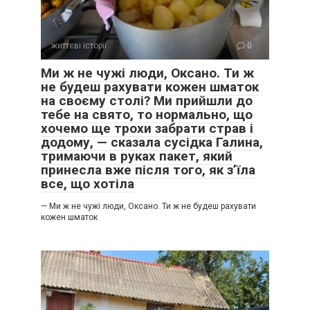
життєві історії
0
Ми ж не чужі люди, Оксано. Ти ж
не будеш рахувати кожен шматок
на своєму столі? Ми прийшли до
тебе на свято, то нормально, що
хочемо ще трохи забрати страв і
додому, — сказала сусідка Галина,
тримаючи в руках пакет, який
принесла вже після того, як з’їла
все, що хотіла
— Ми ж не чужі люди, Оксано. Ти ж не будеш рахувати
кожен шматок