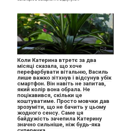
життєві історії
0
Коли Катерина втретє за два
місяці сказала, що хоче
перефарбувати вітальню, Василь
лише важко зітхнув і відсунув убік
смартфон. Він навіть не запитав,
який колір вона обрала. Не
поцікавився, скільки це
коштуватиме. Просто мовчки дав
зрозуміти, що не бачить у цьому
жодного сенсу. Саме ця
байдужість зачепила Катерину
значно сильніше, ніж будь-яка
суперечка