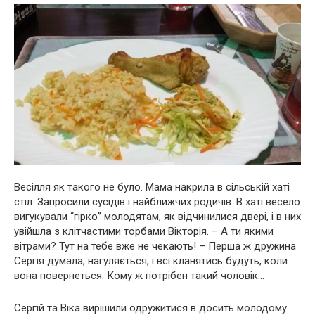
Весілля як такого не було. Мама накрила в сільській хаті
стіл. Запросили сусідів і найближчих родичів. В хаті весело
вигукували “гірко” молодятам, як відчинилися двері, і в них
увійшла з клітчастими торбами Вікторія. – А ти якими
вітрами? Тут на тебе вже не чекають! – Перша ж дружина
Сергія думала, нагуляється, і всі кланятись будуть, коли
вона повернеться. Кому ж потрібен такий чоловік…
Сергій та Віка вирішили одружитися в досить молодому