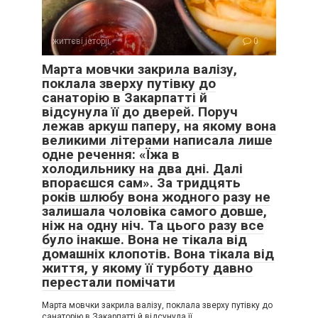
життєві історії
0
Марта мовчки закрила валізу,
поклала зверху путівку до
санаторію в Закарпатті й
відсунула її до дверей. Поруч
лежав аркуш паперу, на якому вона
великими літерами написала лише
одне речення: «Їжа в
холодильнику на два дні. Далі
впораєшся сам». За тридцять
років шлюбу вона жодного разу не
залишала чоловіка самого довше,
ніж на одну ніч. Та цього разу все
було інакше. Вона не тікала від
домашніх клопотів. Вона тікала від
життя, у якому її турботу давно
перестали помічати
Марта мовчки закрила валізу, поклала зверху путівку до
санаторію в Закарпатті й відсунула її