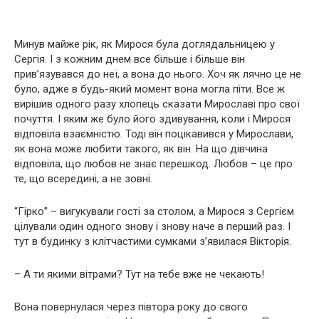
Минув майже рік, як Мирося була доглядальницею у
Сергія. І з кожним днем ​​все більше і більше він
прив’язувався до неї, а вона до нього. Хоч як лячно це не
було, адже в будь-який момент вона могла піти. Все ж
вирішив одного разу хлопець сказати Мирославі про свої
почуття. І яким же було його здивування, коли і Мирося
відповіла взаємністю. Тоді він поцікавився у Мирослави,
як вона може любити такого, як він. На що дівчина
відповіла, що любов не знає перешкод. Любов – це про
те, що всередині, а не зовні.
“Гірко” – вигукували гості за столом, а Мирося з Сергієм
цілували один одного знову і знову наче в перший раз. І
тут в будинку з клітчастими сумками з’явилася Вікторія.
– А ти якими вітрами? Тут на тебе вже не чекають!
Вона повернулася через півтора року до свого