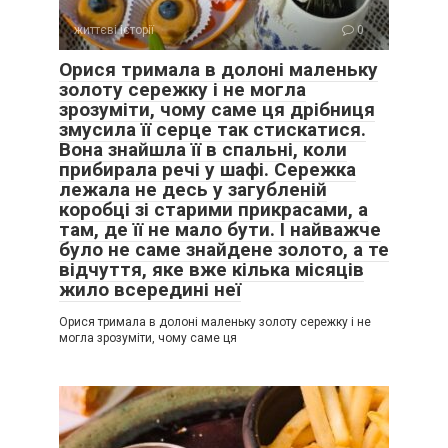
життєві історії
0
Орися тримала в долоні маленьку
золоту сережку і не могла
зрозуміти, чому саме ця дрібниця
змусила її серце так стискатися.
Вона знайшла її в спальні, коли
прибирала речі у шафі. Сережка
лежала не десь у загубленій
коробці зі старими прикрасами, а
там, де її не мало бути. І найважче
було не саме знайдене золото, а те
відчуття, яке вже кілька місяців
жило всередині неї
Орися тримала в долоні маленьку золоту сережку і не
могла зрозуміти, чому саме ця