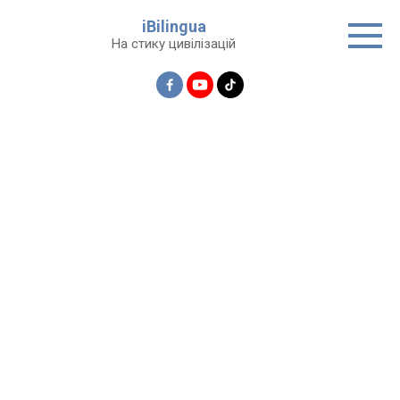
Перейти
iBilingua
до
На стику цивілізацій
вмісту