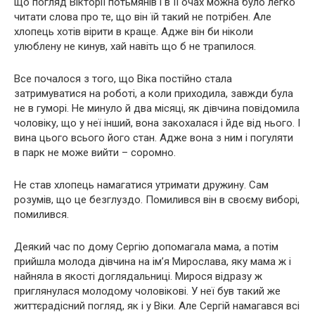
що погляд Вікторії потьмянів і в її очах можна було легко
читати слова про те, що він їй такий не потрібен. Але
хлопець хотів вірити в краще. Адже він би ніколи
улюблену не кинув, хай навіть що б не трапилося.
Все почалося з того, що Віка постійно стала
затримуватися на роботі, а коли приходила, завжди була
не в гуморі. Не минуло й два місяці, як дівчина повідомила
чоловіку, що у неї інший, вона закохалася і йде від нього. І
вина цього всього його стан. Адже вона з ним і погуляти
в парк не може вийти – соромно.
Не став хлопець намагатися утримати дружину. Сам
розумів, що це безглуздо. Помилився він в своєму виборі,
помилився.
Деякий час по дому Сергію допомагала мама, а потім
прийшла молода дівчина на ім’я Мирослава, яку мама ж і
найняла в якості доглядальниці. Мирося відразу ж
приглянулася молодому чоловікові. У неї був такий же
життєрадісний погляд, як і у Віки. Але Сергій намагався всі