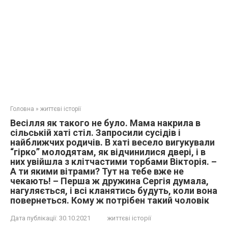
Головна
»
життєві історії
Весілля як такого не було. Мама накрила в
сільській хаті стіл. Запросили сусідів і
найближчих родичів. В хаті весело вигукували
“гірко” молодятам, як відчинилися двері, і в
них увійшла з клітчастими торбами Вікторія. –
А ти якими вітрами? Тут на тебе вже не
чекають! – Перша ж дружина Сергія думала,
нагуляється, і всі кланятись будуть, коли вона
повернеться. Кому ж потрібен такий чоловік
Дата публікації:
30.10.2021
життєві історії