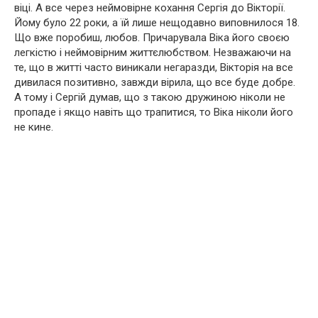
віці. А все через неймовірне кохання Сергія до Вікторії.
Йому було 22 роки, а їй лише нещодавно виповнилося 18.
Що вже поробиш, любов. Причарувала Віка його своєю
легкістю і неймовірним життєлюбством. Незважаючи на
те, що в житті часто виникали негаразди, Вікторія на все
дивилася позитивно, завжди вірила, що все буде добре.
А тому і Сергій думав, що з такою дружиною ніколи не
пропаде і якщо навіть що трапитися, то Віка ніколи його
не кине.