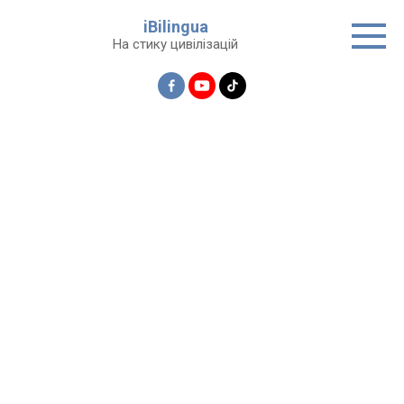
Перейти
iBilingua
до
На стику цивілізацій
вмісту