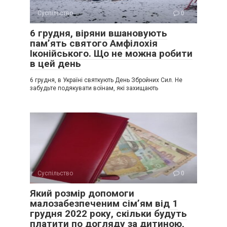
Суспільство
0
6 грудня, віряни вшановують
пам’ять святого Амфілохія
Іконійського. Що не можна робити
в цей день
6 грудня, в Україні святкують День Збройних Сил. Не
забудьте подякувати воїнам, які захищають
Суспільство
0
Який розмір допомоги
малозабезпеченим сім’ям від 1
грудня 2022 року, скільки будуть
платити по догляду за дитиною,