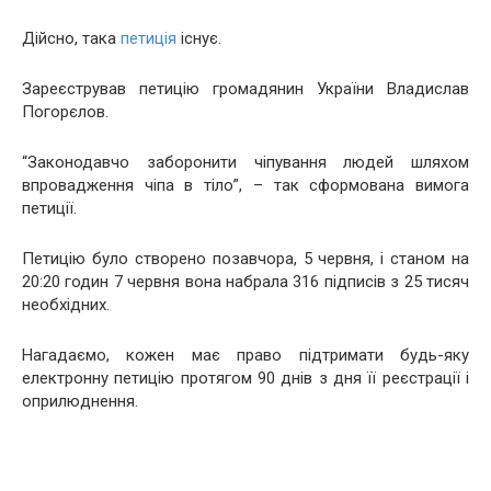
Дійсно, така
петиція
існує.
Зареєстрував петицію громадянин України Владислав
Погорєлов.
“Законодавчо заборонити чіпування людей шляхом
впровадження чіпа в тіло”, – так сформована вимога
петиції.
Петицію було створено позавчора, 5 червня, і станом на
20:20 годин 7 червня вона набрала 316 підписів з 25 тисяч
необхідних.
Нагадаємо, кожен має право підтримати будь-яку
електронну петицію протягом 90 днів з дня її реєстрації і
оприлюднення.