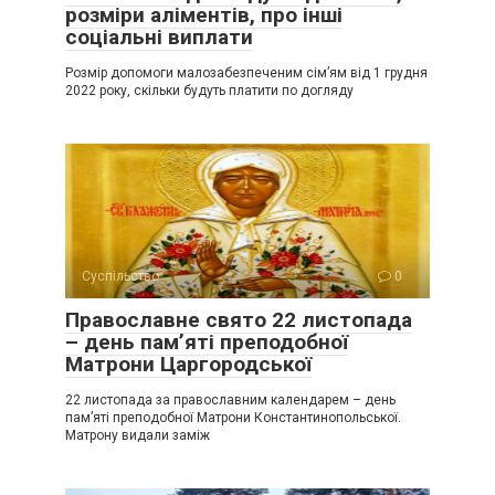
розміри аліментів, про інші
соціальні виплати
Розмір допомоги малозабезпеченим сім’ям від 1 грудня
2022 року, скільки будуть платити по догляду
Суспільство
0
Православне свято 22 листопада
– день пам’яті преподобної
Матрони Царгородської
22 листопада за православним календарем – день
пам’яті преподобної Матрони Константинопольської.
Матрону видали заміж