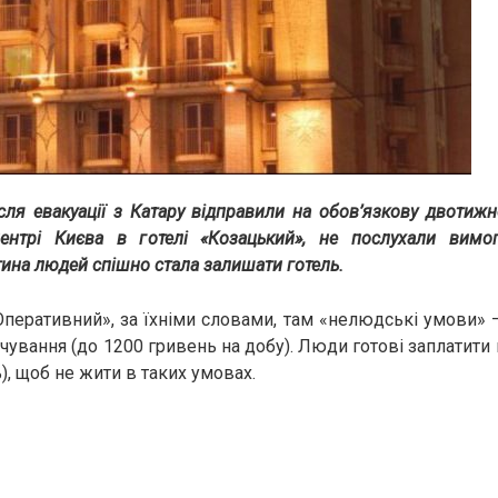
ісля евакуації з Катару відправили на обов’язкову двотиж
ентрі Києва в готелі «Козацький», не послухали вимо
ина людей спішно стала залишати готель.
перативний», за їхніми словами, там «нелюдські умови» 
чування (до 1200 гривень на добу). Люди готові заплатити 
), щоб не жити в таких умовах.