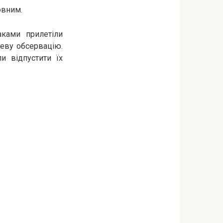
овним.
аками прилетіли
неву обсервацію.
и відпустити їх