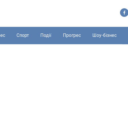
нес
Спорт
Події
Прогрес
Шоу-бізнес