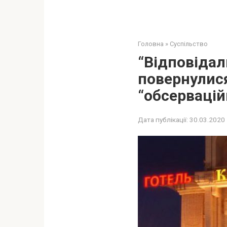
Головна
»
Суспільство
“Відповідал
повернулися
“обсервацій
Дата публікації:
30.03.2020