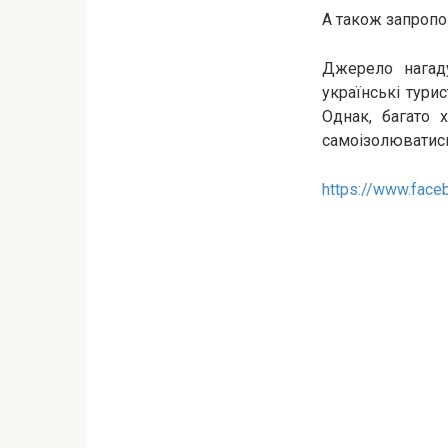
А також запропо
Джерело нагаду
українські тури
Однак, багато 
самоізолюватис
https://www.fac