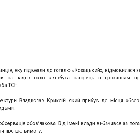
аїнців, яку підвезли до готелю «Козацький», відмовилася з
ли на заднє скло автобуса папірець з проханням пр
жба ТСН.
руктури Владислав Криклій, який прибув до місця обсер
юдьми.
обсервація обов’язкова. Від імені влади вибачився за пог
али про цю вимогу.