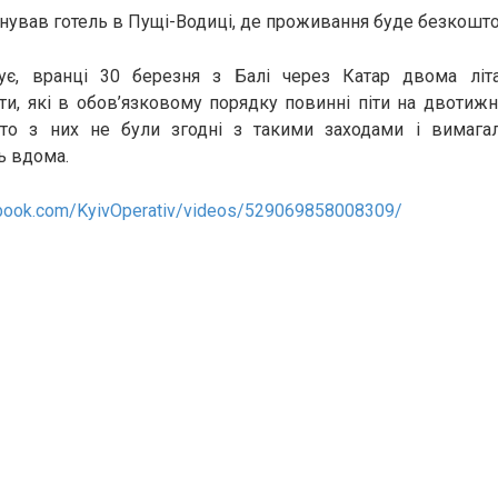
нував готель в Пущі-Водиці, де проживання буде безкошт
є, вранці 30 березня з Балі через Катар двома літ
сти, які в обов’язковому порядку повинні піти на двотиж
хто з них не були згодні з такими заходами і вимагал
ь вдома.
ebook.com/KyivOperativ/videos/529069858008309/