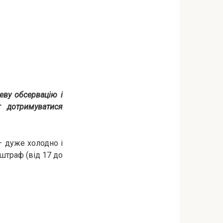
неву обсервацію і
г дотримуватися
– дуже холодно і
штраф (від 17 до