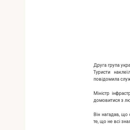
Друга група укр
Туристи наклеї
повідомила слу
Міністр інфраст
домовитися з л
Він нагадав, що 
те, що не всі зн