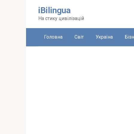
Перейти
iBilingua
до
вмісту
На стику цивілізацій
Головна
Світ
Україна
Біз