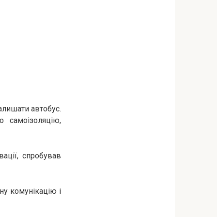
алишати автобус.
о самоізоляцію,
вації, спробував
ану комунікацію і