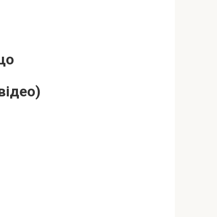
що
відео)