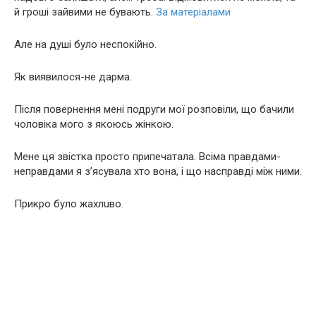
й гроші зайвими не бувають.
За матеріалами
Але на душі було неспокійно.
Як виявилося-не дарма.
Після повернення мені подруги мої розповіли, що бачили
чоловіка мого з якоюсь жінкою.
Мене ця звістка просто припечатала. Всіма правдами-
неправдами я з’ясувала хто вона, і що насправді між ними.
Прикро було жaхлuво.