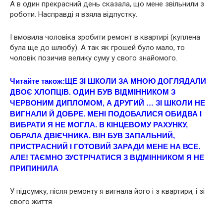
А в один прекрасний день сказала, що мене звільнили з
роботи. Насправді я взяла відпустку.
І вмовила чоловіка зробити ремонт в квартирі (куплена
була ще до шлюбу). А так як грошей було мало, то
чоловік позичив велику суму у свого знайомого.
Читайте також:
ЩЕ ЗІ ШКОЛИ ЗА МНОЮ ДОГЛЯДАЛИ
ДВОЄ ХЛОПЦІВ. ОДИН БУВ ВІДМІННИКОМ З
ЧЕРВОНИМ ДИПЛОМОМ, А ДРУГИЙ … ЗІ ШКОЛИ НЕ
ВИГНАЛИ Й ДОБРЕ. МЕНІ ПОДОБАЛИСЯ ОБИДВА І
ВИБРАТИ Я НЕ МОГЛА. В КІНЦЕВОМУ РАХУНКУ,
ОБРАЛА ДВІЄЧНИКА. ВІН БУВ ЗАПАЛЬНИЙ,
ПPИCТРACНИЙ І ГОТОВИЙ ЗАРАДИ МЕНЕ НА ВСЕ.
АЛЕ! ТАЄМНО ЗУСТРІЧАТИСЯ З ВІДМІННИКОМ Я НЕ
ПРИПИНИЛА
У підсумку, після ремонту я вигнала його і з квартири, і зі
свого життя.