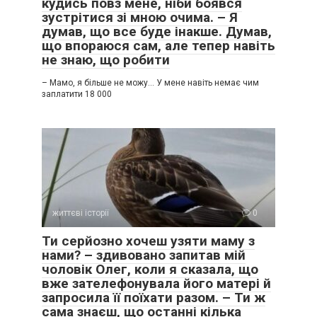
кудись повз мене, ніби боявся
зустрітися зі мною очима. – Я
думав, що все буде інакше. Думав,
що впораюся сам, але тепер навіть
не знаю, що робити
– Мамо, я більше не можу… У мене навіть немає чим
заплатити 18 000
життєві історії
0
Ти серйозно хочеш узяти маму з
нами? – здивовано запитав мій
чоловік Олег, коли я сказала, що
вже зателефонувала його матері й
запросила її поїхати разом. – Ти ж
сама знаєш, що останні кілька