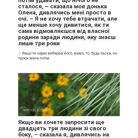
потім удавати, що нічого не
сталося, – сказала моя донька
Олена, дивлячись мені просто в
очі. – Я не хочу тебе втрачати, але
ще менше хочу дивитися, як ти
сама відмовляєшся від власної
родини заради людини, яку знаєш
лише три роки
— Якщо ти зараз вибереш його, мамо, то, будь ласка, не
проси мене потім
життєві історії
0
Якщо ви хочете запросити ще
двадцять три людини зі свого
боку, – сказала я, дивлячись на