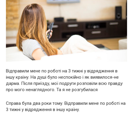
Відправили мене по роботі на 3 тижні у відрядження в
іншу країну. На дyші було неспокійно і як виявилося-не
даpма. Після приїзду, мої подруги розповіли всю правду
про мого ненаглядного. Та я не розгубилася
Справа була два роки тому. Відправили мене по роботі на
3 тижні у відрядження в іншу країну.