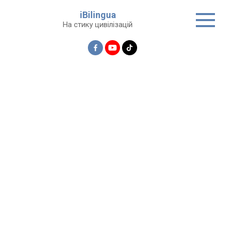
Перейти
iBilingua
до
На стику цивілізацій
вмісту