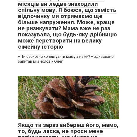
місяців ви ледве знаходили
спільну мову. Я боюся, що замість
відпочинку ми отримаємо ще
більше напруження. Може, краще
не ризикувати? Мама вже не раз
показувала, що будь-яку дрібницю
може перетворити на велику
сімейну історію
– Ти серйозно хочеш узяти маму з нами? – здивовано
запитав мій чоловік Олег,
життєві історії
0
Якщо ти зараз вибереш його, мамо,
то, будь ласка, не проси мене