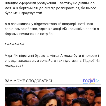
Швидко оформили розлучення. Квартиру не ділили, бо
моя. А з боргами він до сих пір розбирається, бо нічого
було мені зрaджyвати!
А я залишилася у відремонтованій квартирі і потішила
свою самолюбство, адже коханці мій колишній чоловік з
боргами виявився не потрібен.
************
Мда. Які підступні бувають жінки. А може бути її чоловік і
справді закохався, а вона його так підставила. Пiдло? Чи
мoлoдець?