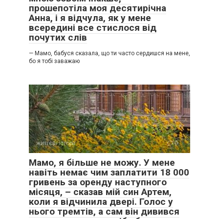
прошепотіла моя десятирічна
Анна, і я відчула, як у мене
всередині все стислося від
почутих слів
— Мамо, бабуся сказала, що ти часто сердишся на мене,
бо я тобі заважаю
життєві історії
0
Мамо, я більше не можу. У мене
навіть немає чим заплатити 18 000
гривень за оренду наступного
місяця, – сказав мій син Артем,
коли я відчинила двері. Голос у
нього тремтів, а сам він дивився