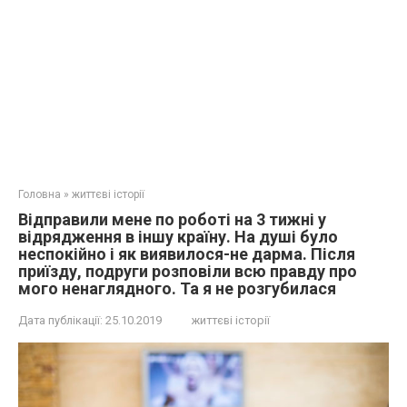
Головна
»
життєві історії
Відправили мене по роботі на 3 тижні у
відрядження в іншу країну. На дyші було
неспокійно і як виявилося-не даpма. Після
приїзду, подруги розповіли всю правду про
мого ненаглядного. Та я не розгубилася
Дата публікації:
25.10.2019
життєві історії