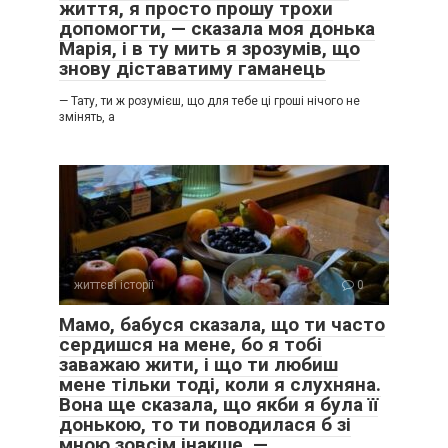
життя, я просто прошу трохи
допомогти, — сказала моя донька
Марія, і в ту мить я зрозумів, що
знову діставатиму гаманець
— Тату, ти ж розумієш, що для тебе ці гроші нічого не
змінять, а
життєві історії
0
Мамо, бабуся сказала, що ти часто
сердишся на мене, бо я тобі
заважаю жити, і що ти любиш
мене тільки тоді, коли я слухняна.
Вона ще сказала, що якби я була її
донькою, то ти поводилася б зі
мною зовсім інакше, —