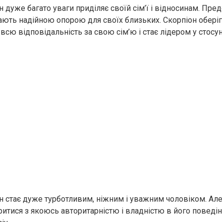
 дуже багато уваги приділяє своїй сім’ї і відносинам. Пре
тають надійною опорою для своїх близьких. Скорпіон оберіг
 всю відповідальність за свою сім’ю і стає лідером у стосун
н стає дуже турботливим, ніжним і уважним чоловіком. Але
итися з якоюсь авторитарністю і владністю в його поведінц