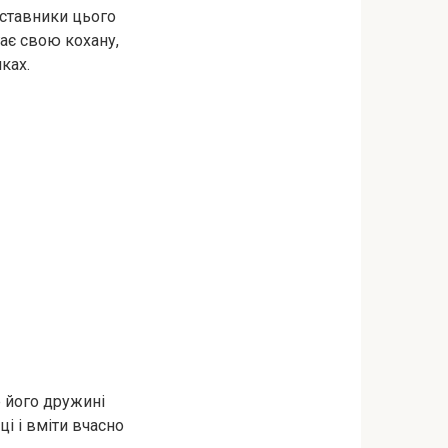
дставники цього
ає свою кохану,
ках.
 його дружині
і і вміти вчасно