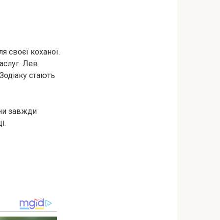
я своєї коханої.
аслуг. Лев
 Зодіаку стають
ини завжди
і.