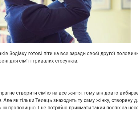
ків Зодіаку готові піти на все заради своєї другої половин
рені для сім’ї і тривалих стосунків:
прагне створити сім’ю на все життя, тому він довго вибира
 Але як тільки Телець знаходить ту саму жінку, створену дл
 їй пропозицію. І не потрібно приймати такий поспіх за нес