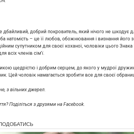
іч.
е дбайливий, добрий покровитель, який нічого не шкодує дл
ба натомість – це її любов, обожнювання і визнання його з
ійним супутником для своєї коханої, чоловіки цього Знака
я всіх членів сім’ї.
икою щедрістю і добрим серцем, до якого у мудрої друж
ик. Цей чоловік намагається зробити все для своєї обраниц
е, з вільних джерел.
тя? Поділіться з друзями на Facebook.