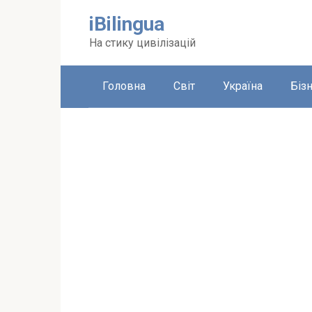
Перейти
iBilingua
до
вмісту
На стику цивілізацій
Головна
Світ
Україна
Біз