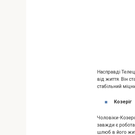
Насправді Телец
від життя. Він с
стабільний міцн
Козеріг
Чоловіки-Козеро
завжди є робота 
шлюб в його жит