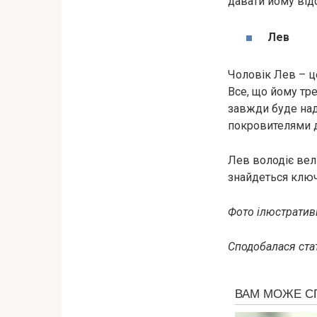
давати йому відс
Лев
Чоловік Лев – ц
Все, що йому тре
завжди буде над
покровителями дл
Лев володіє вел
знайдеться ключ
Фото ілюстративн
Сподобалася стат