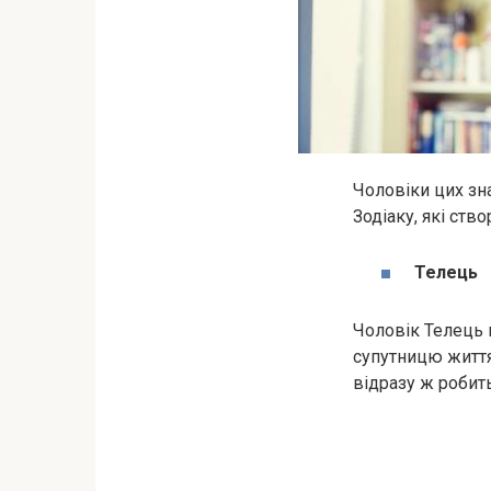
Чоловіки цих зна
Зодіаку, які ство
Телець
Чоловік Телець 
супутницю життя.
відразу ж робить