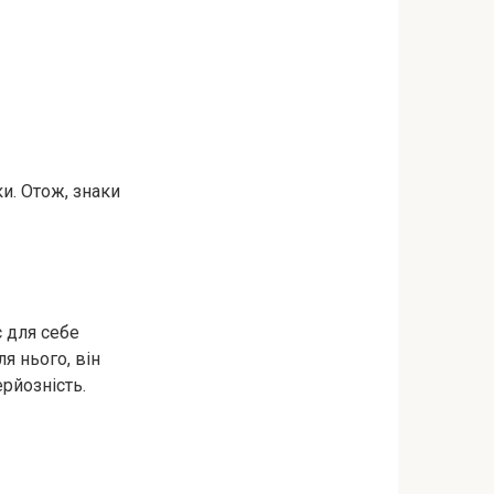
ки. Отож, знаки
є для себе
я нього, він
ерйозність.