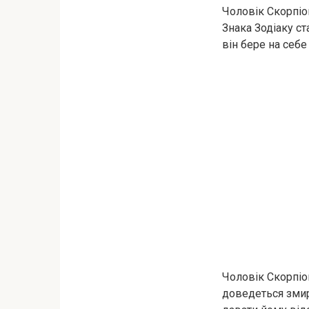
Чоловік Скорпіон
Знака Зодіаку с
він бере на себе
Чоловік Скорпіо
доведеться змир