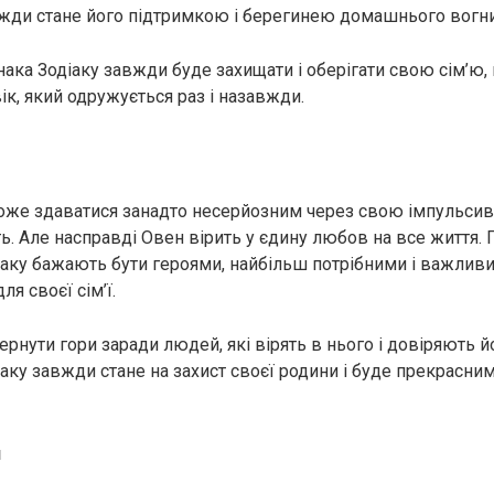
вжди стане його підтримкою і берегинею домашнього вогн
нака Зодіаку завжди буде захищати і оберігати свою сім’ю,
ік, який одружується раз і назавжди.
же здаватися занадто несерйозним через свою імпульсивн
ь. Але насправді Овен вірить у єдину любов на все життя.
іаку бажають бути героями, найбільш потрібними і важлив
я своєї сім’ї.
рнути гори заради людей, які вірять в нього і довіряють й
іаку завжди стане на захист своєї родини і буде прекрасни
н