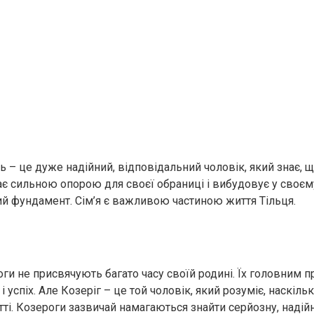
ь – це дуже надійний, відповідальний чоловік, який знає, 
тає сильною опорою для своєї обраниці і вибудовує у своєм
ий фундамент. Сім’я є важливою частиною життя Тільця.
ги не присвячують багато часу своїй родині. Їх головним п
і успіх. Але Козеріг – це той чоловік, який розуміє, наскіл
ті. Козероги зазвичай намагаються знайти серйозну, надій