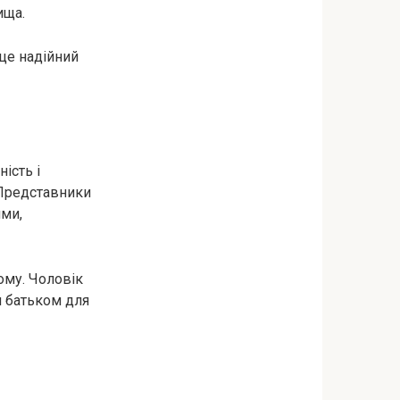
ища.
 це надійний
ість і
 Представники
ими,
ому. Чоловік
м батьком для