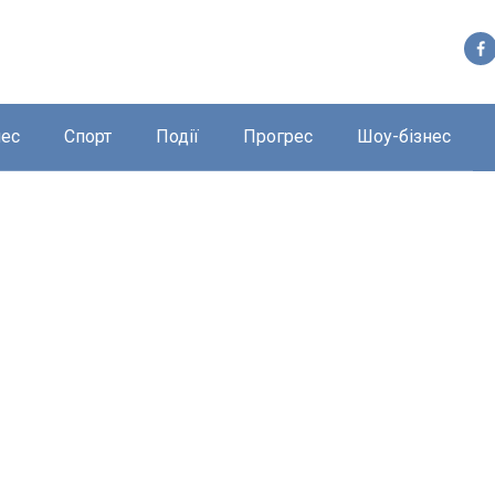
нес
Спорт
Події
Прогрес
Шоу-бізнес