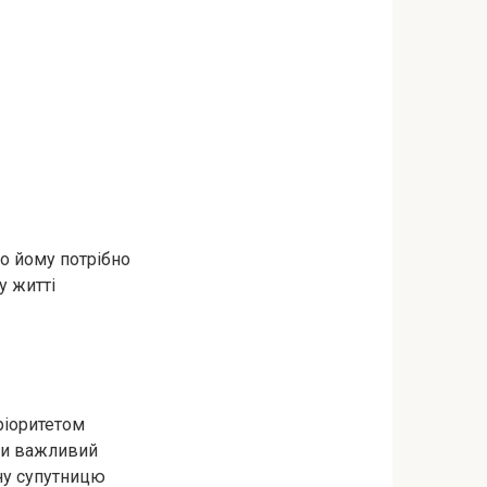
що йому потрібно
у житті
ріоритетом
ьки важливий
ну супутницю