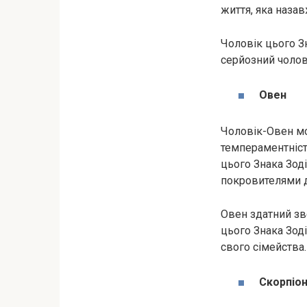
життя, яка наза
Чоловік цього З
серйозний чолов
Овен
Чоловік-Овен мо
темпераментніст
цього Знака Зод
покровителями дл
Овен здатний зве
цього Знака Зод
свого сімейства.
Скорпіо