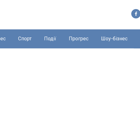
нес
Спорт
Події
Прогрес
Шоу-бізнес