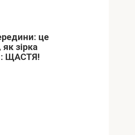
ередини: це
 як зірка
я: ЩАСТЯ!