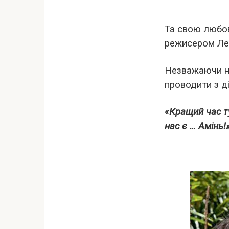
Та свою любов 
режисером Лео
Незважаючи на
проводити з д
«Кращий час ту
нас є … Амінь!