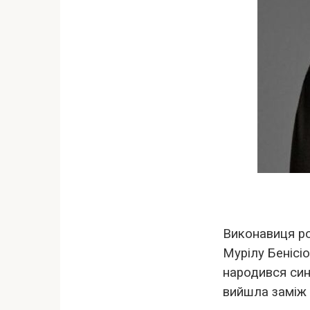
Виконавиця ро
Мурілу Бенісіо
народився син
вийшла заміж 