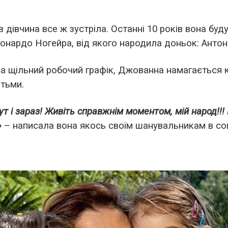
дівчина все ж зустріла. Останні 10 років вона буд
нардо Ногейра, від якого народила доньок: Антоні
 щільний робочий графік, Джованна намагається 
ітьми.
т і зараз! Живіть справжнім моментом, мій народ!!! 
»
– написала вона якось своїм шанувальникам в со