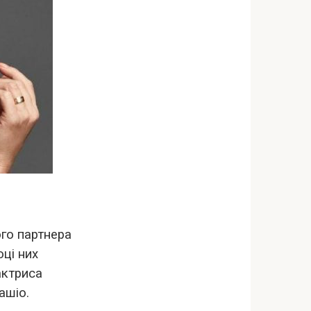
го партнера
оці них
актриса
ашіо.