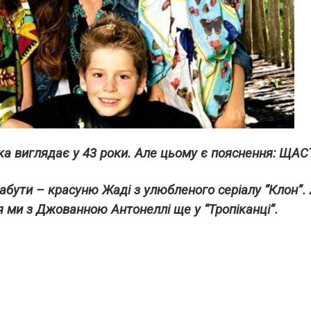
рка виглядає у 43 роки. Але цьому є пояснення: ЩАС
абути – красуню Жаді з улюбленого серіалу “Клон”.
 ми з Джованною Антонеллі ще у “Тропіканці”.