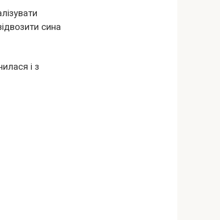
алізувати
відвозити сина
чилася і з