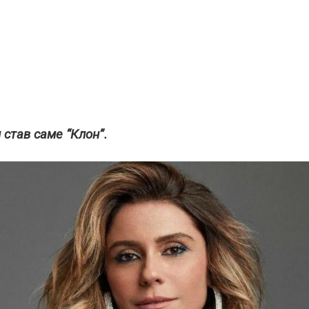
 став саме “Клон”.