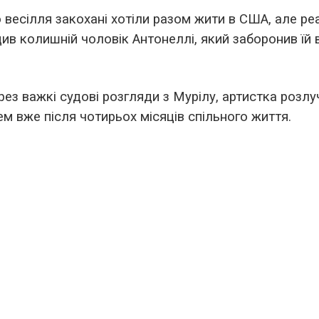
 весілля закохані хотіли разом жити в США, але ре
див колишній чоловік Антонеллі, який заборонив їй 
рез важкі судові розгляди з Мурілу, артистка розлу
м вже після чотирьох місяців спільного життя.