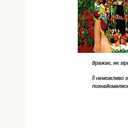
Вражає, як зі
Її неможливо з
познайомилися