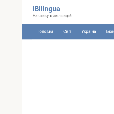
Перейти
iBilingua
до
вмісту
На стику цивілізацій
Головна
Світ
Україна
Біз