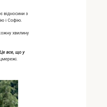
ує відносини з
ю і Софію.
кожну хвилину
Це все, що у
цмережі.