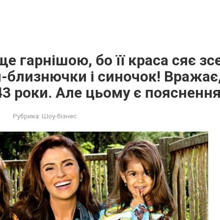
ще гарнішою, бо її краса сяє зс
-близнючки і синочок! Вражає,
43 роки. Але цьому є поясненн
Рубрика:
Шоу-бізнес