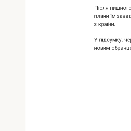
Після пишного
плани їм зава
з країни.
У підсумку, че
новим обранце