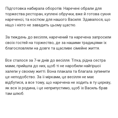
Підготовка набирала оборотів. Наречені обрали для
торжества ресторан, куплені обручки, вже й готова сукня
нареченої, та костюм для нашого Василя. Здавалося, що
ніщо і ніхто не завадить цьому щастю.
За тиждень до весілля, наречений та наречена запросили
своїх гостей на торжество, де за нашими традиціями їх
благословляли на довге та щасливе сімейне життя.
Все сталося за 7-м днів до весілля. Тітка, рідна сестра
мами, прийшла до них, щоб ті не наробили найгіршої
халепи у своєму житті. Вона плакала та благала зупинити
це неподобство. За її мірками, це весілля не має
відбутися, а все тому, що наречена не ходить в ту церкву,
як вся їх родина, і це неприпустимо, щоб їх Василь брав
там шлюб.