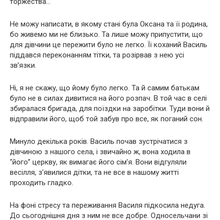
торжества…
Не можу написати, в якому стані була Оксана та її родина,
бо живемо ми не близько. Та лише можу припустити, що
для дівчини це пережити було не легко. Її коханий Василь
піддався переконанням тітки, та розірвав з нею усі
зв’язки.
Ні, я не скажу, що йому було легко. Та й самим батькам
було не в силах дивитися на його розпач. В той час в селі
збиралася бригада, для поїздки на заробітки. Туди вони й
відправили його, щоб той забув про все, як поганий сон.
Минуло декілька років. Василь почав зустрічатися з
дівчиною з нашого села, і звичайно ж, вона ходила в
“його” церкву, як вимагає його сім’я. Вони відгуляли
весілля, з’явилися дітки, та не все в нашому житті
проходить гладко.
На фоні стресу та переживання Василя підкосила недуга.
До сьогоднішня дня з ним не все добре. Односельчани зі