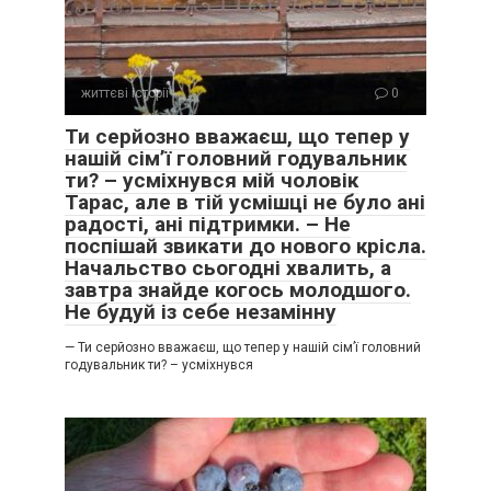
життєві історії
0
Ти серйозно вважаєш, що тепер у
нашій сім’ї головний годувальник
ти? – усміхнувся мій чоловік
Тарас, але в тій усмішці не було ані
радості, ані підтримки. – Не
поспішай звикати до нового крісла.
Начальство сьогодні хвалить, а
завтра знайде когось молодшого.
Не будуй із себе незамінну
— Ти серйозно вважаєш, що тепер у нашій сім’ї головний
годувальник ти? – усміхнувся