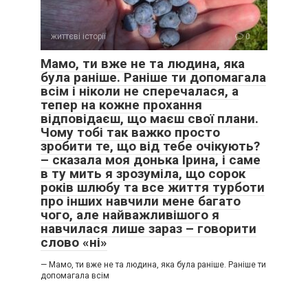
життєві історії
0
Мамо, ти вже не та людина, яка
була раніше. Раніше ти допомагала
всім і ніколи не сперечалася, а
тепер на кожне прохання
відповідаєш, що маєш свої плани.
Чому тобі так важко просто
зробити те, що від тебе очікують?
– сказала моя донька Ірина, і саме
в ту мить я зрозуміла, що сорок
років шлюбу та все життя турботи
про інших навчили мене багато
чого, але найважливішого я
навчилася лише зараз – говорити
слово «ні»
— Мамо, ти вже не та людина, яка була раніше. Раніше ти
допомагала всім