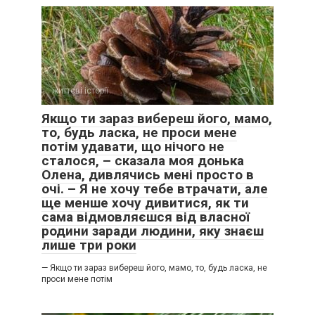
життєві історії
0
Якщо ти зараз вибереш його, мамо,
то, будь ласка, не проси мене
потім удавати, що нічого не
сталося, – сказала моя донька
Олена, дивлячись мені просто в
очі. – Я не хочу тебе втрачати, але
ще менше хочу дивитися, як ти
сама відмовляєшся від власної
родини заради людини, яку знаєш
лише три роки
— Якщо ти зараз вибереш його, мамо, то, будь ласка, не
проси мене потім