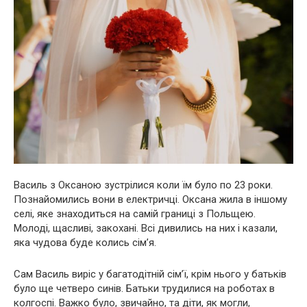
Василь з Оксаною зустрілися коли їм було по 23 роки.
Познайомились вони в електричці. Оксана жила в іншому
селі, яке знаходиться на самій границі з Польщею.
Молоді, щасливі, закохані. Всі дивились на них і казали,
яка чудова буде колись сім’я.
Сам Василь виріс у багатодітній сім’ї, крім нього у батьків
було ще четверо синів. Батьки трудилися на роботах в
колгоспі. Важко було, звичайно, та діти, як могли,