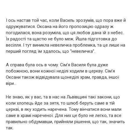
І ось настав той час, коли Василь зрозумів, що пора вже й
одружуватися. Оксана на його пропозицію одразу ж
погодилася, вона розуміла, що ця любов дана їй з небес.
Їх радості та щастю не було меж. Йшла підготовка до
весілля. І тут виникла невеличка проблемка, та це лише на
перший погляд їм здалось, що “невеличка”.
А справа була ось в чому. Сім’я Василя була дуже
побожною, вони кожної неділі ходили в церкву. Сім’я
Оксани також відвідувала щонеділі храм, правда, іншої
віри…
Не знаю, як у вас, та в нас на Львівщині такі закони, що
коли хлопець йде за зятя, то шлюб беруть саме в тій
церкві, в яку ходить наречена. Тому вінчатися вони мали
саме в храмі нареченої. Для них це було не легко, та все
правильно обдумавши, прийняли рішення, що так, значить
так.