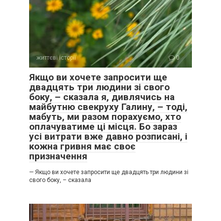
життєві історії
0
Якщо ви хочете запросити ще
двадцять три людини зі свого
боку, – сказала я, дивлячись на
майбутню свекруху Галину, – тоді,
мабуть, ми разом порахуємо, хто
оплачуватиме ці місця. Бо зараз
усі витрати вже давно розписані, і
кожна гривня має своє
призначення
— Якщо ви хочете запросити ще двадцять три людини зі
свого боку, – сказала