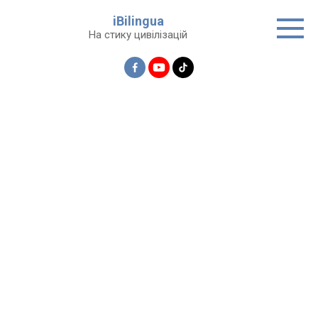
Перейти
iBilingua
до
На стику цивілізацій
вмісту