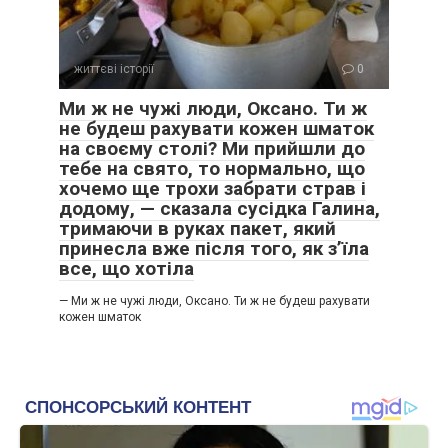
життєві історії
0
Ми ж не чужі люди, Оксано. Ти ж
не будеш рахувати кожен шматок
на своєму столі? Ми прийшли до
тебе на свято, то нормально, що
хочемо ще трохи забрати страв і
додому, — сказала сусідка Галина,
тримаючи в руках пакет, який
принесла вже після того, як з’їла
все, що хотіла
— Ми ж не чужі люди, Оксано. Ти ж не будеш рахувати
кожен шматок