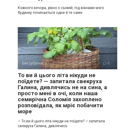
Кожного вечора, рівно о сьомій, під вікнами мого
будинку починається одне й те саме.
Без рубрики
0
То ви й цього літа нікуди не
поїдете? — запитала свекруха
Галина, дивлячись не на сина, а
просто мені в очі, коли наша
семирічна Соломія захоплено
розповідала, як мріє побачити
море
— То ви й цього літа нікуди не поїдете? — запитала
свекруха Галина, дивлячись