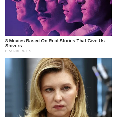
вкладати душу в усе, що робиш для близьких, бо тільки
так можна побудувати справжній дім. Наша кухня стала
місцем сили, де ми збираємося вечорами, п’ємо компот і
згадуємо, як починався цей шлях.
Олег часто жартує, що треба було раніше відкрити цей
“бізнес”, але ми обидва розуміємо, що справа не в бізнесі,
а в тому, на що здатна людина заради тих, кого любить.
Ганна Степанівна тільки посміхається у відповідь і каже,
що головне — це мир у хаті і здоров’я в дітей, а все інше
додасться. Вона і зараз, попри вік, не може сидіти без
діла, завжди щось вигадує, щось готує, наче намагається
наздогнати час.