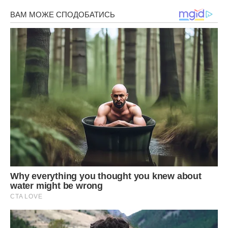
курс дороговартісних препаратів, ми з чоловіком сиділи
на кухні і рахували останні копійки, не знаючи, де взяти
ще кілька тисяч. Олег закрив обличчя руками, я просто
дивилася в одну точку, відчуваючи повне безсилля перед
цією ситуацією. І тут у кімнату зайшла свекруха, вона була
вдягнена у свою кращу хустку, ту, що вдягала лише до
церкви.