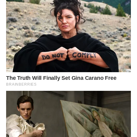
Вона підійшла до столу і мовчки поклала перед нами ту
саму потерту хустинку, в якій я бачила гроші на ринку.
Коли вона її розгорнула, ми побачили товсту пачку купюр,
акуратно складених і перев’язаних ниткою. Там було
значно більше, ніж ми розраховували знайти, і на мить у
кімнаті запала така тиша, що було чути цокання старого
годинника на стіні.
— Оце візьміть, тут на ліки Софійці вистачить, і ще трохи
лишиться на фрукти, — спокійно сказала вона, наче це
була звичайна річ.