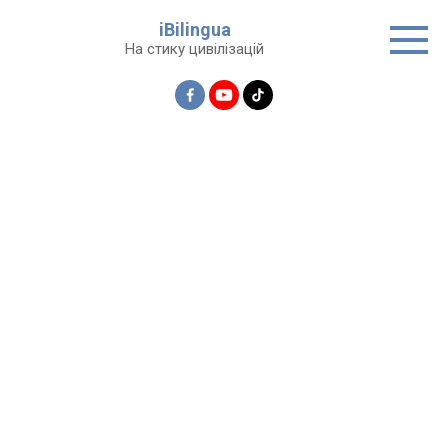
Перейти
iBilingua
до
На стику цивілізацій
вмісту