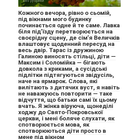
Без рубрики
0
Кожного вечора, рівно о сьомій,
під вікнами мого будинку
починається одне й те саме. Лавка
біля під’їзду перетворюється на
своєрідну сцену, де сім’я Величків
влаштовує щоденний пересуд на
весь двір. Тарас із дружиною
Галиною виносять стільці, діти —
Максим і Соломійка — бігають
довкола з криками, а сусідські
підлітки підтягуються звідусіль,
наче на ярмарок. Слова, які
вилітають з дитячих вуст, я навіть
не наважуюсь повторити — таке
відчуття, що батьки самі їх цьому
вчать. Я жінка віруюча, щонеділі
ходжу до Свято-Покровської
церкви, і мені боляче слухати, як
спотворюється мова, як
спотворюються діти просто в
мене під вікном