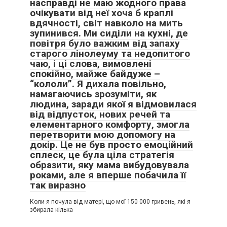
насправді не маю жодного права
очікувати від неї хоча б краплі
вдячності, світ навколо на мить
зупинився. Ми сиділи на кухні, де
повітря було важким від запаху
старого лінолеуму та недопитого
чаю, і ці слова, вимовлені
спокійно, майже байдуже –
“кололи”. Я дихала повільно,
намагаючись зрозуміти, як
людина, заради якої я відмовилася
від відпусток, нових речей та
елементарного комфорту, змогла
перетворити мою допомогу на
докір. Це не був просто емоційний
сплеск, це була ціла стратегія
образити, яку мама вибудовувала
роками, але я вперше побачила її
так виразно
Коли я почула від матері, що мої 150 000 гривень, які я
збирала кілька