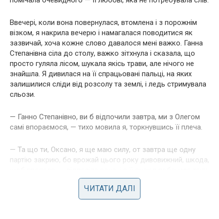
помічала очевидного — її любові, яка не потребувала слів.
Ввечері, коли вона повернулася, втомлена і з порожнім
візком, я накрила вечерю і намагалася поводитися як
зазвичай, хоча кожне слово давалося мені важко. Ганна
Степанівна сіла до столу, важко зітхнула і сказала, що
просто гуляла лісом, шукала якісь трави, але нічого не
знайшла. Я дивилася на її спрацьовані пальці, на яких
залишилися сліди від розсолу та землі, і ледь стримувала
сльози.
— Ганно Степанівно, ви б відпочили завтра, ми з Олегом
самі впораємося, — тихо мовила я, торкнувшись її плеча.
— Та що ти, Оксано, я ще маю силу, от завтра ще одну
партію закрию, бо врожай цього року дивовижний, шкода,
щоб пропало, — відповіла вона, і в її очах я побачила таку
рішучість, що зрозуміла — вона не зупиниться, доки не
ЧИТАТИ ДАЛІ
досягне свого.
Через тиждень, коли Софійці треба було купувати новий