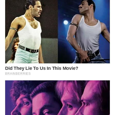
Ганна Степанівна стала для мене ближчою за рідну матір,
ми ділимося з нею всіма секретами, і вона завжди
знаходить правильне слово. Її мудрість та терпіння стали
для нас опорою в найтемніші часи, і я дякую долі, що
вона є в нашому житті. Хвороба доньки відступила, але
пам’ять про ті огірки та ту хустинку залишиться з нами
назавжди як символ незламної родинної сили.
Іноді я думаю, скільки ще таких бабусь стоять на наших
ринках, продаючи те, що виростили власноруч, аби
допомогти своїм дітям та онукам. Ми проходимо повз
них, часто навіть не дивлячись, а за кожною такою
жінкою стоїть своя історія, своя боротьба і своє велике
серце. Варто частіше зупинятися і просто запитувати, як у
них справи, бо іноді проста покупка може змінити чиєсь
життя.
Тепер, коли я сама готую заготовки на зиму, я згадую
кожен рух свекрухи, кожну пораду, яку вона мені давала
біля плити. Вона навчила мене не просто готувати, а