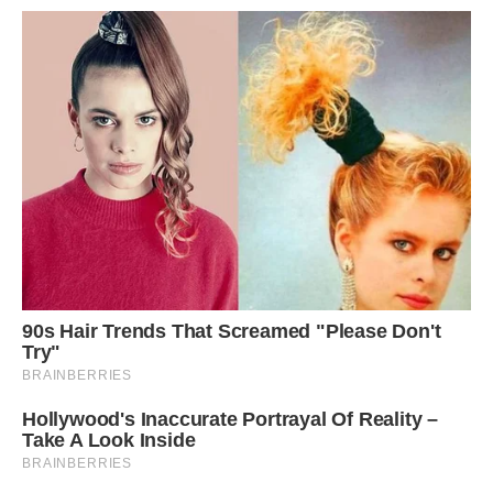
кожен рецепт, передаючи ці знання мені, наче найбільший
скарб у світі. І я обіцяю собі, що колись так само буду
передавати це своїй доньці, розповідаючи історію про те,
як огірки допомогли нам вистояти.
Наше життя складається з таких дрібниць, які насправді є
фундаментом усього, і важливо не пропустити ці моменти
за щоденною метушнею. Я вдячна за кожну хвилину,
проведену поруч із цією неймовірною жінкою, яка стала
моїм ангелом-охоронцем у людській подобі. Її приклад
надихає мене бути кращою версією себе, бути
терплячішою та уважнішою до тих, хто поруч.
Сьогодні ввечері ми знову сядемо всі разом за стіл, і на
ньому обов’язково буде тарілка з тими самими огірками,
які стали символом нашої перемоги. Ми будемо сміятися,
обговорювати плани на завтра і просто радіти тому, що
ми є одне в одного, попри всі труднощі. Життя
продовжується, і воно прекрасне саме в таких простих і
щирих моментах, які дарує нам доля.