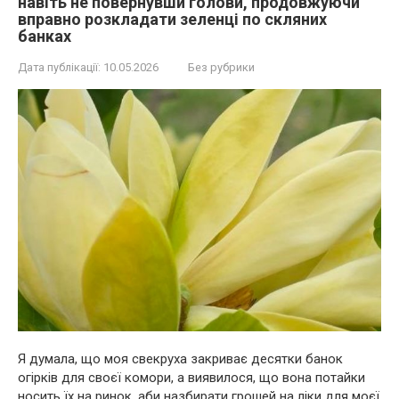
навіть не повернувши голови, продовжуючи
вправно розкладати зеленці по скляних
банках
Дата публікації:
10.05.2026
Без рубрики
Я думала, що моя свекруха закриває десятки банок
огірків для своєї комори, а виявилося, що вона потайки
носить їх на ринок, аби назбирати грошей на ліки для моєї