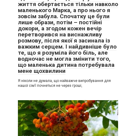
життя обертається тільки навколо
А як би ви вчинили на моєму місці, якби дізналися про
маленького Марка, а про нього я
таку таємницю своєї близької людини? Чи вистачило б
зовсім забула. Спочатку це були
вам мудрості не втручатися завчасно і дозволити людині
лише образи, потім – постійні
зберегти свою гідність?
докори, а згодом кожен вечір
перетворився на виснажливу
розмову, після якої я засинала із
Усі імена на прохання автора змінені. Фото ілюстративне.
важким серцем. І найдивніше було
те, що я розуміла його біль, але
водночас не могла змінити того,
що маленька дитина потребувала
мене щохвилини
Я ніколи не думала, що найважче випробування для
нашої сім’ї почнеться не через гроші,