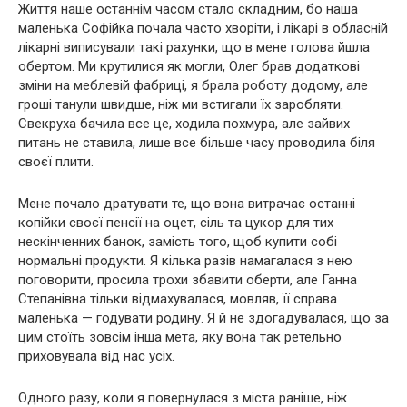
Життя наше останнім часом стало складним, бо наша
маленька Софійка почала часто хворіти, і лікарі в обласній
лікарні виписували такі рахунки, що в мене голова йшла
обертом. Ми крутилися як могли, Олег брав додаткові
зміни на меблевій фабриці, я брала роботу додому, але
гроші танули швидше, ніж ми встигали їх заробляти.
Свекруха бачила все це, ходила похмура, але зайвих
питань не ставила, лише все більше часу проводила біля
своєї плити.
Мене почало дратувати те, що вона витрачає останні
копійки своєї пенсії на оцет, сіль та цукор для тих
нескінченних банок, замість того, щоб купити собі
нормальні продукти. Я кілька разів намагалася з нею
поговорити, просила трохи збавити оберти, але Ганна
Степанівна тільки відмахувалася, мовляв, її справа
маленька — годувати родину. Я й не здогадувалася, що за
цим стоїть зовсім інша мета, яку вона так ретельно
приховувала від нас усіх.
Одного разу, коли я повернулася з міста раніше, ніж