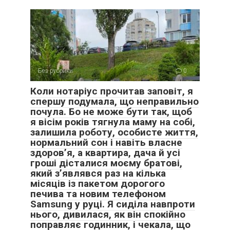
Без рубрики
0
Коли нотаріус прочитав заповіт, я
спершу подумала, що неправильно
почула. Бо не може бути так, щоб
я вісім років тягнула маму на собі,
залишила роботу, особисте життя,
нормальний сон і навіть власне
здоров’я, а квартира, дача й усі
гроші дісталися моєму братові,
який з’являвся раз на кілька
місяців із пакетом дорогого
печива та новим телефоном
Samsung у руці. Я сиділа навпроти
нього, дивилася, як він спокійно
поправляє годинник, і чекала, що