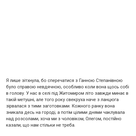
Я лише зітхнула, бо сперечатися з Ганною Степанівною
було справою невдячною, особливо коли вона щось собі
в голову. У нас в селі під Житомиром літо завжди минає в
такій метушні, але того року свекруха наче з ланцюга
зірвалася з тими заготовками. Кожного ранку вона
зникала десь на городі, а потім цілими днями чаклувала
над розсолами, хоча ми з чоловіком, Олегом, постійно
казали, що нам стільки не треба.