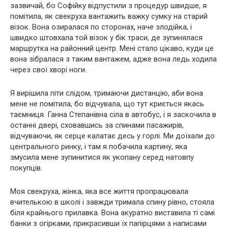
зазвичай, бо Софійку відпустили з процедур швидше, я
помітила, як свекруха вантажить важку сумку на старий
візок. Вона озиралася по сторонах, наче злодійка, і
швидко штовхала той візок у бік траси, де зупинялася
маршрутка на районний центр. Мені стало цікаво, куди це
вона зібралася з таким вантажем, адже вона ледь ходила
через свої хворі ноги.
Я вирішила піти слідом, тримаючи дистанцію, аби вона
мене не помітила, бо відчувала, що тут криється якась
таємниця. Ганна Степанівна сіла в автобус, і я заскочила в
останні двері, сховавшись за спинами пасажирів,
відчуваючи, як серце калатає десь у горлі. Ми доїхали до
центрального ринку, і там я побачила картину, яка
змусила мене зупинитися як укопану серед натовпу
покупців.
Моя свекруха, жінка, яка все життя пропрацювала
вчителькою в школі і завжди тримала спину рівно, стояла
біля крайнього прилавка. Вона акуратно виставила ті самі
банки з огірками, прикрасивши їх папірцями з написами