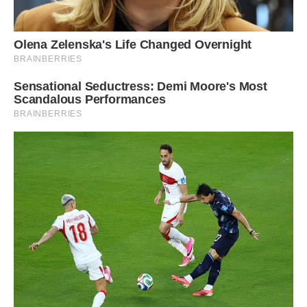
Минуло вже кілька років з того пам’ятного літа, Софійка
вже ходить до школи, вона активна і весела дівчинка, яка
обожнює бабусині огірки. Вона знає, що бабуся в нас
особлива, і завжди намагається їй допомогти на городі,
тягаючи маленькі лійки з водою. Дивлячись на них обох, я
розумію, що це і є справжнє щастя — бачити