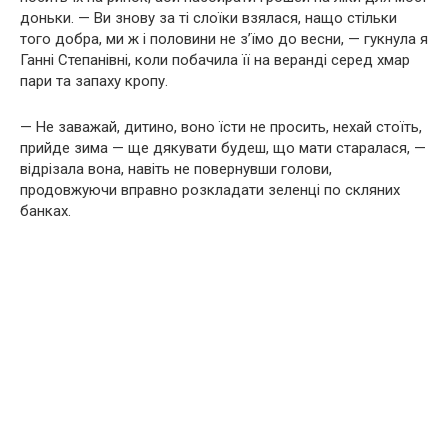
доньки. — Ви знову за ті слоїки взялася, нащо стільки
того добра, ми ж і половини не з’їмо до весни, — гукнула я
Ганні Степанівні, коли побачила її на веранді серед хмар
пари та запаху кропу.
— Не заважай, дитино, воно їсти не просить, нехай стоїть,
прийде зима — ще дякувати будеш, що мати старалася, —
відрізала вона, навіть не повернувши голови,
продовжуючи вправно розкладати зеленці по скляних
банках.