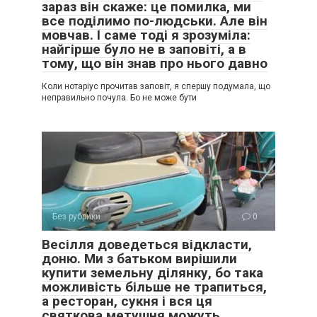
зараз він скаже: це помилка, ми
все поділимо по-людськи. Але він
мовчав. І саме тоді я зрозуміла:
найгірше було не в заповіті, а в
тому, що він знав про нього давно
Коли нотаріус прочитав заповіт, я спершу подумала, що
неправильно почула. Бо не може бути
Без рубрики
0
Весілля доведеться відкласти,
доню. Ми з батьком вирішили
купити земельну ділянку, бо така
можливість більше не трапиться,
а ресторан, сукня і вся ця
святкова метушня можуть