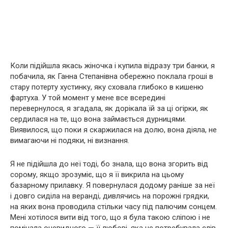
Коли підійшла якась жіночка і купила відразу три банки, я
побачила, як Ганна Степанівна обережно поклала гроші в
стару потерту хустинку, яку сховала глибоко в кишеню
фартуха. У той момент у мене все всередині
перевернулося, я згадала, як дорікала їй за ці огірки, як
сердилася на те, що вона займається дурницями.
Виявилося, що поки я скаржилася на долю, вона діяла, не
вимагаючи ні подяки, ні визнання.
Я не підійшла до неї тоді, бо знала, що вона згорить від
сорому, якщо зрозуміє, що я її викрила на цьому
базарному прилавку. Я повернулася додому раніше за неї
і довго сиділа на веранді, дивлячись на порожні грядки,
на яких вона проводила стільки часу під палючим сонцем.
Мені хотілося вити від того, що я була такою сліпою і не