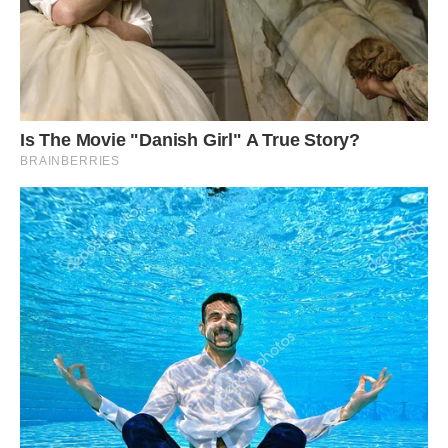
— Мамо, звідки це у вас? Ви що, гроші з пенсії
відкладали? — здивовано запитав Олег, дивлячись то на
матір, то на гроші.
— Не питай дурниць, сину, головне, щоб дитина була
здорова, а де я їх взяла — то моя справа, не вкрала ж, —
вона ледь помітно посміхнулася і вийшла з кімнати, не
чекаючи на подальші розпитування.
Я не втрималася і вибігла за нею в коридор, наздогнала її
біля дверей і просто обійняла так міцно, як тільки могла. Я
нічого не казала про ринок, про те, що бачила її там, але
вона все зрозуміла по моїх очах, які були повні вдячності
та розкаяння. Вона погладила мене по волоссю, як
маленьку дівчинку, і прошепотіла, що сім’я — це коли один
за одного стоїть горою, попри все.
З того дня моє ставлення до свекрухи змінилося
назавжди, я більше не бачила в ній стару жінку з її
дивакуватими звичками, а бачила справжнього героя. Ми
почали допомагати їй з тими огірками, Олег возив її на