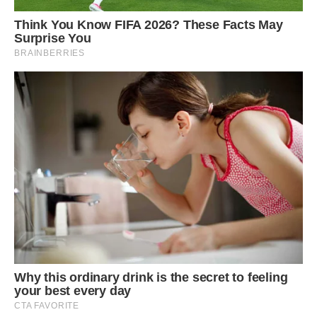
спадкоємність любові та турботи.
Кожен рік ми висаджуємо все більше огірків, і це вже
стало нашою сімейною традицією, до якої долучаються
навіть сусіди. Наша історія розійшлася по селу, і тепер
багато хто дивиться на Ганну Степанівну з повагою, хоча
вона ніколи не хизувалася своїм вчинком. Для неї це було
природно — віддати останнє, аби врятувати рідну кров, і в
цьому вся вона.
Я часто думаю, як би склалося наше життя, якби свекруха
не була такою наполегливою і не пішла на той ринок
всупереч усьому. Напевно, ми б знайшли вихід, але той
урок людяності, який вона нам дала, неможливо замінити
жодними грошима чи порадами. Вона навчила нас бути
сильними, коли хочеться здатися, і бути добрими, коли
світ здається несправедливим.
Зараз, коли я пишу ці рядки, Ганна Степанівна знову щось
чаклує в коморі, переставляючи банки, і я знаю, що там
панує ідеальний порядок. Вона береже кожну кришечку,