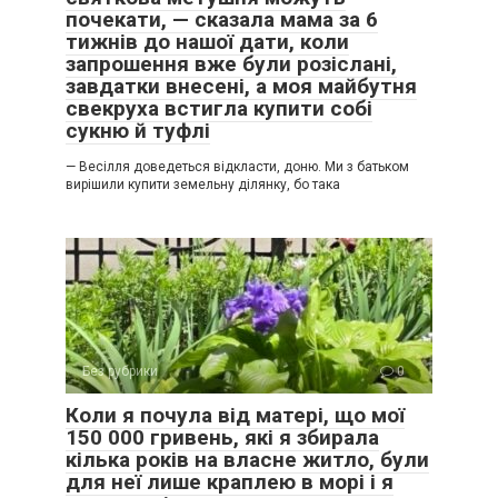
почекати, — сказала мама за 6
тижнів до нашої дати, коли
запрошення вже були розіслані,
завдатки внесені, а моя майбутня
свекруха встигла купити собі
сукню й туфлі
— Весілля доведеться відкласти, доню. Ми з батьком
вирішили купити земельну ділянку, бо така
Без рубрики
0
Коли я почула від матері, що мої
150 000 гривень, які я збирала
кілька років на власне житло, були
для неї лише краплею в морі і я