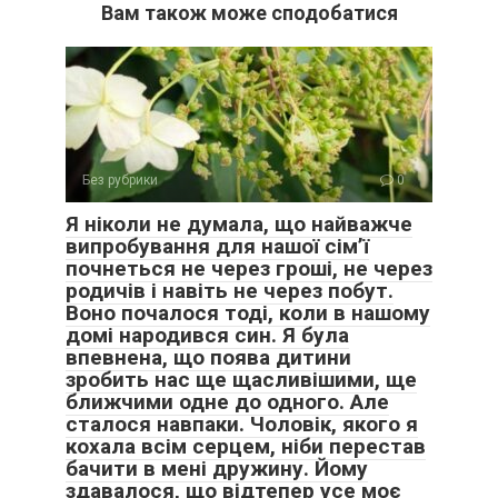
Вам також може сподобатися
Без рубрики
0
Я ніколи не думала, що найважче
випробування для нашої сім’ї
почнеться не через гроші, не через
родичів і навіть не через побут.
Воно почалося тоді, коли в нашому
домі народився син. Я була
впевнена, що поява дитини
зробить нас ще щасливішими, ще
ближчими одне до одного. Але
сталося навпаки. Чоловік, якого я
кохала всім серцем, ніби перестав
бачити в мені дружину. Йому
здавалося, що відтепер усе моє