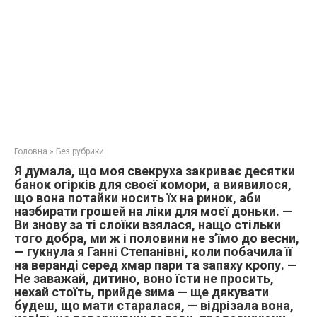
Головна
»
Без рубрики
Я думала, що моя свекруха закриває десятки
банок огірків для своєї комори, а виявилося,
що вона потайки носить їх на ринок, аби
назбирати грошей на ліки для моєї доньки. —
Ви знову за ті слоїки взялася, нащо стільки
того добра, ми ж і половини не з’їмо до весни,
— гукнула я Ганні Степанівні, коли побачила її
на веранді серед хмар пари та запаху кропу. —
Не заважай, дитино, воно їсти не просить,
нехай стоїть, прийде зима — ще дякувати
будеш, що мати старалася, — відрізала вона,