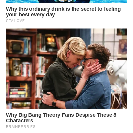
ринок машиною, щоб вона не тягала візок, хоча вона
спочатку дуже опиралася. Але ми наполягли, і тепер це
стало нашою маленькою сімейною справою, яка
приносила не лише гроші, а й відчуття єдності.