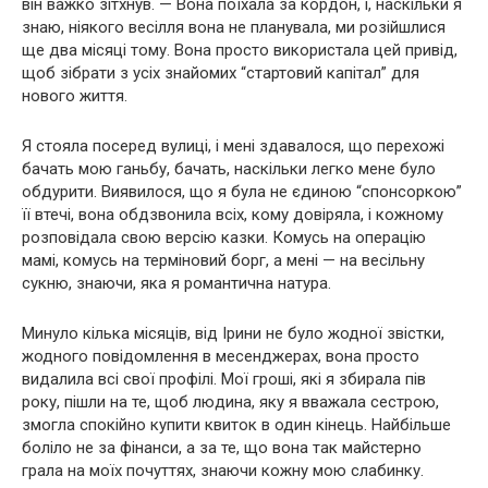
він важко зітхнув. — Вона поїхала за кордон, і, наскільки я
знаю, ніякого весілля вона не планувала, ми розійшлися
ще два місяці тому. Вона просто використала цей привід,
щоб зібрати з усіх знайомих “стартовий капітал” для
нового життя.
Я стояла посеред вулиці, і мені здавалося, що перехожі
бачать мою ганьбу, бачать, наскільки легко мене було
обдурити. Виявилося, що я була не єдиною “спонсоркою”
її втечі, вона обдзвонила всіх, кому довіряла, і кожному
розповідала свою версію казки. Комусь на операцію
мамі, комусь на терміновий борг, а мені — на весільну
сукню, знаючи, яка я романтична натура.
Минуло кілька місяців, від Ірини не було жодної звістки,
жодного повідомлення в месенджерах, вона просто
видалила всі свої профілі. Мої гроші, які я збирала пів
року, пішли на те, щоб людина, яку я вважала сестрою,
змогла спокійно купити квиток в один кінець. Найбільше
боліло не за фінанси, а за те, що вона так майстерно
грала на моїх почуттях, знаючи кожну мою слабинку.