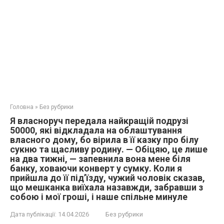
Головна
»
Без рубрики
Я власноруч передала найкращій подрузі
50000, які відкладала на облаштування
власного дому, бо вірила в її казку про білу
сукню та щасливу родину. — Обіцяю, це лише
на два тижні, — запевнила вона мене біля
банку, ховаючи конверт у сумку. Коли я
прийшла до її під’їзду, чужий чоловік сказав,
що мешканка виїхала назавжди, забравши з
собою і мої гроші, і наше спільне минуле
Дата публікації:
14.04.2026
Без рубрики