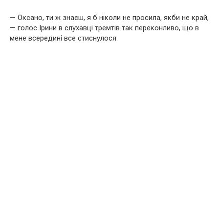
— Оксано, ти ж знаєш, я б ніколи не просила, якби не край,
— голос Ірини в слухавці тремтів так переконливо, що в
мене всередині все стиснулося.