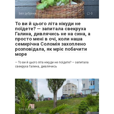
Без рубрики
0
То ви й цього літа нікуди не
поїдете? — запитала свекруха
Галина, дивлячись не на сина, а
просто мені в очі, коли наша
семирічна Соломія захоплено
розповідала, як мріє побачити
море
— То ви й цього літа нікуди не поїдете? — запитала
свекруха Галина, дивлячись
Без рубрики
0