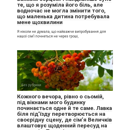
те, що я розуміла його біль, але
водночас не могла змінити того,
що маленька дитина потребувала
мене щохвилини
Я ніколи не думала, що найважче випробування для
нашої сім’ї почнеться не через гроші,
Без рубрики
0
Кожного вечора, рівно о сьомій,
під вікнами мого будинку
починається одне й те саме. Лавка
біля під’їзду перетворюється на
своєрідну сцену, де сім’я Величків
влаштовує щоденний пересуд на