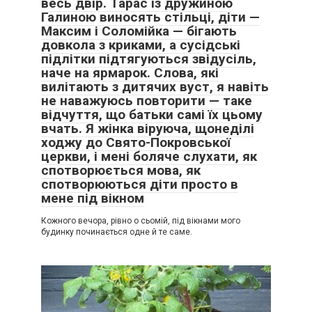
весь двір. Тарас із дружиною
Галиною виносять стільці, діти —
Максим і Соломійка — бігають
довкола з криками, а сусідські
підлітки підтягуються звідусіль,
наче на ярмарок. Слова, які
вилітають з дитячих вуст, я навіть
не наважуюсь повторити — таке
відчуття, що батьки самі їх цьому
вчать. Я жінка віруюча, щонеділі
ходжу до Свято-Покровської
церкви, і мені боляче слухати, як
спотворюється мова, як
спотворюються діти просто в
мене під вікном
Кожного вечора, рівно о сьомій, під вікнами мого
будинку починається одне й те саме.