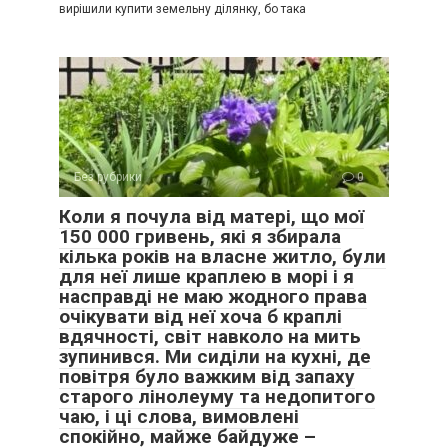
вирішили купити земельну ділянку, бо така
Без рубрики
0
Коли я почула від матері, що мої
150 000 гривень, які я збирала
кілька років на власне житло, були
для неї лише краплею в морі і я
насправді не маю жодного права
очікувати від неї хоча б краплі
вдячності, світ навколо на мить
зупинився. Ми сиділи на кухні, де
повітря було важким від запаху
старого лінолеуму та недопитого
чаю, і ці слова, вимовлені
спокійно, майже байдуже –