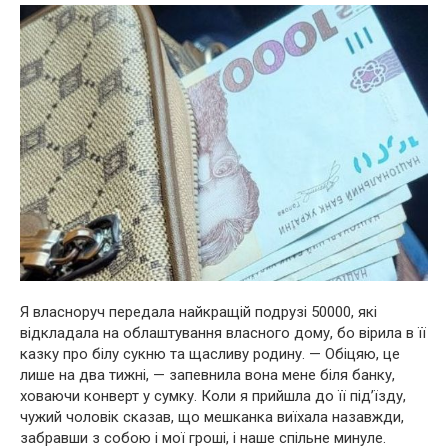
Я власноруч передала найкращій подрузі 50000, які
відкладала на облаштування власного дому, бо вірила в її
казку про білу сукню та щасливу родину. — Обіцяю, це
лише на два тижні, — запевнила вона мене біля банку,
ховаючи конверт у сумку. Коли я прийшла до її під’їзду,
чужий чоловік сказав, що мешканка виїхала назавжди,
забравши з собою і мої гроші, і наше спільне минуле.