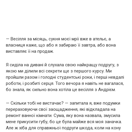
— Весілля за місяць, сукня моєї мрії вже в ательє, а
власниця каже, що або я забираю її завтра, або вона
виставляє її на продаж.
Я сиділа на дивані й слухала свою найкращу подругу, з
якою ми ділили всі секрети ще з першого курсу. Ми
пройшли разом і голодні студентські роки, і перші невдалі
роботи, і розбиті серця. Того вечора я навіть не вагалася,
бо знала, як сильно вона хотіла це весілля з Андрієм.
— Скільки тобі не вистачає? — запитала я, вже подумки
перераховуючи свої заощадження, які відкладала на
ремонт ванної кімнати. Сума, яку вона назвала, змусила
мене прикусити губу, бо це була майже вся моя заначка.
Але ж хіба для справжньої подруги шкода, коли на кону