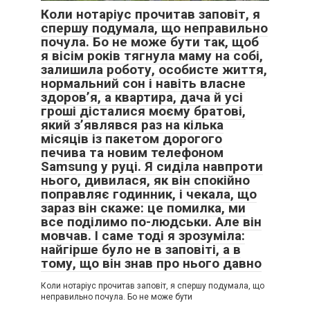
Коли нотаріус прочитав заповіт, я
спершу подумала, що неправильно
почула. Бо не може бути так, щоб
я вісім років тягнула маму на собі,
залишила роботу, особисте життя,
нормальний сон і навіть власне
здоров’я, а квартира, дача й усі
гроші дісталися моєму братові,
який з’являвся раз на кілька
місяців із пакетом дорогого
печива та новим телефоном
Samsung у руці. Я сиділа навпроти
нього, дивилася, як він спокійно
поправляє годинник, і чекала, що
зараз він скаже: це помилка, ми
все поділимо по-людськи. Але він
мовчав. І саме тоді я зрозуміла:
найгірше було не в заповіті, а в
тому, що він знав про нього давно
Коли нотаріус прочитав заповіт, я спершу подумала, що
неправильно почула. Бо не може бути