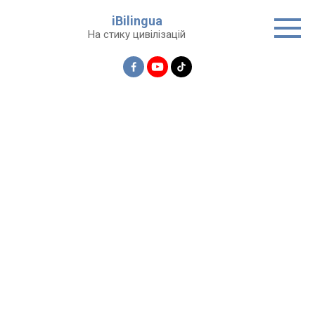
Перейти
iBilingua
до
На стику цивілізацій
вмісту