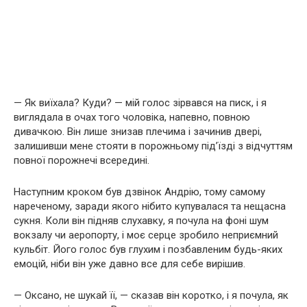
— Як виїхала? Куди? — мій голос зірвався на писк, і я
виглядала в очах того чоловіка, напевно, повною
дивачкою. Він лише знизав плечима і зачинив двері,
залишивши мене стояти в порожньому під’їзді з відчуттям
повної порожнечі всередині.
Наступним кроком був дзвінок Андрію, тому самому
нареченому, заради якого нібито купувалася та нещасна
сукня. Коли він підняв слухавку, я почула на фоні шум
вокзалу чи аеропорту, і моє серце зробило неприємний
кульбіт. Його голос був глухим і позбавленим будь-яких
емоцій, ніби він уже давно все для себе вирішив.
— Оксано, не шукай її, — сказав він коротко, і я почула, як