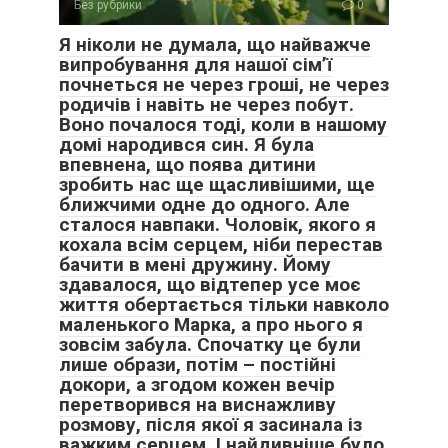
Без рубрики
0
Я ніколи не думала, що найважче
випробування для нашої сім’ї
почнеться не через гроші, не через
родичів і навіть не через побут.
Воно почалося тоді, коли в нашому
домі народився син. Я була
впевнена, що поява дитини
зробить нас ще щасливішими, ще
ближчими одне до одного. Але
сталося навпаки. Чоловік, якого я
кохала всім серцем, ніби перестав
бачити в мені дружину. Йому
здавалося, що відтепер усе моє
життя обертається тільки навколо
маленького Марка, а про нього я
зовсім забула. Спочатку це були
лише образи, потім – постійні
докори, а згодом кожен вечір
перетворився на виснажливу
розмову, після якої я засинала із
важким серцем. І найдивніше було