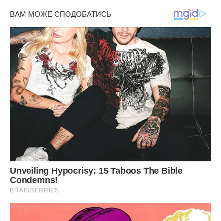
Одного вечора я випадково побачила фото в інстаграмі
однієї нашої спільної знайомої, яка зараз живе в Іспанії.
На задньому плані, біля басейну, сиділа жінка, дуже схожа
на Ірину, вона сміялася і тримала в руках коктейль. Я
довго вдивлялася в те розмите зображення, намагаючись
розгледіти хоча б краплю докорів сумління на її обличчі,
але бачила лише задоволення.
Мій ремонт у ванній так і залишився в планах, бо тепер
кожна копійка дається мені з гірким присмаком
розчарування. Я перестала відповідати на прохання про
допомогу навіть від близьких людей, бо всередині наче