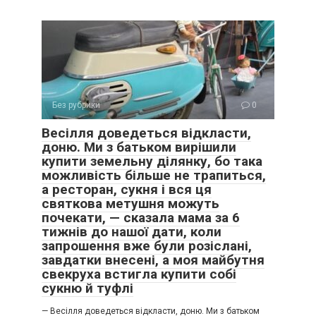
Без рубрики
0
Весілля доведеться відкласти,
доню. Ми з батьком вирішили
купити земельну ділянку, бо така
можливість більше не трапиться,
а ресторан, сукня і вся ця
святкова метушня можуть
почекати, — сказала мама за 6
тижнів до нашої дати, коли
запрошення вже були розіслані,
завдатки внесені, а моя майбутня
свекруха встигла купити собі
сукню й туфлі
— Весілля доведеться відкласти, доню. Ми з батьком