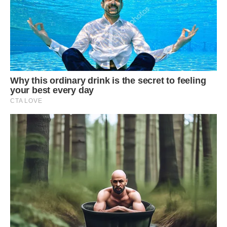
розчулюють білосніжні сукні в вітринах, вони нагадують
мені про мою наївність. Я навчилася жити далі, працювати,
радіти дрібницям, але тепле місце в моєму серці, де жила
дружба, тепер закрите на важкий замок. Можливо, колись
я зможу знову комусь довіритися, але точно не сьогодні й
не завтра.
А як би ви вчинили на моєму місці — намагалися б знайти
людину і повернути своє, чи просто викреслили б її з
пам’яті, як невдалий епізод? Чи варто давати другий шанс
тому, хто так цинічно розтоптав вашу довіру заради
власної вигоди?