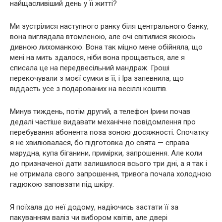
найщасливіший день у її житті?
Ми зустрілися наступного ранку біля центрального банку,
вона виглядала втомленою, але очі світилися якоюсь
дивною лихоманкою. Вона так міцно мене обійняла, що
мені на мить здалося, ніби вона прощається, але я
списала це на передвесільний мандраж. Гроші
перекочували з моєї сумки в її, і Іра запевнила, що
віддасть усе з подарованих на весіллі коштів.
Минув тиждень, потім другий, а телефон Ірини почав
дедалі частіше видавати механічне повідомлення про
перебування абонента поза зоною досяжності. Спочатку
я не хвилювалася, бо підготовка до свята — справа
марудна, купа біганини, примірки, запрошення. Але коли
до призначеної дати залишилося всього три дні, а я так і
не отримала свого запрошення, тривога почала холодною
гадюкою заповзати під шкіру.
Я поїхала до неї додому, надіючись застати її за
пакуванням валіз чи вибором квітів, але двері