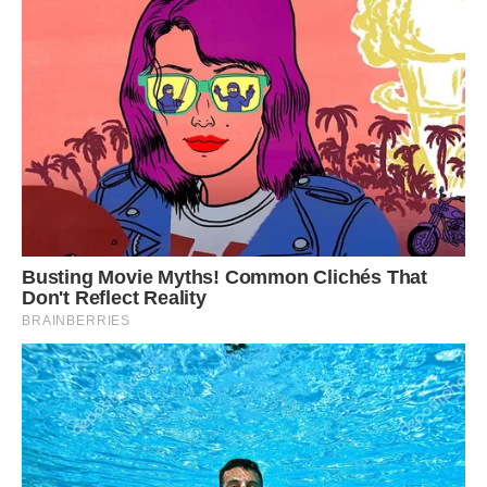
випалили все живе. Та Ірина, яку я знала, напевно, ніколи б
так не вчинила, але та жінка з фото була мені абсолютно
чужою.
Знаєте, що найстрашніше в таких історіях? Не втрата
грошей, хоч вони й не падають з неба, а усвідомлення
того, що ти жив у вигаданому світі. Ти вірив людині,
підставляв плече, а вона в цей час просто вираховувала,
на скільки тебе можна “розкрутити” перед фінальним
зникненням. Це як отримати ляпаса від того, від кого
чекав обіймів.
Нещодавно мені прийшло повідомлення з незнайомого
номера, там було лише одне слово: Вибач. Я не стала
запитувати, хто це, і не стала відповідати, просто
видалила чат і заблокувала контакт назавжди. Деякі речі
неможливо виправити одним словом, особливо коли вони
руйнують віру в людей настільки фундаментально.
Тепер, коли я проходжу повз весільні салони, мене вже не