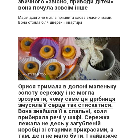
звичного «звісно, приводи дітей»
вона почула зовсім інше
Марія довго не могла прийняти слова власної мами.
Вона стояла біля дверей її квартири
життєві історії
0
Орися тримала в долоні маленьку
золоту сережку і не могла
зрозуміти, чому саме ця дрібниця
змусила її серце так стискатися.
Вона знайшла її в спальні, коли
прибирала речі у шафі. Сережка
лежала не десь у загубленій
коробці зі старими прикрасами, а
там, де її не мало бути. І найважче