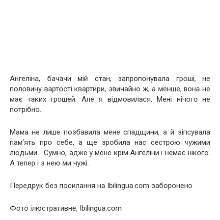
Ангеліна, бачачи мій стан, запропонувала гроші, не
половину вартості квартири, звичайно ж, а менше, вона не
має таких грошей. Але я відмовилася. Мені нічого не
потрібно.
Мама не лише позбавила мене спадщини, а й зіпсувала
пам’ять про себе, а ще зробила нас сестрою чужими
людьми… Сумно, адже у мене крім Ангеліни і немає нікого.
А тепер і з нею ми чужі.
Передрук без посилання на Ibilingua.com заборонено
Фото ілюстративне, Ibilingua.com