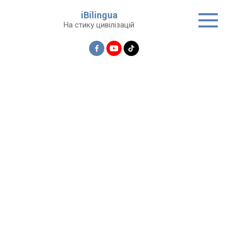
Перейти
iBilingua
до
На стику цивілізацій
вмісту