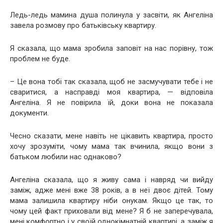
Ледь-ледь мамина душа полинула у засвіти, як Ангеліна
завела розмову про батьківську квартиру.
Я сказала, що мама зробила заповіт на нас порівну, тож
проблем не буде.
– Це вона тобі так сказала, щоб не засмучувати тебе і не
сваритися, а насправді моя квартира, — відповіла
Ангеліна. Я не повірила їй, доки вона не показала
документи.
Чесно сказати, мене навіть не цікавить квартира, просто
хочу зрозуміти, чому мама так вчинила, якщо вони з
батьком любили нас однаково?
Ангеліна сказала, що я живу сама і навряд чи вийду
заміж, адже мені вже 38 років, а в неї двоє дітей. Тому
мама залишила квартиру ніби онукам. Якщо це так, то
чому цей факт приховали від мене? Я б не заперечувала,
мені комфортно і у своїй однокімнатній квартирі, а заміж я