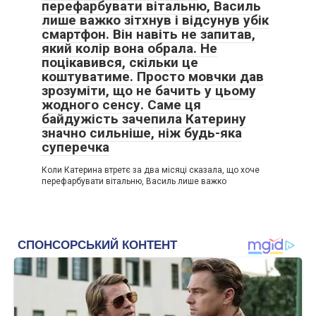
перефарбувати вітальню, Василь
лише важко зітхнув і відсунув убік
смартфон. Він навіть не запитав,
який колір вона обрала. Не
поцікавився, скільки це
коштуватиме. Просто мовчки дав
зрозуміти, що не бачить у цьому
жодного сенсу. Саме ця
байдужість зачепила Катерину
значно сильніше, ніж будь-яка
суперечка
Коли Катерина втретє за два місяці сказала, що хоче
перефарбувати вітальню, Василь лише важко