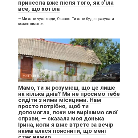
принесла вже після того, як з’їла
все, що хотіла
— Ми ж не чужі люди, Оксано. Ти ж не будеш рахувати
кожен шматок
життєві історії
0
Мамо, ти ж розумієш, що це лише
на кілька днів? Ми не просимо тебе
сидіти з ними місяцями. Нам
просто потрібно, щоб ти
допомогла, поки ми вирішимо свої
справи, — сказала моя донька
Ірина, коли я вже втретє за вечір
намагалася пояснити, що мені
стає важко