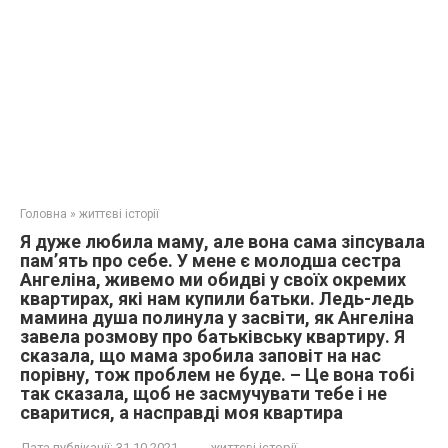
Головна
»
життєві історії
Я дуже любила маму, але вона сама зіпсувала
пам’ять про себе. У мене є молодша сестра
Ангеліна, живемо ми обидві у своїх окремих
квартирах, які нам купили батьки. Ледь-ледь
мамина душа полинула у засвіти, як Ангеліна
завела розмову про батьківську квартиру. Я
сказала, що мама зробила заповіт на нас
порівну, тож проблем не буде. – Це вона тобі
так сказала, щоб не засмучувати тебе і не
сваритися, а насправді моя квартира
Дата публікації:
31.10.2021
життєві історії