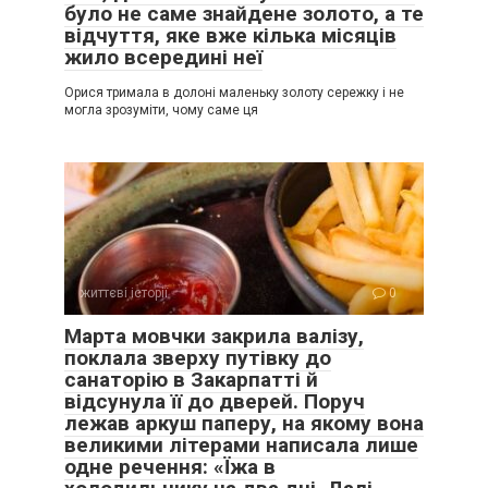
було не саме знайдене золото, а те
відчуття, яке вже кілька місяців
жило всередині неї
Орися тримала в долоні маленьку золоту сережку і не
могла зрозуміти, чому саме ця
життєві історії
0
Марта мовчки закрила валізу,
поклала зверху путівку до
санаторію в Закарпатті й
відсунула її до дверей. Поруч
лежав аркуш паперу, на якому вона
великими літерами написала лише
одне речення: «Їжа в