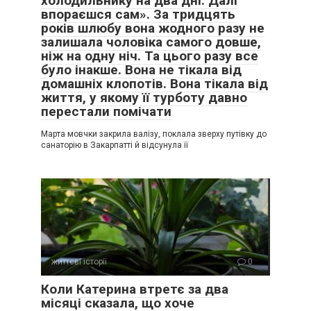
холодильнику на два дні. Далі
впораєшся сам». За тридцять
років шлюбу вона жодного разу не
залишала чоловіка самого довше,
ніж на одну ніч. Та цього разу все
було інакше. Вона не тікала від
домашніх клопотів. Вона тікала від
життя, у якому її турботу давно
перестали помічати
Марта мовчки закрила валізу, поклала зверху путівку до
санаторію в Закарпатті й відсунула її
життєві історії
0
Коли Катерина втретє за два
місяці сказала, що хоче