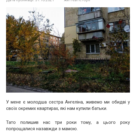
У мене є молодша сестра Ангеліна, живемо ми обидві у
своїх окремих квартирах, які нам купили батьки.
Тато полишив нас три роки тому, а цього року
попрощалися назавжди з мамою.