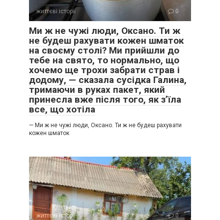
життєві історії
0
Ми ж не чужі люди, Оксано. Ти ж
не будеш рахувати кожен шматок
на своєму столі? Ми прийшли до
тебе на свято, то нормально, що
хочемо ще трохи забрати страв і
додому, — сказала сусідка Галина,
тримаючи в руках пакет, який
принесла вже після того, як з’їла
все, що хотіла
— Ми ж не чужі люди, Оксано. Ти ж не будеш рахувати
кожен шматок
життєві історії
0