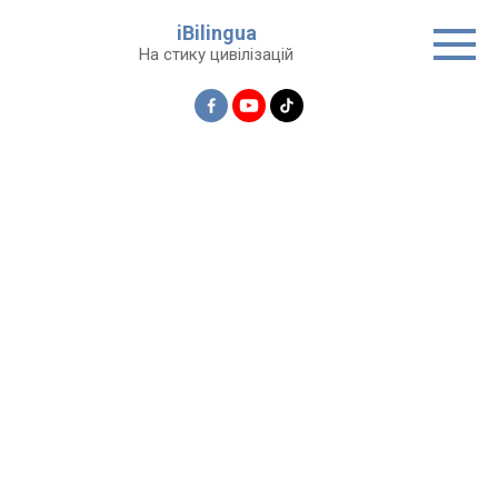
Перейти
iBilingua
до
На стику цивілізацій
вмісту