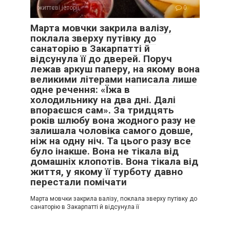
життєві історії
0
Марта мовчки закрила валізу,
поклала зверху путівку до
санаторію в Закарпатті й
відсунула її до дверей. Поруч
лежав аркуш паперу, на якому вона
великими літерами написала лише
одне речення: «Їжа в
холодильнику на два дні. Далі
впораєшся сам». За тридцять
років шлюбу вона жодного разу не
залишала чоловіка самого довше,
ніж на одну ніч. Та цього разу все
було інакше. Вона не тікала від
домашніх клопотів. Вона тікала від
життя, у якому її турботу давно
перестали помічати
Марта мовчки закрила валізу, поклала зверху путівку до
санаторію в Закарпатті й відсунула її