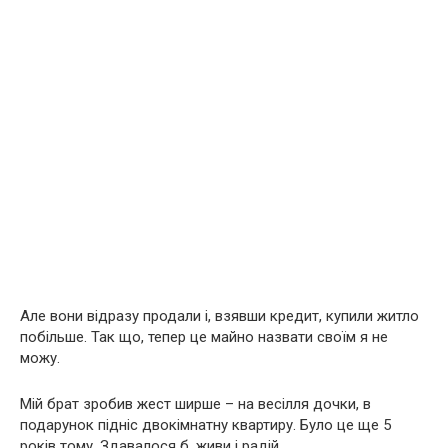
Але вони відразу продали і, взявши кредит, купили житло
побільше. Так що, тепер це майно назвати своїм я не
можу.
Мій брат зробив жест ширше – на весілля дочки, в
подарунок підніс двокімнатну квартиру. Було це ще 5
років тому. Здавалося б, живи і радій.