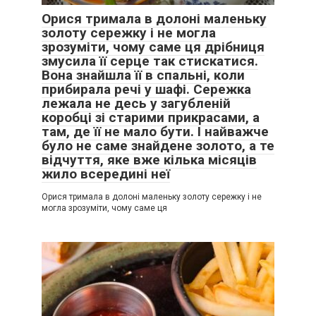
Орися тримала в долоні маленьку
золоту сережку і не могла
зрозуміти, чому саме ця дрібниця
змусила її серце так стискатися.
Вона знайшла її в спальні, коли
прибирала речі у шафі. Сережка
лежала не десь у загубленій
коробці зі старими прикрасами, а
там, де її не мало бути. І найважче
було не саме знайдене золото, а те
відчуття, яке вже кілька місяців
жило всередині неї
Орися тримала в долоні маленьку золоту сережку і не
могла зрозуміти, чому саме ця