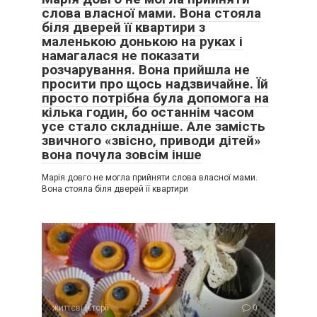
слова власної мами. Вона стояла
біля дверей її квартири з
маленькою донькою на руках і
намагалася не показати
розчарування. Вона прийшла не
просити про щось надзвичайне. Їй
просто потрібна була допомога на
кілька годин, бо останнім часом
усе стало складніше. Але замість
звичного «звісно, приводи дітей»
вона почула зовсім інше
Марія довго не могла прийняти слова власної мами.
Вона стояла біля дверей її квартири
життєві історії
0