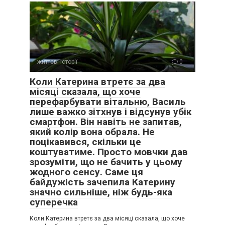
життєві історії
0
Коли Катерина втретє за два
місяці сказала, що хоче
перефарбувати вітальню, Василь
лише важко зітхнув і відсунув убік
смартфон. Він навіть не запитав,
який колір вона обрала. Не
поцікавився, скільки це
коштуватиме. Просто мовчки дав
зрозуміти, що не бачить у цьому
жодного сенсу. Саме ця
байдужість зачепила Катерину
значно сильніше, ніж будь-яка
суперечка
Коли Катерина втретє за два місяці сказала, що хоче