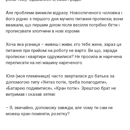
Але проблеми виникли відразу. Новоспеченого чоловіка і
його рідню з першого дня мучило питання прописки, вони
вважали, що першим ділом після весілля потрібно бігти і
прописувати хлопчини в нові хороми.
Хоча яка різниця – живеш і живи, хто тебе жене, зараз це
питання при прийомі на роботу не варто. Ви що, заради
прописки і квартири одружилися? Не просила ж наречена
переписати на неї машину нареченого.
Юля (моя племінниця) часто зверталася до батька за
допомогою типу «Унітаз потік, треба полагодити»,
«Батарею подивитися», «Кран потік». Зрештою брат не
витримав і сказав зятеві:
– Я, звичайно, допоможу завжди, але чому ти сам не
можеш кран поміняти, розетку?