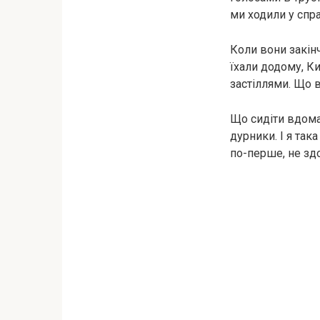
ми ходили у спр
Коли вони закінч
їхали додому, К
застіллями. Що в
Що сидіти вдома
дурники. І я так
по-перше, не здо