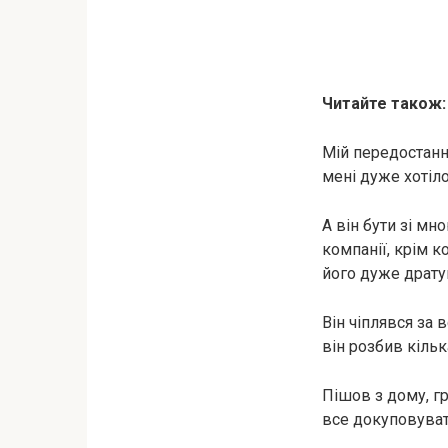
Читайте також
Мій передостанн
мені дуже хотіло
А він бути зі мн
компанії, крім к
його дуже драту
Він чіплявся за в
він розбив кільк
Пішов з дому, г
все докуповувати