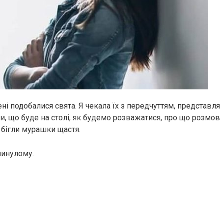
ні подобалися свята. Я чекала їх з передчуттям, представл
ми, що буде на столі, як будемо розважатися, про що розмов
у бігли мурашки щастя.
минулому.