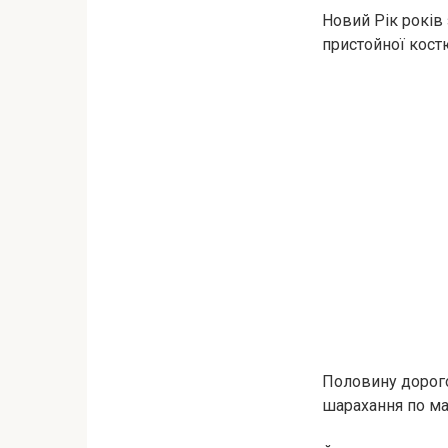
Новий Рік років
пристойної костю
Половину дорогоц
шарахання по ма