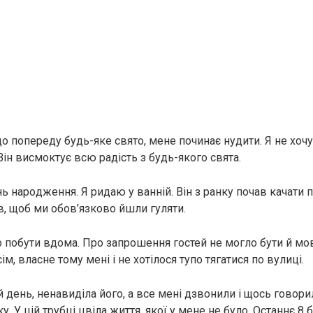
о попереду будь-яке свято, мене починає нудити. Я не хочу
Він висмоктує всю радість з будь-якого свята.
ь нapoдження. Я ридаю у ванній. Він з ранку почав качати п
ів, щоб ми обов’язково йшли гуляти.
но побути вдома. Про запрошення гостей не могло бути й мо
м, власне тому мені і не хотілося тупо тягатися по вулиці.
й день, ненавиділа його, а все мені дзвонили і щось говор
у. У цій трубці цвіла життя, якої у мене не було. Останнє 8 