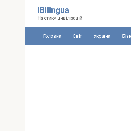
Перейти
iBilingua
до
вмісту
На стику цивілізацій
Головна
Світ
Україна
Біз