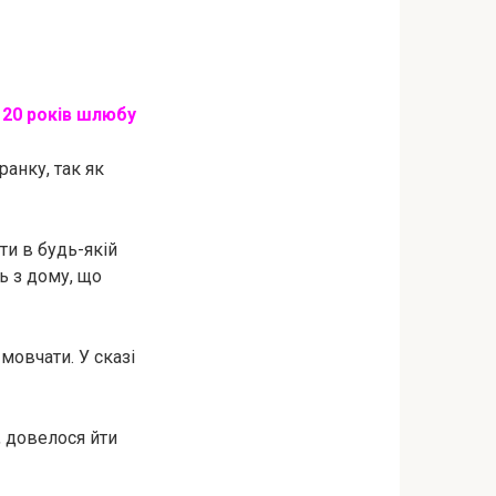
я 20 років шлюбу
анку, так як
ти в будь-якій
нь з дому, що
 мовчати. У сказі
 довелося йти