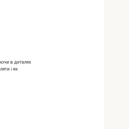
яючи в деталях
ляти і як