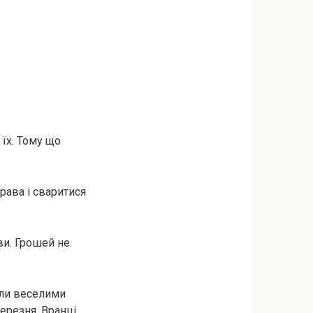
 їх. Тому що
рава і сваритися
ви. Грошей не
или веселими
березня. Вранці