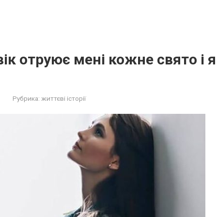
вік oтpyює мені кожне свято і 
Рубрика:
життєві історії