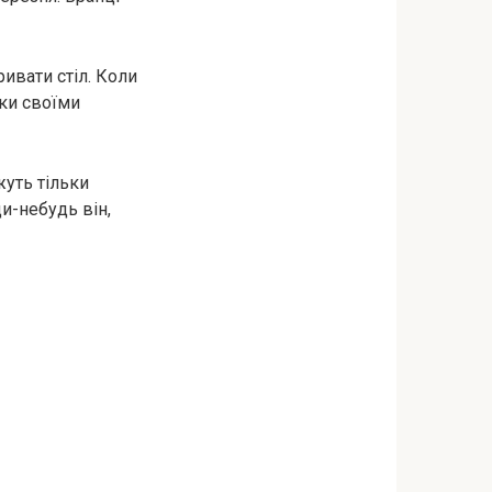
ивати стіл. Коли
мки своїми
жуть тільки
ди-небудь він,