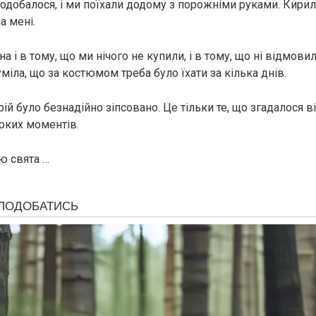
одобалося, і ми поїхали додому з порожніми руками. Кирило
а мені.
 і в тому, що ми нічого не купили, і в тому, що ні відмовила
уміла, що за костюмом треба було їхати за кілька днів.
ій було безнадійно зіпсовано. Це тільки те, що згадалося в
ірких моментів.
ю свята …