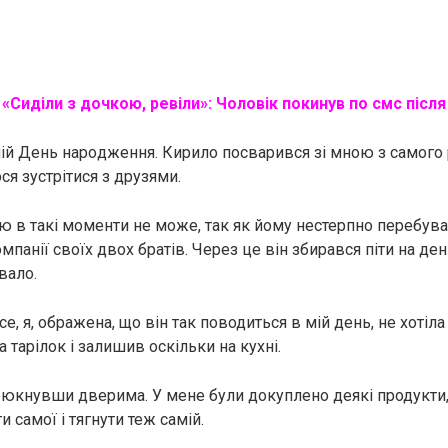
:
«Сиділи з дочкою, ревіли»: Чоловік покинув по смс післ
ій День нapoдження. Кирило посварився зі мною з самого р
ся зустрітися з друзями.
ою в такі моменти не може, так як йому нестерпно перебува
омпанії своїх двох братів. Через це він збирався піти на де
вало.
се, я, ображена, що він так поводиться в мій день, не хотіла
а тарілок і залишив оскільки на кухні.
рюкнувши дверима. У мене були докуплено деякі продукти,
 самої і тягнути теж самій.