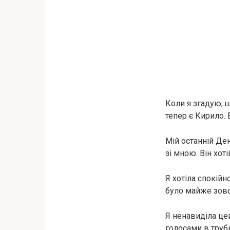
Коли я згадую, щ
тепер є Кирило. 
Мій останній Ден
зі мною. Він хот
Я хотіла спокій
було майже зовсі
Я ненавиділа це
голосами в трубк