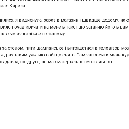
авах Кирила.
илися, я видихнула: зараз в магазин і швидше додому, накр
ирило почав кричати на мене в таксі, що заганяю його в ра
ін хоче взагалі все по-іншому.
 за столом, пити шампанське і витріщатися в телевізор мо
а ж, раз таким уявляю собі це свято. Сам запросити мене ку
гадався, по-друге, не має матеріальної можливості.