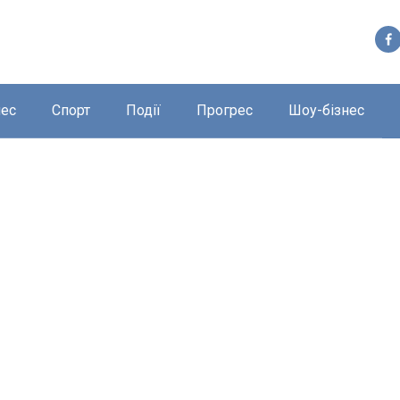
нес
Спорт
Події
Прогрес
Шоу-бізнес