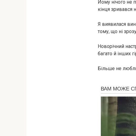
Йому нічого не п
кінця зривався н
Я виявилася винна
тому, що ні зроз
Новорічний настр
багато й інших г
Більше не любл