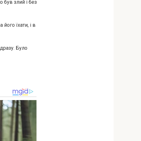
 був злий і без
 його їхати, і в
ідразу. Було