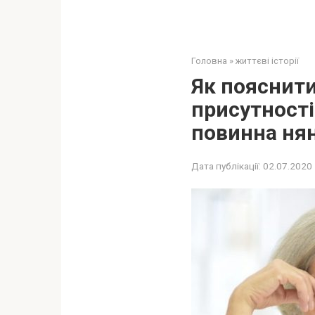
Головна
»
життєві історії
Як пояснити
присутності 
повинна нян
Дата публікації:
02.07.2020