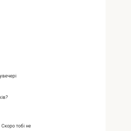
 увечері
ків?
 Скоро тобі не