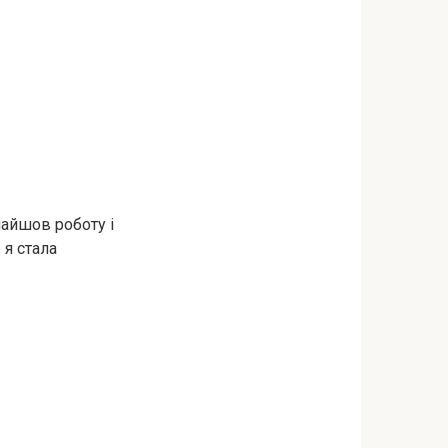
найшов роботу і
 я стала