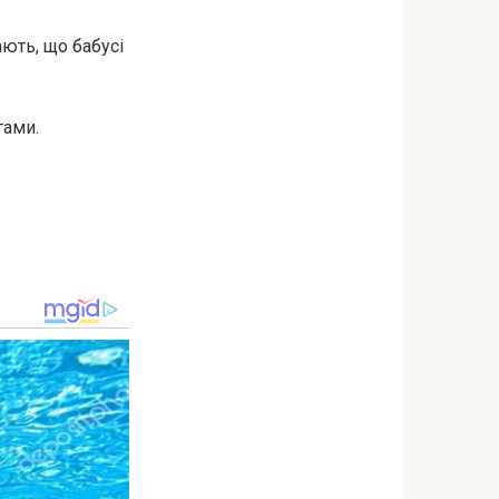
ають, що бабусі
гами.