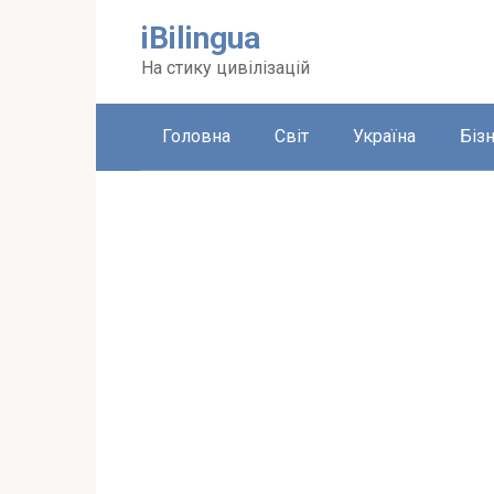
Перейти
iBilingua
до
вмісту
На стику цивілізацій
Головна
Світ
Україна
Біз