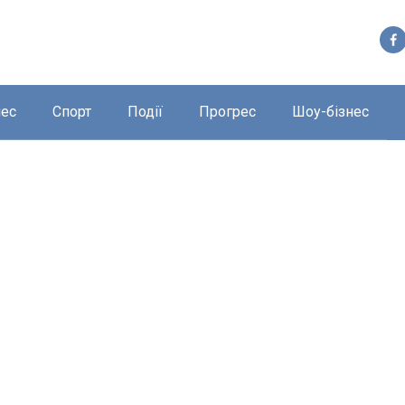
нес
Спорт
Події
Прогрес
Шоу-бізнес