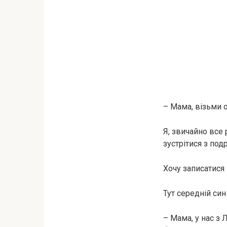
– Мама, візьми о
Я, звичайно все 
зустрітися з под
Хочу записатися 
Тут середній си
– Мама, у нас з 