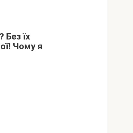
 Без їх
мої! Чому я