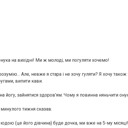
нука на вихідні! Ми ж молоді, ми погуляти хочемо!
розумію… Але, невже я стара і не хочу гуляти? Я хочу також
ругами, випити кави.
на йогу, зайнятися здоров’ям. Чому я повинна няньчити ону
н минулого тижня сказав:
Людою (це його дівчина) буде дочка, ми вже на 5-му місяці!