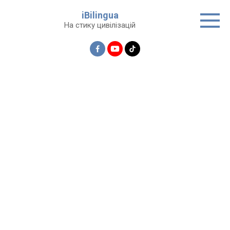
Перейти
iBilingua
до
На стику цивілізацій
вмісту