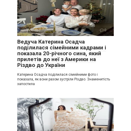
Шоу-бізнес
0
Ведуча Катерина Осадча
поділилася сімейними кадрами і
показала 20-річного сина, який
прилетів до неї з Америки на
Різдво до України
Катерина Осадча поділилася сімейними фото і
показала, як вони разом зустріли Різдво. Знаменитість
запостила