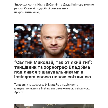
Знову холостяк: Нікіта Добринін та Даша Квіткова вже не
разом. Останні подробиці розставання
найромантичнішої,
Шоу-бізнес
0
“Святий Миколай, так от який ти!”:
танцівник та хореограф Влад Яма
поділився з шанувальниками в
Instagram своєю новою світлиною
Танцівник та хореограф Влад Яма поділився з
шанувальниками в Instagram своєю новою світлиною.
Артист