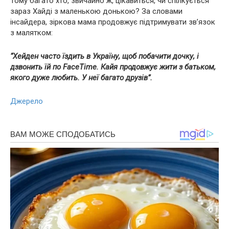
Тому багато хто, звичайно ж, цікавиться, чи спілкується
зараз Хайді з маленькою донькою? За словами
інсайдера, зіркова мама продовжує підтримувати зв’язок
з малятком:
“Хейден часто їздить в Україну, щоб побачити дочку, і
дзвонить їй по FaceTime. Кайя продовжує жити з батьком,
якого дуже любить. У неї багато друзів”.
Джерело