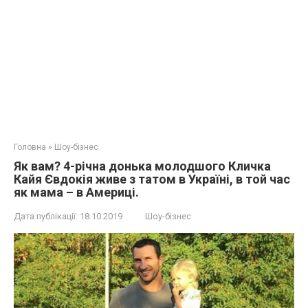
Головна
»
Шоу-бізнес
Як вам? 4-річна донька молодшого Кличка
Кайя Євдокія живе з татом в Україні, в той час
як мама – в Америці.
Дата публікації:
18.10.2019
Шоу-бізнес