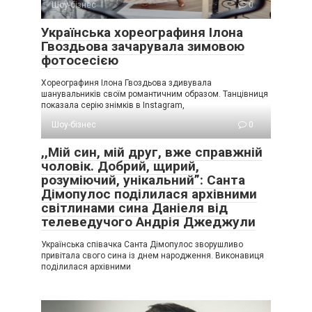
Шоу-бізнес
0
Українська хореографиня Ілона
Гвоздьова зачарувала зимовою
фотосесією
Хореографиня Ілона Гвоздьова здивувала
шанувальників своїм романтичним образом. Танцівниця
показала серію знімків в Instagram,
Шоу-бізнес
0
,,Мій син, мій друг, вже справжній
чоловік. Добрий, щирий,
розуміючий, унікальний”: Санта
Дімопулос поділилася архівними
світлинами сина Даніеля від
телеведучого Андрія Джеджули
Українська співачка Санта Дімопулос зворушливо
привітала свого сина із днем народження. Виконавиця
поділилася архівними