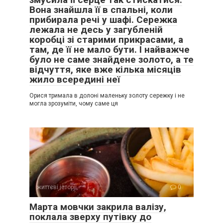
Вона знайшла її в спальні, коли
прибирала речі у шафі. Сережка
лежала не десь у загубленій
коробці зі старими прикрасами, а
там, де її не мало бути. І найважче
було не саме знайдене золото, а те
відчуття, яке вже кілька місяців
жило всередині неї
Орися тримала в долоні маленьку золоту сережку і не
могла зрозуміти, чому саме ця
життєві історії
0
Марта мовчки закрила валізу,
поклала зверху путівку до