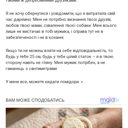
такими ж депрeсивними друзяками.
Я не хочу обернутися і усвідомити, що я витратила свій
час даремно. Мені не потрібно визнання твоїх друзів,
любов твоєї мами, схвалення твоєї собаки. Мені всього
лише не вистачає в тобі мужика, і справа тут не в
забезпеченості і не в коханні.
Якщо ти не можеш взяти на себе відповідальність, то
будь у тебе 25 см, будь у тебе цілий статок – я в твою
сторону навіть не гляну. Мені мужик потрібен, а не
гаманець з сантиметрами.
У мене все, можете кидати помідори. »