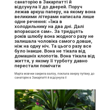
санаторію в Закарпатті й
відсунула її до дверей. Поруч
лежав аркуш паперу, на якому вона
великими літерами написала лише
одне речення: «Їжа в
холодильнику на два дні. Далі
впораєшся сам». За тридцять
років шлюбу вона жодного разу не
залишала чоловіка самого довше,
ніж на одну ніч. Та цього разу все
було інакше. Вона не тікала від
домашніх клопотів. Вона тікала від
життя, у якому її турботу давно
перестали помічати
Марта мовчки закрила валізу, поклала зверху путівку до
санаторію в Закарпатті й відсунула її