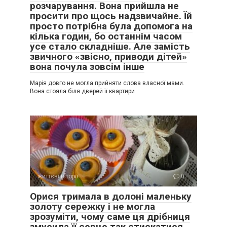
розчарування. Вона прийшла не
просити про щось надзвичайне. Їй
просто потрібна була допомога на
кілька годин, бо останнім часом
усе стало складніше. Але замість
звичного «звісно, приводи дітей»
вона почула зовсім інше
Марія довго не могла прийняти слова власної мами.
Вона стояла біля дверей її квартири
життєві історії
0
Орися тримала в долоні маленьку
золоту сережку і не могла
зрозуміти, чому саме ця дрібниця
змусила її серце так стискатися.