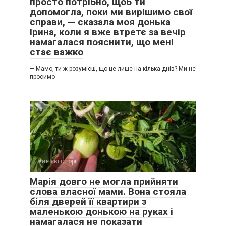
просто потрібно, щоб ти
допомогла, поки ми вирішимо свої
справи, — сказала моя донька
Ірина, коли я вже втретє за вечір
намагалася пояснити, що мені
стає важко
— Мамо, ти ж розумієш, що це лише на кілька днів? Ми не
просимо
життєві історії
0
Марія довго не могла прийняти
слова власної мами. Вона стояла
біля дверей її квартири з
маленькою донькою на руках і
намагалася не показати