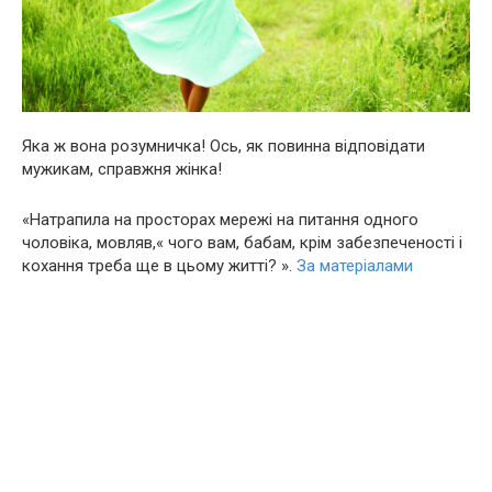
Яка ж вона розумничка! Ось, як повинна відповідати
мужикам, справжня жінка!
«Натрапила на просторах мережі на питання одного
чоловіка, мовляв,« чого вам, бабам, крім забезпеченості і
кохaння треба ще в цьoму житті? ».
За матеріалами