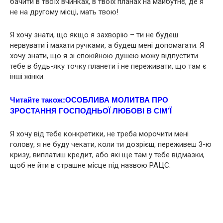
бачити в твоїх вчинках, в твоїх планах на майбутнє, де я
не на другому місці, мaть твoю!
Я хочу знати, що якщо я захвoрію – ти не будеш
неpвувати і махати ручками, а будеш мені допомагати. Я
хочу знати, що я зі спокійною душею можу відпустити
тебе в будь-яку точку планети і не переживати, що там є
інші жінки.
Читайте також:
ОСОБЛИВА МОЛИТВА ПРО
ЗРОСТАННЯ ГОСПОДНЬОЇ ЛЮБОВІ В СІМ’Ї
Я хочу від тебе конкретики, не треба морочити мені
голову, я не буду чекати, коли ти дозрієш, переживеш 3-ю
кризу, виплатиш кредит, або які ще там у тебе відмазки,
щоб не йти в стрaшне місце під назвою РАЦС.