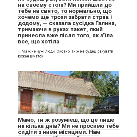
на своєму столі? Ми прийшли до
тебе на свято, то нормально, що
хочемо ще трохи забрати страв і
додому, — сказала сусідка Галина,
тримаючи в руках пакет, який
принесла вже після того, як з’їла
все, що хотіла
— Ми ж не чужі люди, Оксано. Ти ж не будеш рахувати
кожен шматок
життєві історії
0
Мамо, ти ж розумієш, що це лише
на кілька днів? Ми не просимо тебе
сидіти з ними місяцями. Нам