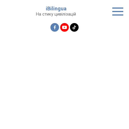
Перейти
iBilingua
до
На стику цивілізацій
вмісту