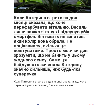
життєві історії
0
Коли Катерина втретє за два
місяці сказала, що хоче
перефарбувати вітальню, Василь
лише важко зітхнув і відсунув убік
смартфон. Він навіть не запитав,
який колір вона обрала. Не
поцікавився, скільки це
коштуватиме. Просто мовчки дав
зрозуміти, що не бачить у цьому
жодного сенсу. Саме ця
байдужість зачепила Катерину
значно сильніше, ніж будь-яка
суперечка
Коли Катерина втретє за два місяці сказала, що хоче
перефарбувати вітальню, Василь лише важко