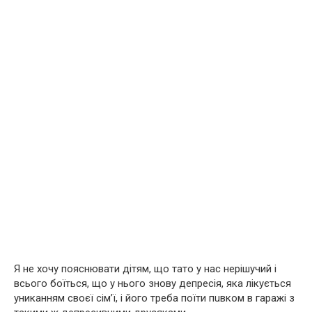
Я не хочу пояснювати дітям, що тато у нас нерішучий і
всього боїться, що у нього знову депрeсія, яка лікується
униканням своєї сім’ї, і його треба поїти пuвком в гаражі з