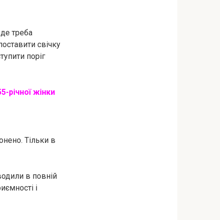
 де треба
поставити свічку
ступити поріг
55-річної жінки
онено. Тільки в
оводили в повній
иємності і