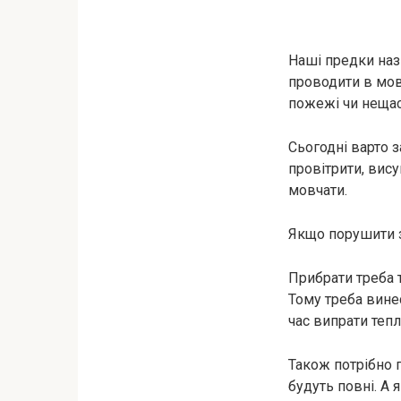
Наші предки наз
проводити в мов
пожежі чи неща
Сьогодні варто 
провітрити, вису
мовчати.
Якщо порушити за
Прибрати треба т
Тому треба вине
час випрати тепл
Також потрібно п
будуть повні. А 