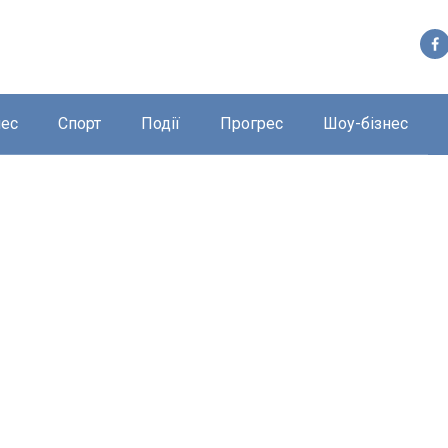
нес
Спорт
Події
Прогрес
Шоу-бізнес