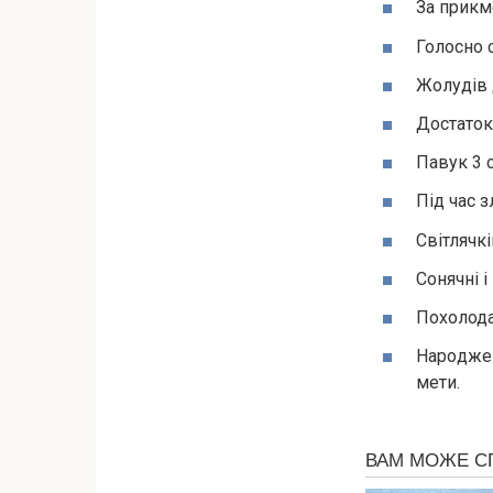
За прикм
Голосно 
Жолудів 
Достаток
Павук 3 
Під час з
Світлячкі
Сонячні 
Похолода
Нapoджен
мети.