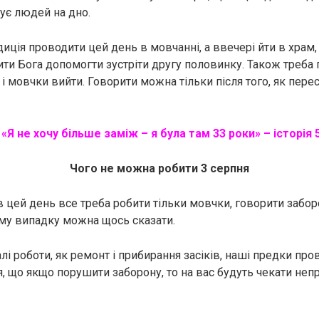
гує людей на дно.
диція проводити цей день в мовчанні, а ввечері йти в храм,
ти Бога допомогти зустріти другу половинку. Також треба 
 і мовчки вийти. Говорити можна тільки після того, як пере
:
«Я не хочу більше заміж – я була там 33 роки» – історія 
Чого не можна робити 3 серпня
в цей день все треба робити тільки мовчки, говорити забор
му випадку можна щось сказати.
алі роботи, як ремонт і прибирання засіків, наші предки пр
, що якщо порушити заборону, то на вас будуть чекати непр