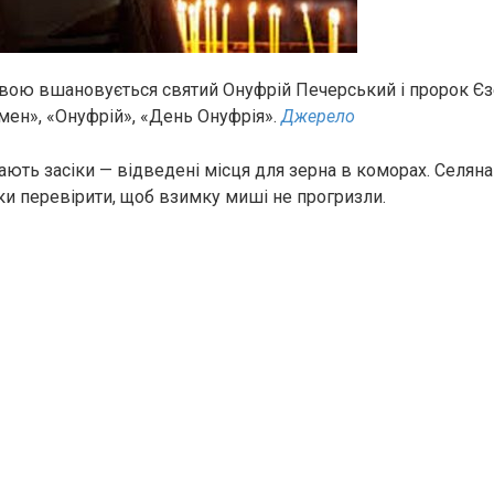
вою вшановується святий Онуфрій Печерський і пророк Єзе
емен», «Онуфрій», «День Онуфрія».
Джерело
ають засіки — відведені місця для зерна в коморах. Селяна
и перевірити, щоб взимку миші не прогризли.