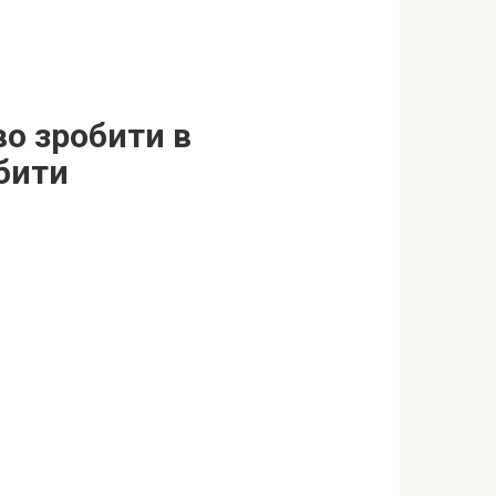
во зробити в
обити