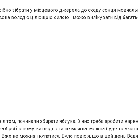
рібно зібрати у місцевого джерела до сходу сонця мовчаль
вона володіє цілющою силою і може вилікувати від багать
літом, починали збирати яблука. З них треба зробити варен
 необробленому вигляді їсти не можна, можна буде тільки п
. Вже не можна і купатися. Було повір’я, що в цей день Вод