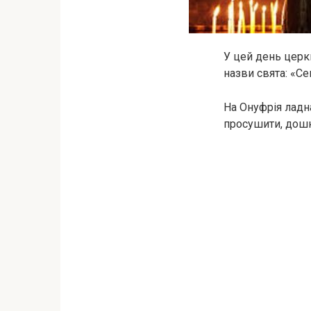
У цей день церк
назви свята: «С
На Онуфрія ладн
просушити, дошк