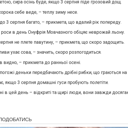
етою, сира осінь буде, якщо 3 серпня піде грозовий дощ.
сорока себе веде, – теплу зиму несе.
до 3 серпня багато, – прикмета, що вдалий рік попереду.
 роси в день Онуфрія Мовчазного обіцяє неврожай льону.
серпня не плете павутину, – прикмета, що скоро задощить.
ливи ухає сова, – значить, скоро розпогодиться.
в видно, – прикмета до ранньої осені.
і погожі деньки передбачають дрібні рибки, що граються на 
є, якщо 3 серпня домашні гуси пробують полетіти.
і в цей день – відкриті та щирі люди, вони завжди досяга