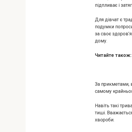
підпливає і затя
Для дівчат є тра
подумки попроси
за своє здоров’я
дому.
Читайте також
За прикметами, 
самому крайньо
Навіть такі трив
тиші. Вважається
хвороби.