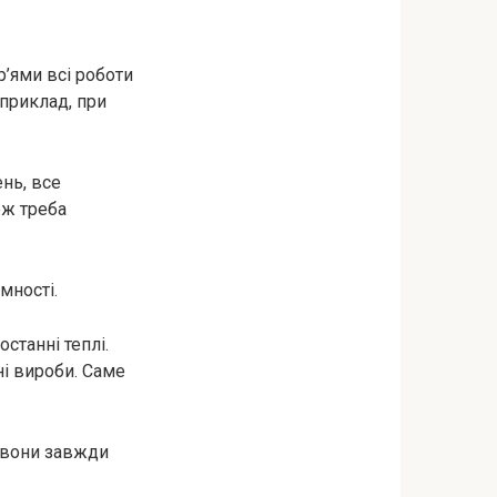
р’ями всі роботи
приклад, при
нь, все
еж треба
мності.
станні теплі.
ні вироби. Саме
і вони завжди