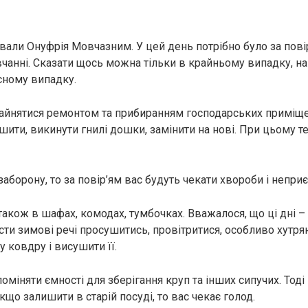
вали Онуфрія Мовчазним. У цей день потрібно було за пові
чанні. Сказати щось можна тільки в крайньому випадку, на
сному випадку.
зайнятися ремонтом та прибиранням господарських приміще
шити, викинути гнилі дошки, замінити на нові. При цьому т
борону, то за повір’ям вас будуть чекати хвороби і неприє
акож в шафах, комодах, тумбочках. Вважалося, що ці дні – о
сти зимові речі просушитись, провітритися, особливо хутря
у ковдру і висушити її.
оміняти ємності для зберігання круп та інших сипучих. Тод
якщо залишити в старій посуді, то вас чекає голод.