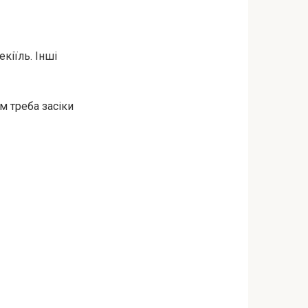
кіїль. Інші
м треба засіки