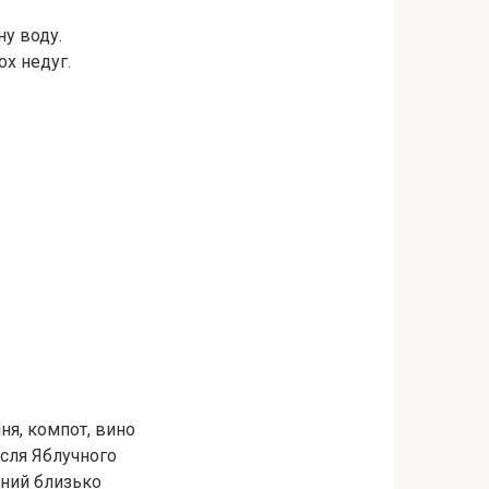
ну воду.
ох недуг.
ня, компот, вино
ісля Яблучного
яний близько