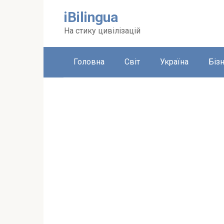
Перейти
iBilingua
до
вмісту
На стику цивілізацій
Головна
Світ
Україна
Біз