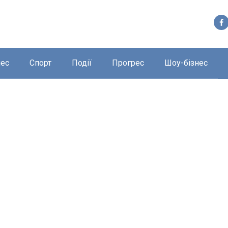
нес
Спорт
Події
Прогрес
Шоу-бізнес