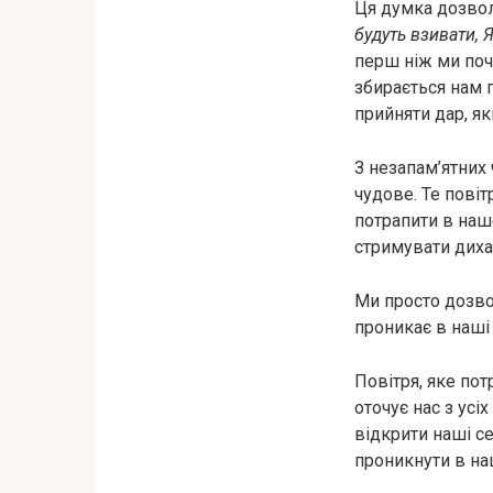
Ця думка дозвол
будуть взивати, Я
перш ніж ми поч
збирається нам п
прийняти дар, я
З незапам’ятних 
чудове. Те повіт
потрапити в наше
стримувати диха
Ми просто дозво
проникає в наші 
Повітря, яке потр
оточує нас з усі
відкрити наші се
проникнути в наш