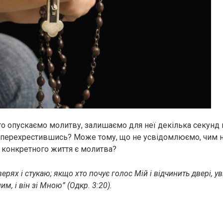
то опускаємо молитву, залишаємо для неї декілька секунд
 перехрестившись? Може тому, що не усвідомлюємо, чим н
конкретного життя є молитва?
ерях і стукаю; якщо хто почує голос Мій і відчинить двері, уві
им, і він зі Мною” (Одкр. 3:20).