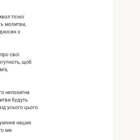
вол тісної
ть молитви,
дносин з
про свої
гутність, щоб
м’я,
ого непохитна
литви будуть
від усього цього.
зуміння наших
го ми