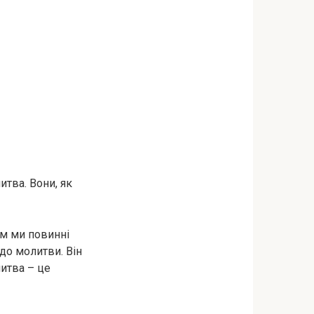
итва. Вони, як
ім ми повинні
до молитви. Він
итва – це