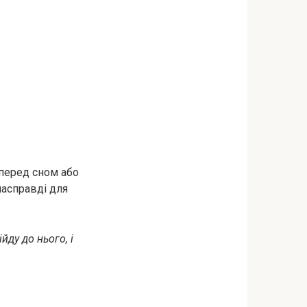
 перед сном або
асправді для
йду до нього, і