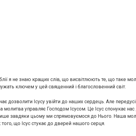
іблії я не знаю кращих слів, що висвітлюють те, що таке мол
служать ключем у цей священний і благословенний світ.
чає дозволити Ісусу увійти до наших сердець. Але передус
а молитва управляє Господом Ісусом. Це Ісус спонукає нас 
і лише завдяки цьому ми спрямовуємося до Нього. Наша мол
того, що Ісус стукає до дверей нашого серця.