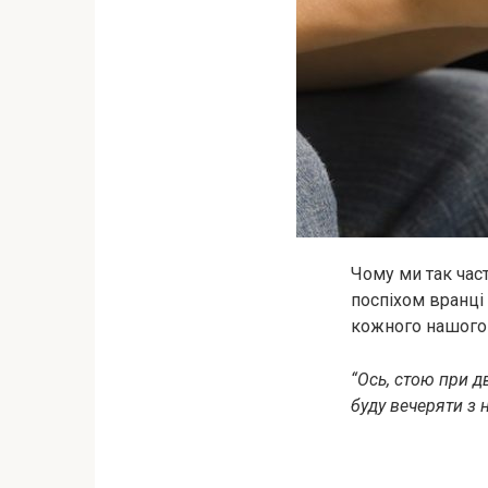
Чому ми так час
поспіхом вранці
кожного нашого 
“Ось, стою при дв
буду вечеряти з н