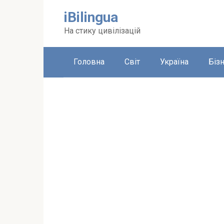
Перейти
iBilingua
до
вмісту
На стику цивілізацій
Головна
Світ
Україна
Біз