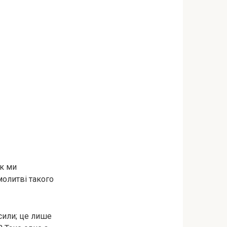
як ми
молитві такого
 сили; це лише