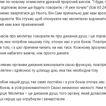
яє по-новому осмислити древній пророчий вислів:
“І буде
 відповім; вони ще будуть говорити, і Я уже почую” (Ісаї 65:24
немо звертатися до Нього, Він Сам прихильно дає нам зрозу
іднести. Він стукає, щоб спонукати нас молитвою відчинити
кий нам вже призначений.
часів про молитву говорили як про дихання душі, і це порі
ря, яке потрібне нашому тілу, оточує нас з усіх боків. Повіт
 тіло, і з цієї причини чинить на нас тиск. Кожному зрозумі
ння набагато важче, ніж просто дихати.
ляємо органам дихання виконувати свою функцію, повітря
легені і здійснює ту цілющу дію, яка так необхідна тілу.
ібне нашій душі, так само постійно і з усіх боків оточує нас.
х боків, в усій різноманітності Своєї незмінної милості. Нам
рця. Молитва – це дихання душі, того органу, який дозволя
і серця, що огрубнули і зачерствіли.