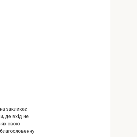
она закликає
и, де вхід не
енях свою
ю благословенну