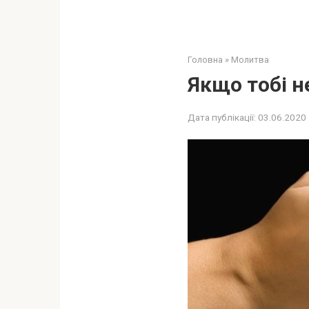
Головна
»
Молитва
Якщо тобі н
Дата публікації:
03.06.2020