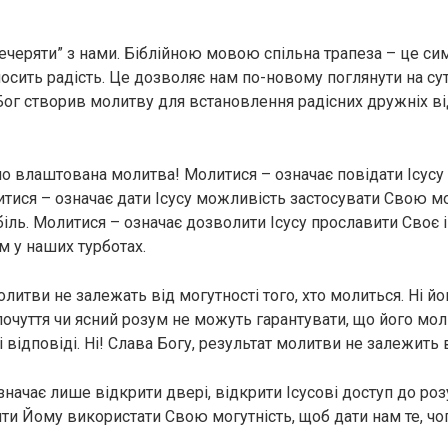
ечеряти” з нами. Біблійною мовою спільна трапеза – це сим
осить радість. Це дозволяє нам по-новому поглянути на су
Бог створив молитву для встановлення радісних дружніх ві
о влаштована молитва! Молитися – означає повідати Ісусу 
итися – означає дати Ісусу можливість застосувати Свою мо
іль. Молитися – означає дозволити Ісусу прославити Своє і
 у наших турботах.
литви не залежать від могутності того, хто молиться. Ні й
 почуття чи ясний розум не можуть гарантувати, що його мо
ні відповіді. Ні! Слава Богу, результат молитви не залежить 
значає лише відкрити двері, відкрити Ісусові доступ до ро
ити Йому використати Свою могутність, щоб дати нам те, чо