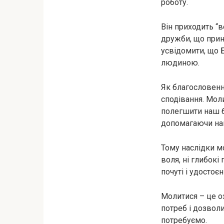
роботу.
Він приходить “в
дружби, що прин
усвідомити, що 
людиною.
Як благословенн
сподівання. Мол
полегшити наш б
допомагаючи нам
Тому наслідки мо
воля, ні глибокі
почуті і удостоє
Молитися – це о
потреб і дозвол
потребуємо.