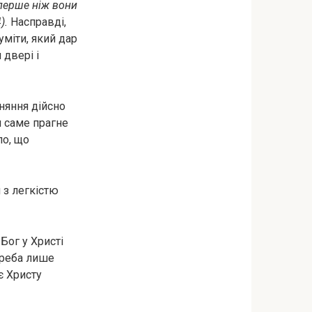
, перше ніж вони
).
Насправді,
міти, який дар
 двері і
вняння дійсно
ря саме прагне
ло, що
 з легкістю
 Бог у Христі
 треба лише
є Христу