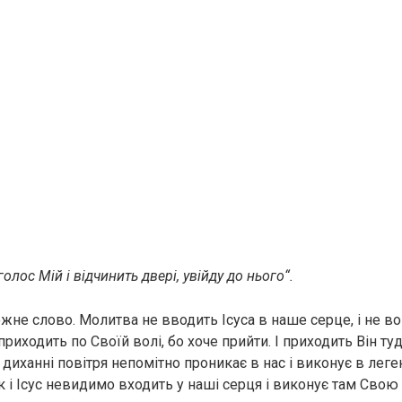
олос Мій і відчинить двері, увійду до нього“.
ожне слово. Молитва не вводить Ісуса в наше серце, і не в
 приходить по Своїй волі, бо хоче прийти. І приходить Він туд
 диханні повітря непомітно проникає в нас і виконує в лег
ак і Ісус невидимо входить у наші серця і виконує там Сво