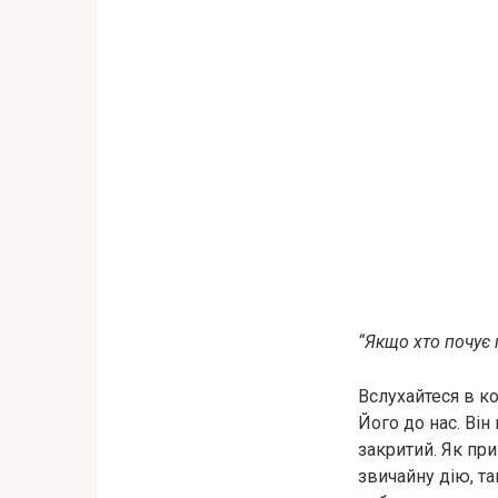
“Якщо хто почує г
Вслухайтеся в к
Його до нас. Він
закритий. Як при
звичайну дію, т