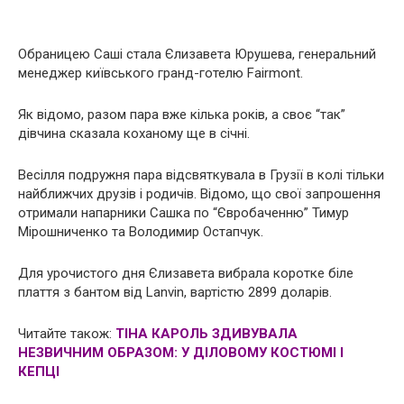
Обраницею Саші стала Єлизавета Юрушева, генеральний
менеджер київського гранд-готелю Fairmont.
Як відомо, разом пара вже кілька років, а своє “так”
дівчина сказала коханому ще в січні.
Весілля подружня пара відсвяткувала в Грузії в колі тільки
найближчих друзів і родичів. Відомо, що свої запрошення
отримали напарники Сашка по “Євробаченню” Тимур
Мірошниченко та Володимир Остапчук.
Для урочистого дня Єлизавета вибрала коротке біле
плаття з бантом від Lanvin, вартістю 2899 доларів.
Читайте також:
ТІНА КАРОЛЬ ЗДИВУВАЛА
НЕЗВИЧНИМ ОБРАЗОМ: У ДІЛОВОМУ КОСТЮМІ І
КЕПЦІ