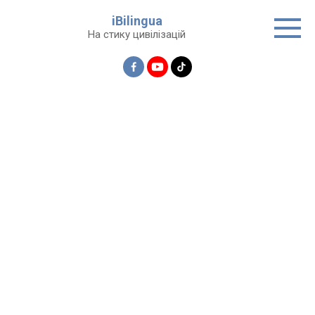
Перейти
iBilingua
до
На стику цивілізацій
вмісту