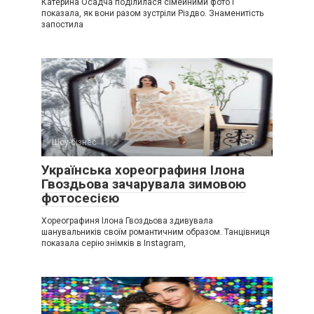
Катерина Осадча поділилася сімейними фото і
показала, як вони разом зустріли Різдво. Знаменитість
запостила
Шоу-бізнес
0
Українська хореографиня Ілона
Гвоздьова зачарувала зимовою
фотосесією
Хореографиня Ілона Гвоздьова здивувала
шанувальників своїм романтичним образом. Танцівниця
показала серію знімків в Instagram,