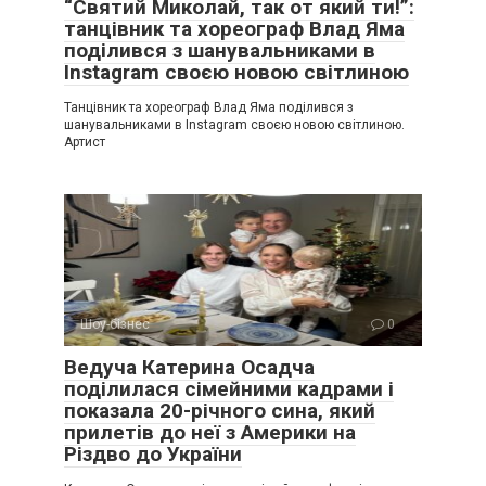
“Святий Миколай, так от який ти!”:
танцівник та хореограф Влад Яма
поділився з шанувальниками в
Instagram своєю новою світлиною
Танцівник та хореограф Влад Яма поділився з
шанувальниками в Instagram своєю новою світлиною.
Артист
Шоу-бізнес
0
Ведуча Катерина Осадча
поділилася сімейними кадрами і
показала 20-річного сина, який
прилетів до неї з Америки на
Різдво до України