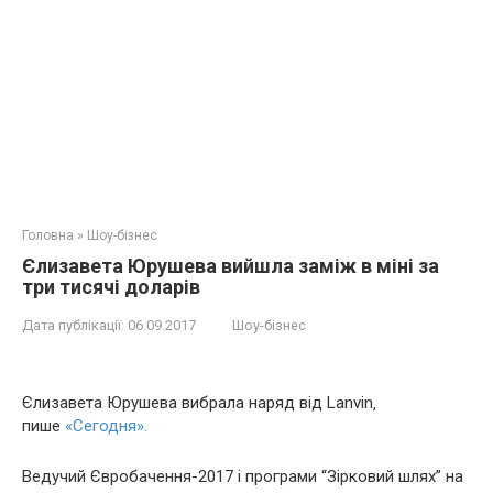
Головна
»
Шоу-бізнес
Єлизавета Юрушева вийшла заміж в міні за
три тисячі доларів
Дата публікації:
06.09.2017
Шоу-бізнес
Єлизавета Юрушева вибрала наряд від Lanvin‚
пише
«Сегодня».
Ведучий Євробачення-2017 і програми “Зірковий шлях” на