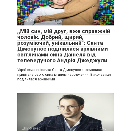
Шоу-бізнес
0
,,Мій син, мій друг, вже справжній
чоловік. Добрий, щирий,
розуміючий, унікальний”: Санта
Дімопулос поділилася архівними
світлинами сина Даніеля від
телеведучого Андрія Джеджули
Українська співачка Санта Дімопулос зворушливо
привітала свого сина із днем народження. Виконавиця
поділилася архівними
Шоу-бізнес
0