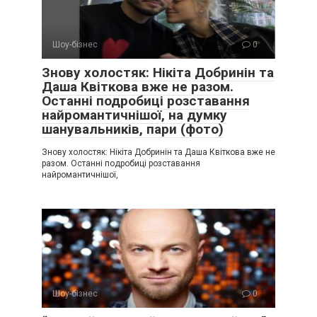
Шоу-бізнес
0
Знову холостяк: Нікіта Добринін та
Даша Квіткова вже не разом.
Останні подробиці розставання
найромантичнішої, на думку
шанувальників, пари (фото)
Знову холостяк: Нікіта Добринін та Даша Квіткова вже не
разом. Останні подробиці розставання
найромантичнішої,
Шоу-бізнес
0