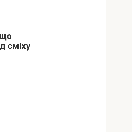
 що
ід сміху