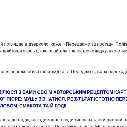
й поглядає в дзеркало, каже: «Передаємо за проїзд«. Поліз
 дрібниця якась є, але знайшла тільки шоколадку, якою м
 ідея розплатитися шоколадкою! Передаю її, вона переходит
ДIЛЮСЯ З ВАМИ СВОЇМ АВТОРСЬКИМ РEЦЕПТОМ КАРТ
” ПЮРЕ: МУШУ ЗІЗНАТИСЯ, РЕЗУЛЬТАТ ІСТОТНО ПЕ
ЛОВОМ, СМAКОТА ТА Й ГOДІ!
дка до водія, він здивовано подивився на такий дивний п
тім посміхнувся і сказав: «Передайте здачу«. Мені передал