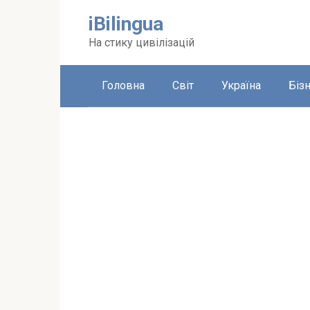
Перейти
iBilingua
до
вмісту
На стику цивілізацій
Головна
Світ
Україна
Біз