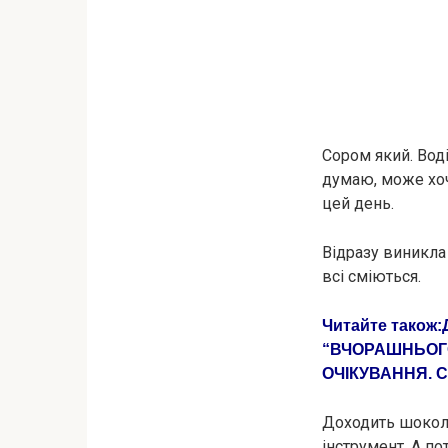
Сором який. Воді
думаю, може хоч
цей день.
Відразу виникла
всі сміються.
Читайте також:
“ВЧОРАШНЬОГО
ОЧІКУВАННЯ. С
Доходить шокола
інструмент. А по