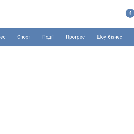
нес
Спорт
Події
Прогрес
Шоу-бізнес