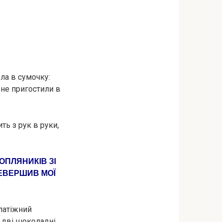
ла в сумочку:
ене пригостили в
ь з рук в руки,
ОПЛЯНИКІВ ЗІ
РЕВЕРШИВ МОЇ
латіжний
и дві шоколадні