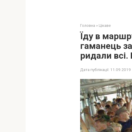
Головна
»
Цікаве
Їду в маршр
гаманець заб
ридали всі.
Дата публікації:
11.09.2019