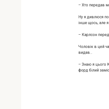
– Хто передав м
Ну я дивлюся по 
інше щось, але я
– Карлсон перед
Чоловік в цей ча
видав…
– Знаю я цього 
форд білий заміс