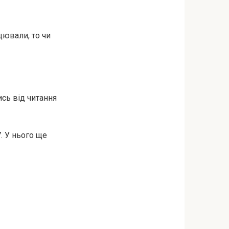
цювали, то чи
ись від читання
. У нього ще