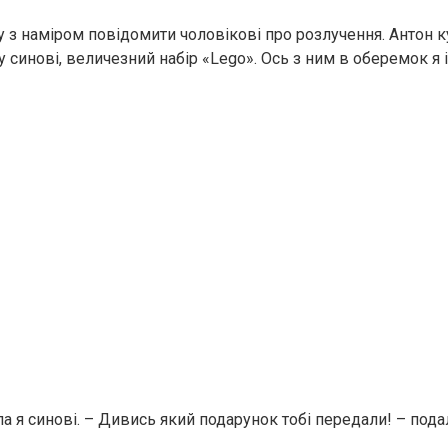
з наміром повідомити чоловікові про розлучення. Антон к
 синові, величезний набір «Lego». Ось з ним в оберемок я 
ла я синові. – Дивись який подарунок тобі передали! – под