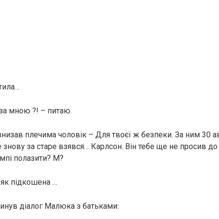
тила…
за мною ?! – питаю.
знизав плечима чоловік – Для твоєї ж безпеки. За ним 30 а
 знову за старе взявся… Карлсон. Він тебе ще не просив до
омпі полазити? М?
 як підкошена …
линув діалог Малюка з батьками: