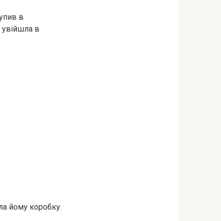
упив в
і увійшла в
ала йому коробку.