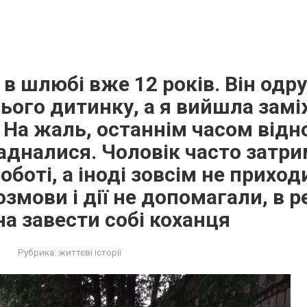
 в шлюбі вже 12 років. Він одр
нього дитинку, а я вийшла замі
 На жаль, останнім часом відн
адналися. Чоловік часто затр
оботі, а іноді зовсім не приход
змови і дії не допомагали, в р
а завести собі коханця
Рубрика:
життєві історії