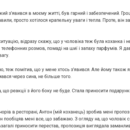
кий з’явився в моєму житті, був гарний і забезпечений. Гр
вили, просто хотілося крапельку уваги і тепла. Проте, він 
итуацію, відразу скажу, що у чоловіка теж була коханка і н
 телефонних розмов, помаді на шиї і запаху парфумів. Я д
вагу.
о, теж помітив, що у мене хтось з’явився. Але йому також я
ався через сина, не більше того.
, що реакції з його боку не буде. Стала приносити подарун
ечорів в ресторані, Антон (мій коханець) зробив мені пропо
ін пообіцяв мені все, що забажаю. З огляду на, що чоловік
взагалі приносити перестав, пропозиція виглядала заманли