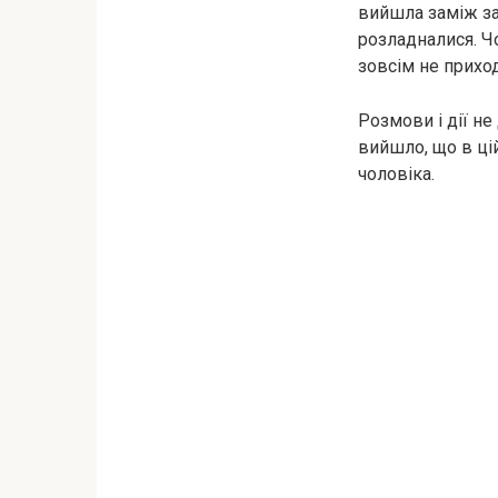
вийшла заміж за
розладналися. Чо
зовсім не прихо
Розмови і дії не
вийшло, що в цій
чоловіка.