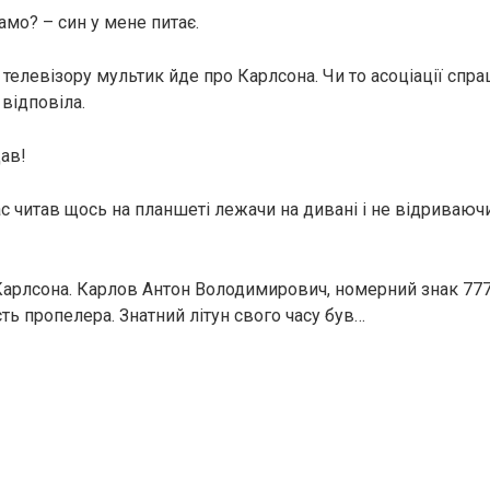
амо? – син у мене питає.
телевізору мультик йде про Карлсона. Чи то асоціації спра
 відповіла.
ав!
с читав щось на планшеті лежачи на дивані і не відриваюч
Карлсона. Карлов Антон Володимирович, номерний знак 777
ть пропелера. Знатний літун свого часу був…