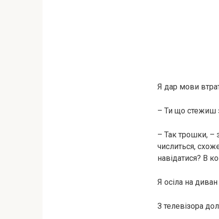
Я дар мови втра
– Ти що стежиш 
– Так трошки, – 
числиться, схоже
навідатися? В к
Я осіла на диван
З телевізора до