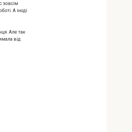
с зовсім
боті. А іноді
нця. Але так
римала від