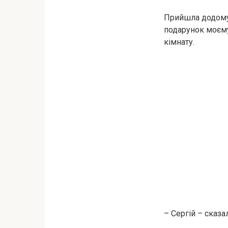
Прийшла додому 
подарунок моєму
кімнату.
– Сергій – сказа