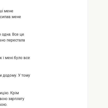
оші мене
засипав мене
е одна. Все це
авно перестала
к і мені було все
ки додому. У тому
зицію. Крім
 свою зарплату
вою.