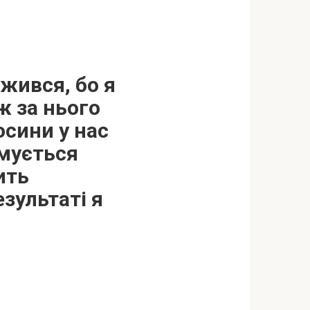
ужився, бо я
ж за нього
осини у нас
имується
ить
езультаті я