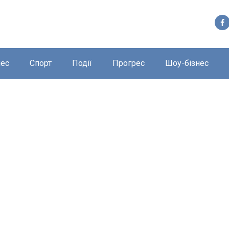
нес
Спорт
Події
Прогрес
Шоу-бізнес