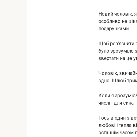
Новий чоловік, я
особливо не ціка
подарунками.
Щоб роз’яснити с
було зрозуміло з
звертати на це у
Чоловік, звичайн
одно. Шлюб трим
Коли я зрозуміла
числі і для сина.
І ось в один з в
любові і тепла в
останнім часом 