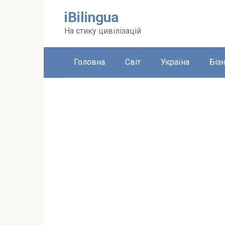
Перейти
iBilingua
до
вмісту
На стику цивілізацій
Головна
Світ
Україна
Біз