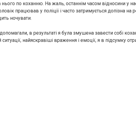
 нього по коханню. На жаль, останнім часом відносини у на
ловік працював у поліції і часто затримується допізна на ро
дить ночувати.
 допомагали, в результаті я була змушена завести собі коха
 ситуації, найяскравіші враження і емоції, я в підсумку от