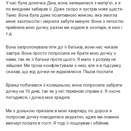
У нас була донечка Діна, вона залишилася з матір’ю, а я
по вихідним забирав її. Дуже скоро я зустрів нове щастя-
Таню. Вона була дуже позитивною жінкою, яка змогла
мене заспокоїти і змусити забути минуле. Вона з легкістю
прийняла мою дочку, разом ми ходили в зоопарк, в кіно і
т.д.
Вона запропонувала піти до її батьків, вони нас чекали
завтра. Вона просто попросила не брати мою дочку з
нами, так як її батьки проти цього. Я мало з розуму не
зійшовя. Ми трохи конфліктували з нею, але я в підсумку
сказав, що від дочки не відмовлюся. Пішов поспати.
Вранці побачився з колишньою, вона попросила забрати
дочку на 10 днів, так як у неї термінові справи є. Я охоче
погодився, і дочка моя зраділа.
Ми з донькою приїхали в мою квартиру, по дорозі я
попросив дочку поводитися акуратно, адже ми повинні
ввечері поїхати в гості. Я тоді її поцілував і обійняв.