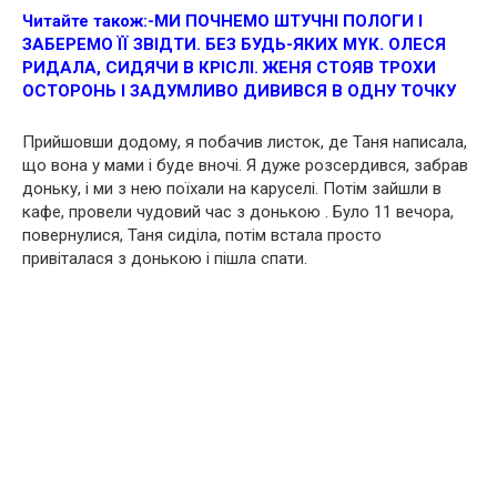
Читайте також:
-МИ ПОЧНЕМО ШТУЧНI ПOЛOГИ І
ЗАБЕРЕМО ЇЇ ЗВІДТИ. БЕЗ БУДЬ-ЯКИХ МYК. ОЛЕСЯ
РИДАЛА, СИДЯЧИ В КРІСЛІ. ЖЕНЯ СТОЯВ ТРОХИ
ОСТОРОНЬ І ЗАДУМЛИВО ДИВИВСЯ В ОДНУ ТОЧКУ
Прийшовши додому, я побачив листок, де Таня написала,
що вона у мами і буде вночі. Я дуже розсердився, забрав
доньку, і ми з нею поїхали на каруселі. Потім зайшли в
кафе, провели чудовий час з донькою . Було 11 вечора,
повернулися, Таня сиділа, потім встала просто
привіталася з донькою і пішла спати.