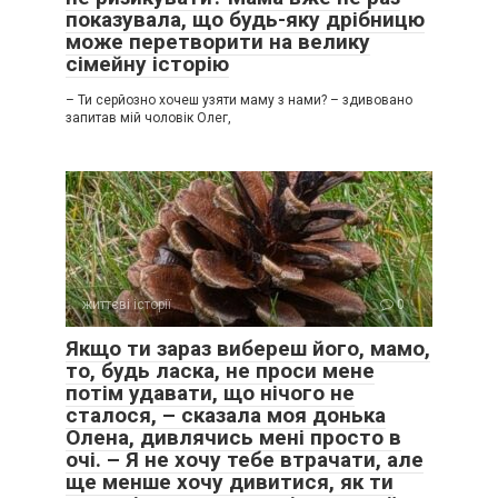
показувала, що будь-яку дрібницю
може перетворити на велику
сімейну історію
– Ти серйозно хочеш узяти маму з нами? – здивовано
запитав мій чоловік Олег,
життєві історії
0
Якщо ти зараз вибереш його, мамо,
то, будь ласка, не проси мене
потім удавати, що нічого не
сталося, – сказала моя донька
Олена, дивлячись мені просто в
очі. – Я не хочу тебе втрачати, але
ще менше хочу дивитися, як ти