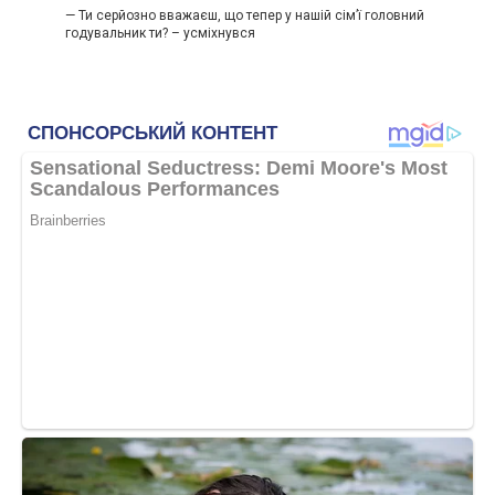
— Ти серйозно вважаєш, що тепер у нашій сім’ї головний
годувальник ти? – усміхнувся