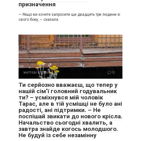
призначення
— Якщо ви хочете запросити ще двадцять три людини зі
свого боку, – сказала
життєві історії
0
Ти серйозно вважаєш, що тепер у
нашій сім’ї головний годувальник
ти? – усміхнувся мій чоловік
Тарас, але в тій усмішці не було ані
радості, ані підтримки. – Не
поспішай звикати до нового крісла.
Начальство сьогодні хвалить, а
завтра знайде когось молодшого.
Не будуй із себе незамінну