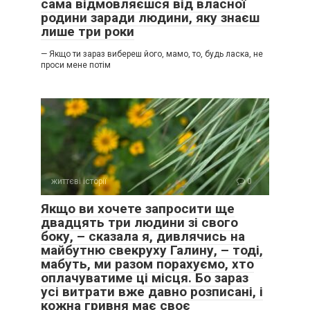
сама відмовляєшся від власної
родини заради людини, яку знаєш
лише три роки
— Якщо ти зараз вибереш його, мамо, то, будь ласка, не
проси мене потім
життєві історії
0
Якщо ви хочете запросити ще
двадцять три людини зі свого
боку, – сказала я, дивлячись на
майбутню свекруху Галину, – тоді,
мабуть, ми разом порахуємо, хто
оплачуватиме ці місця. Бо зараз
усі витрати вже давно розписані, і
кожна гривня має своє