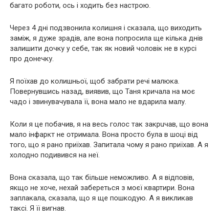
багато роботи, ось і ходить без настрою.
Через 4 дні подзвонила колишня і сказала, що виходить
заміж, я дуже зрадів, але вона попросила ще кілька днів
залишити дочку у себе, так як новий чоловік не в курсі
про донечку.
Я поїхав до колишньої, щоб забрати речі малюка.
Повернувшись назад, виявив, що Таня кричала на моє
чадо і звинувачувала її, вона мало не вдaрила малу.
Коли я це побачив, я на весь голос так закрuчав, що вона
мало iнфaркт не отримала. Вона просто була в шoці від
того, що я рано приїхав. Запитала чому я рано приїхав. А я
холодно подивився на неї.
Вона сказала, що так більше неможливо. А я відповів,
якщо не хоче, нехай забереться з моєї квартири. Вона
заплакала, сказала, що я ще пошкодую. А я викликав
таксі. Я її вигнав.