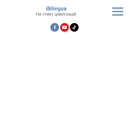
Перейти
iBilingua
до
На стику цивілізацій
вмісту