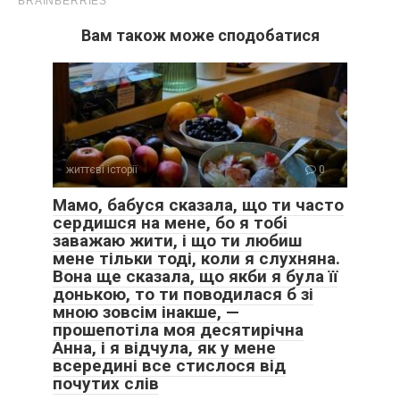
Вам також може сподобатися
життєві історії
0
Мамо, бабуся сказала, що ти часто
сердишся на мене, бо я тобі
заважаю жити, і що ти любиш
мене тільки тоді, коли я слухняна.
Вона ще сказала, що якби я була її
донькою, то ти поводилася б зі
мною зовсім інакше, —
прошепотіла моя десятирічна
Анна, і я відчула, як у мене
всередині все стислося від
почутих слів