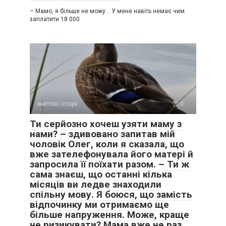
– Мамо, я більше не можу… У мене навіть немає чим
заплатити 18 000
життєві історії
0
Ти серйозно хочеш узяти маму з
нами? – здивовано запитав мій
чоловік Олег, коли я сказала, що
вже зателефонувала його матері й
запросила її поїхати разом. – Ти ж
сама знаєш, що останні кілька
місяців ви ледве знаходили
спільну мову. Я боюся, що замість
відпочинку ми отримаємо ще
більше напруження. Може, краще
не ризикувати? Мама вже не раз