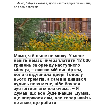
— Мамо, бабуся сказала, що ти часто сердишся на мене,
бо я тобі заважаю
життєві історії
0
Мамо, я більше не можу. У мене
навіть немає чим заплатити 18 000
гривень за оренду наступного
місяця, – сказав мій син Артем,
коли я відчинила двері. Голос у
нього тремтів, а сам він дивився
кудись повз мене, ніби боявся
зустрітися зі мною очима. – Я
думав, що все буде інакше. Думав,
що впораюся сам, але тепер навіть
не знаю, що робити