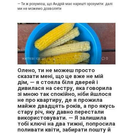
— Ти ж розумієш, що Андрій має нарешті зрозуміти: далі
ми не можемо дозволяти
життєві історії
0
Олено, ти не можеш просто
сказати мені, що це вже не мій
дім, — я стояла біля дверей і
дивилася на сестру, яка говорила
зі мною так спокійно, ніби йшлося
не про квартиру, де я прожила
майже двадцять років, а про якусь
стару річ, яку давно перестали
використовувати. — Я залишила
тобі ключі на два тижні, попросила
поливати квіти, забирати пошту й