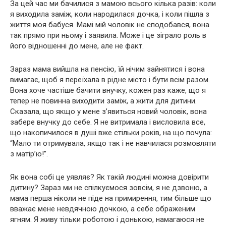
За цей час ми бачилися з мамою всього кілька разів: коли
я виходила заміж, коли народилася дочка, і коли пішла з
життя моя бабуся. Мамі мій чоловік не сподобався, вона
так прямо при ньому і заявила. Може і це зіграло роль в
його відношенні до мене, але не факт.
Зараз мама вийшла на пенсію, їй нічим зайнятися і вона
вимагає, щоб я переїхала в рідне місто і бути всім разом.
Вона хоче частіше бачити внучку, кожен раз каже, що я
тепер не повинна виходити заміж, а жити для дитини.
Сказала, що якщо у мене з’явиться новий чоловік, вона
забере внучку до себе. Я не витримала і висловила все,
що накопичилося в душі вже стільки років, на що почула:
“Мало ти отримувала, якщо так і не навчилася розмовляти
з матір’ю!”.
Як вона собі це уявляє? Як такій людині можна довірити
дитину? Зараз ми не спілкуємося зовсім, я не дзвоню, а
мама перша ніколи не піде на примирення, тим більше що
вважає мене невдячною дочкою, а себе ображеним
ягням. Я живу тільки роботою і донькою, намагаюся не