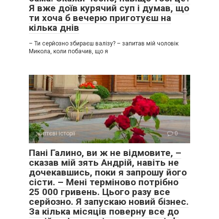
Я вже доїв курячий суп і думав, що
ти хоча б вечерю приготуєш на
кілька днів
– Ти серйозно збираєш валізу? – запитав мій чоловік
Микола, коли побачив, що я
життєві історії
0
Пані Галино, ви ж не відмовите, –
сказав мій зять Андрій, навіть не
дочекавшись, поки я запрошу його
сісти. – Мені терміново потрібно
25 000 гривень. Цього разу все
серйозно. Я запускаю новий бізнес.
За кілька місяців поверну все до