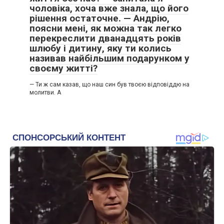
чоловіка, хоча вже знала, що його
рішення остаточне. — Андрію,
поясни мені, як можна так легко
перекреслити дванадцять років
шлюбу і дитину, яку ти колись
називав найбільшим подарунком у
своєму житті?
— Ти ж сам казав, що наш син був твоєю відповіддю на
молитви. А