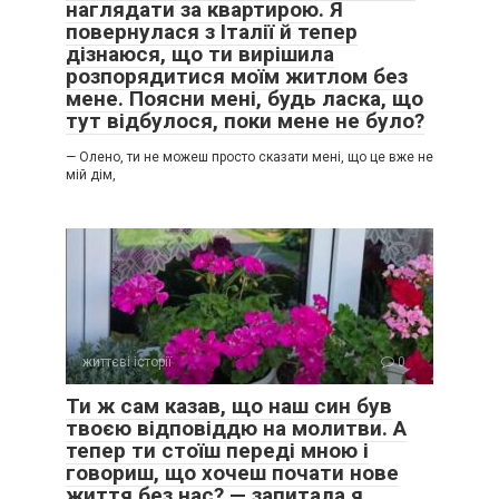
наглядати за квартирою. Я
повернулася з Італії й тепер
дізнаюся, що ти вирішила
розпорядитися моїм житлом без
мене. Поясни мені, будь ласка, що
тут відбулося, поки мене не було?
— Олено, ти не можеш просто сказати мені, що це вже не
мій дім,
життєві історії
0
Ти ж сам казав, що наш син був
твоєю відповіддю на молитви. А
тепер ти стоїш переді мною і
говориш, що хочеш почати нове
життя без нас? — запитала я