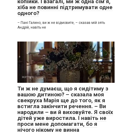
копійки. І взагалі, ми ж одна сім’я,
хіба не повинні підтримувати одне
одного?
– Пані Галино, ви ж не відмовите, – сказав мій зять
Андрій, навіть не
життєві історії
0
Ти ж не думаєш, що я сидітиму з
вашою дитиною? – сказала моя
свекруха Марія ще до того, як я
встигла закінчити речення. – Ви
народили – ви й виховуйте. Я своїх
дітей уже виростила. І навіть не
проси мене допомагати, бо я
нічого нікому не винна