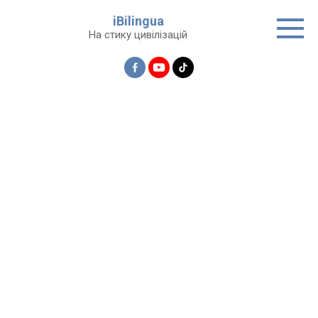
Перейти
iBilingua
до
На стику цивілізацій
вмісту