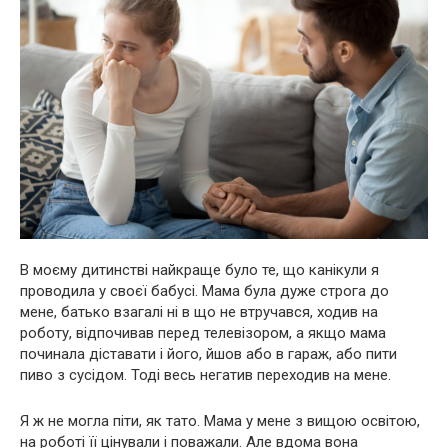
В моєму дитинстві найкраще було те, що канікули я
проводила у своєї бабусі. Мама була дуже строга до
мене, батько взагалі ні в що не втручався, ходив на
роботу, відпочивав перед телевізором, а якщо мама
починала діставати і його, йшов або в гараж, або пити
пиво з сусідом. Тоді весь негатив переходив на мене.
Я ж не могла піти, як тато. Мама у мене з вищою освітою,
на роботі її цінували і поважали. Але вдома вона