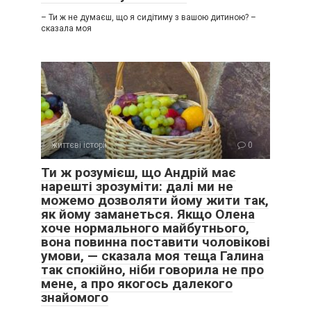
– Ти ж не думаєш, що я сидітиму з вашою дитиною? –
сказала моя
життєві історії
0
Ти ж розумієш, що Андрій має
нарешті зрозуміти: далі ми не
можемо дозволяти йому жити так,
як йому заманеться. Якщо Олена
хоче нормального майбутнього,
вона повинна поставити чоловікові
умови, — сказала моя теща Галина
так спокійно, ніби говорила не про
мене, а про якогось далекого
знайомого