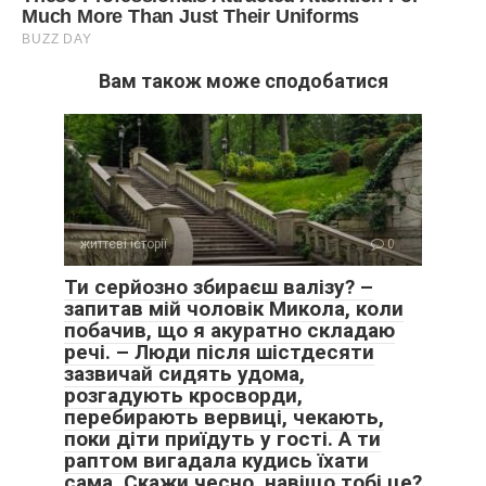
Вам також може сподобатися
життєві історії
0
Ти серйозно збираєш валізу? –
запитав мій чоловік Микола, коли
побачив, що я акуратно складаю
речі. – Люди після шістдесяти
зазвичай сидять удома,
розгадують кросворди,
перебирають вервиці, чекають,
поки діти приїдуть у гості. А ти
раптом вигадала кудись їхати
сама. Скажи чесно, навіщо тобі це?