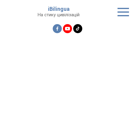
Перейти
iBilingua
до
На стику цивілізацій
вмісту