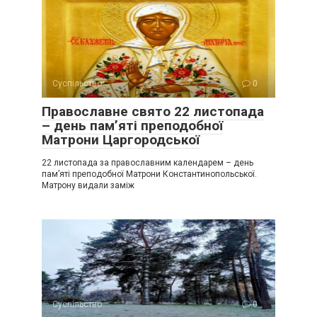
Суспільство
0
Православне свято 22 листопада
– день пам’яті преподобної
Матрони Царгородської
22 листопада за православним календарем – день
пам’яті преподобної Матрони Константинопольської.
Матрону видали заміж
Суспільство
0