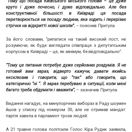
“Тому що посада Київського міського голови – це дуже
круто і дуже почесно, і дуже відповідально. Але без
конструктивної більшості в Київраді ця посада
перетворюється на посаду людини, яка ходить і перерізає
стрічки на відкритті нової школи”
, – пояснив Притула.
За його словами, “рипатися на такий високий пост, не
розуміючи, як буде виглядати співпраця з депутатським
корпусом в Київраді – це, як мінімум, безвідповідально”.
“Тому це питання потребує дуже серйозних роздумів. Я не
готовий вам зараз, відверто кажучи, давати якийсь
ексклюзив і говорити, що “так” або говорити, що
категорично “ні “. Я зараз перебуваю в ситуації, коли мені
багато треба обдумати і зважити”,
– зазначив Притула.
Видання нагадує, на минулорічних виборах в Раду шоумен
йшов у списку під номером 30, але не отримав мандат:
партія завела в парламент трохи людей.
А 21 травня голова політсили Голос Кіра Рудик заявила,