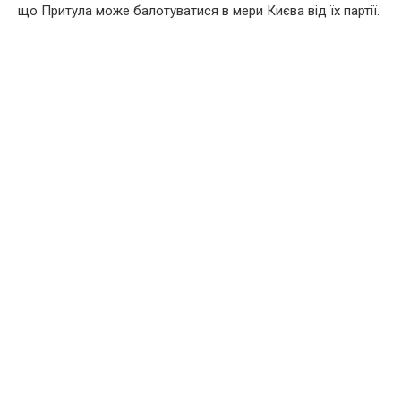
що Притула може балотуватися в мери Києва від їх партії.