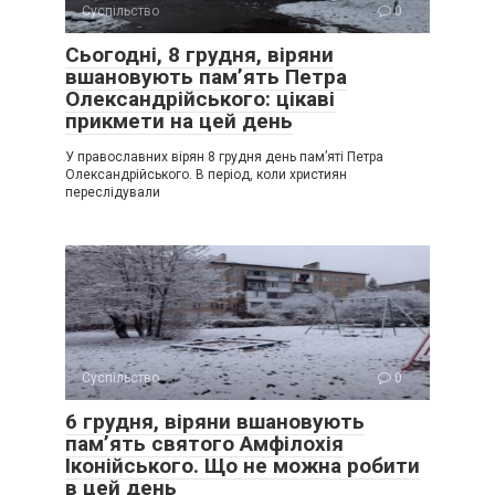
Суспільство
0
Сьогодні, 8 грудня, віряни
вшановують пам’ять Петра
Олександрійського: цікаві
прикмети на цей день
У православних вірян 8 грудня день пам’яті Петра
Олександрійського. В період, коли християн
переслідували
Суспільство
0
6 грудня, віряни вшановують
пам’ять святого Амфілохія
Іконійського. Що не можна робити
в цей день