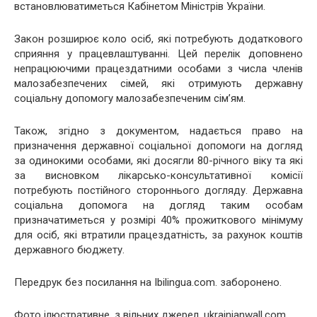
встановлюватиметься Кабінетом Міністрів України.
Закон розширює коло осіб, які потребують додаткового
сприяння у працевлаштуванні. Цей перелік доповнено
непрацюючими працездатними особами з числа членів
малозабезпечених сімей, які отримують державну
соціальну допомогу малозабезпеченим сім’ям.
Також, згідно з документом, надається право на
призначення державної соціальної допомоги на догляд
за одинокими особами, які досягли 80-річного віку та які
за висновком лікарсько-консультативної комісії
потребують постійного стороннього догляду. Державна
соціальна допомога на догляд таким особам
призначатиметься у розмірі 40% прожиткового мінімуму
для осіб, які втратили працездатність, за рахунок коштів
державного бюджету.
Передрук без посилання на Ibilingua.com. заборонено.
Фото ілюстративне, з вільних джерел, ukrainianwall.com