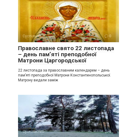
Суспільство
0
Православне свято 22 листопада
– день пам’яті преподобної
Матрони Царгородської
22 листопада за православним календарем – день
пам’яті преподобної Матрони Константинопольської.
Матрону видали заміж
Суспільство
0