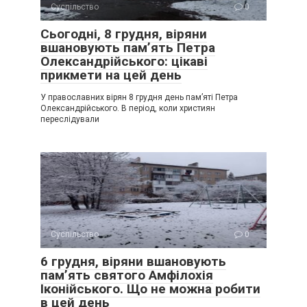
Суспільство
0
Сьогодні, 8 грудня, віряни
вшановують пам’ять Петра
Олександрійського: цікаві
прикмети на цей день
У православних вірян 8 грудня день пам’яті Петра
Олександрійського. В період, коли християн
переслідували
Суспільство
0
6 грудня, віряни вшановують
пам’ять святого Амфілохія
Іконійського. Що не можна робити
в цей день