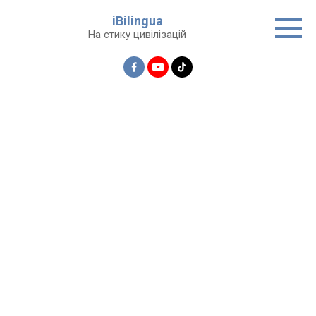
Перейти
iBilingua
до
На стику цивілізацій
вмісту