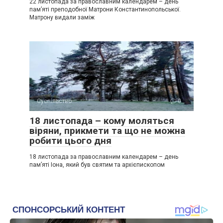
22 листопада за православним календарем – день
пам’яті преподобної Матрони Константинопольської.
Матрону видали заміж
Суспільство
0
18 листопада – кому моляться
віряни, прикмети та що не можна
робити цього дня
18 листопада за православним календарем – день
пам’яті Іона, який був святим та архієпископом