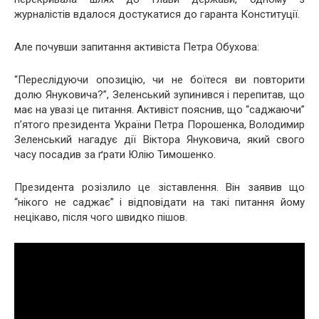
журналістів вдалося достукатися до гаранта Конституції.
Але почувши запитання активіста Петра Обухова:
“Переслідуючи опозицію, чи не боїтеся ви повторити
долю Януковича?”, Зеленський зупинився і перепитав, що
має на увазі це питання. Активіст пояснив, що “саджаючи”
п’ятого президента України Петра Порошенка, Володимир
Зеленський нагадує дії Віктора Януковича, який свого
часу посадив за ґрати Юлію Тимошенко.
Президента розізлило це зіставлення. Він заявив що
“нікого не саджає” і відповідати на такі питання йому
нецікаво, після чого швидко пішов.