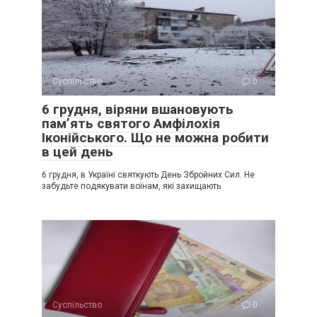
Суспільство
0
6 грудня, віряни вшановують
пам’ять святого Амфілохія
Іконійського. Що не можна робити
в цей день
6 грудня, в Україні святкують День Збройних Сил. Не
забудьте подякувати воїнам, які захищають
Суспільство
0