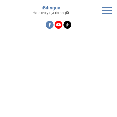
Перейти
iBilingua
до
На стику цивілізацій
вмісту