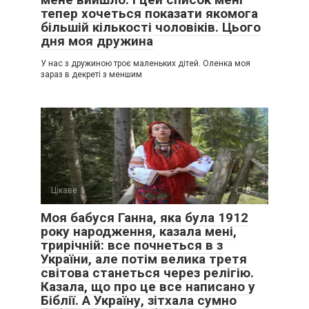
тепер хочеться показати якомога
більшій кількості чоловіків. Цього
дня моя дружина
У нас з дружиною троє маленьких дітей. Оленка моя
зараз в декреті з меншим
Цікаве
0
Моя бабуся Ганна, яка була 1912
року народження, казала мені,
трирічній: все почнеться в з
України, але потім велика третя
світова станеться через релігію.
Казала, що про це все написано у
Біблії. А Україну, зітхала сумно