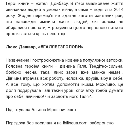
Герої книги – жителі Донбасу. В п’єсі змальоване життя
звичайних людей в умовах війни, а саме – події літа 2014
року. Жодне перемир’я не здатне загоїти завданих ран,
що назавжди змінили життя людей, які зовсім не
збиралися воювати, – розуміння цього червоною ниткою
простягається крізь весь твір.
Люко Дашвар, «#ГАЛЯБЕЗГОЛОВИ».
Незвичайна і гостросюжетна новинка популярної авторки.
Головна героїня книги – дівчина Галя. Тендітно-сильна,
болісно чесна, така, яких зараз вже майже немає…
Дівчина втрачає все: роботу, чоловіка, друзів, віру в себе.
А все тому, що хотіла допомогти іншим. Можливо, це
доля подарувала Галі такий урок: спочатку треба думати
про себе, лівчинко! чи засвоїть його Галя?..
Підготувала Альона Мірошниченко
Передрук без посилання на Ibilingua.com. заборонено.