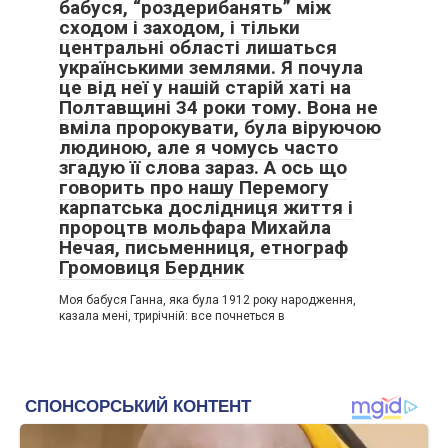
бабуся, “роздерибанять” між
сходом і заходом, і тільки
центральні області лишаться
українськими землями. Я почула
це від неї у нашій старій хаті на
Полтавщині 34 роки тому. Вона не
вміла пророкувати, була віруючою
людиною, але я чомусь часто
згадую її слова зараз. А ось що
говорить про нашу Перемогу
карпатська дослідниця життя і
пророцтв мольфара Михайла
Нечая, письменниця, етнограф
Громовиця Бердник
Моя бабуся Ганна, яка була 1912 року народження,
казала мені, трирічній: все почнеться в