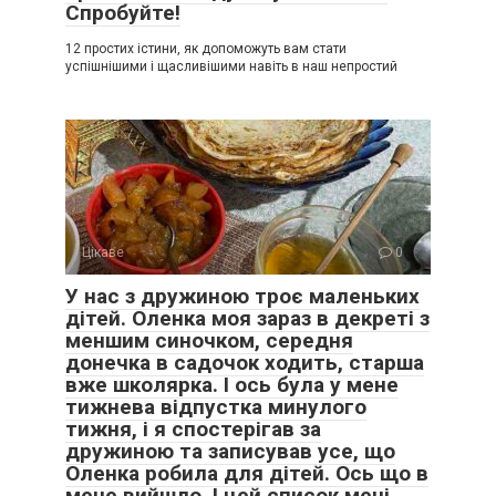
Спробуйте!
12 простих істини, як допоможуть вам стати
успішнішими і щасливішими навіть в наш непростий
Цікаве
0
У нас з дружиною троє маленьких
дітей. Оленка моя зараз в декреті з
меншим синочком, середня
донечка в садочок ходить, старша
вже школярка. І ось була у мене
тижнева відпустка минулого
тижня, і я спостерігав за
дружиною та записував усе, що
Оленка робила для дітей. Ось що в
мене вийшло. І цей список мені