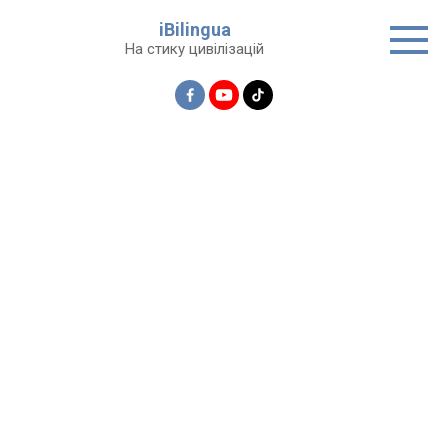
Перейти
iBilingua
до
На стику цивілізацій
вмісту