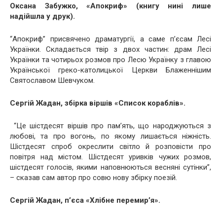
Оксана Забужко, «Апокриф» (книгу нині лише
надійшла у друк).
“Апокриф” присвячено драматургії, а саме п’єсам Лесі
Українки. Складається твір з двох частин: драм Лесі
Українки та чотирьох розмов про Лесю Українку з главою
Української греко-католицької Церкви Блаженнішим
Святославом Шевчуком.
Сергій Жадан, збірка віршів «Список кораблів».
“Це шістдесят віршів про пам’ять, що народжуються з
любові, та про вогонь, по якому лишається ніжність.
Шістдесят спроб окреслити світло й розповісти про
повітря над містом. Шістдесят уривків чужих розмов,
шістдесят голосів, якими наповнюються весняні сутінки”,
– сказав сам автор про совю нову збірку поезій.
Сергій Жадан, п’єса «Хлібне перемир’я».