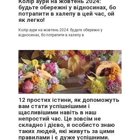
Колір аури на жовтень 2024:
будьте обережні у відносинах, бо
потрапити в халепу в цей час, ой
як легко!
Колір аури на жовтень 2024: будьте обережні у
відносинах, бо потрапити в халепу в
Цікаве
0
12 простих істини, як допоможуть
вам стати успішнішими і
щасливішими навіть в наш
непростий час. Це зовсім не
складно і дієво, я особисто знаю
таких людей, які живуть за цими
правилами і є дуже успішними.