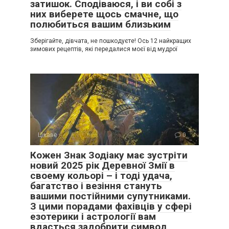
затишок. Сподіваюся, і ви собі з
них виберете щось смачне, що
полюбиться вашим близьким
Зберігайте, дівчата, не пошкодуєте! Ось 12 найкращих
зимових рецептів, які передалися моєї від мудрої
Цікаве
0
Кожен Знак Зодіаку має зустріти
новий 2025 рік Деревної Змії в
своему кольорі – і тоді удача,
багатство і везіння стануть
вашими постійними супутниками.
З цими порадами фахівців у сфері
езотерики і астрології вам
вдасться задобрити символ