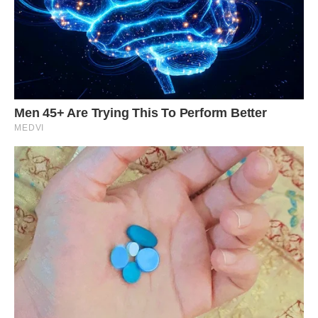
Женя.
– Ну ти і ризикована! – сміявся Олег.