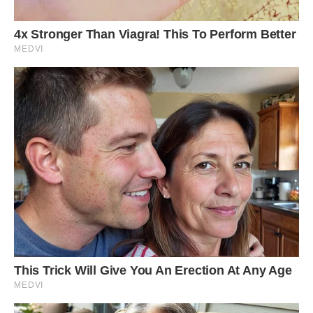
– Ще кілька таких візитів по родичах – і можна буде
реально іпотеку перекрити, – посміхнулася Женя. – До
речі, наступного тижня день народження мого дядька
Валерія. Я спеціально для тебе вже і вбрання приготувала.
Порвала, а потім зашила татову стару сорочку.
Приміряєш?
– А ти шити вмієш? – здивувався хлопець.
– Ні, звичайно! Тому вона така колоритна й вийшла! –
посміхнулася Євгенія.
Винахідливості цієї парочки можуть позаздрити
найпродуманіші аферисти сучасності. Та у молодої пари
дійсно кредити й іпотека, їх саме життя змушує бути
винахідливими.