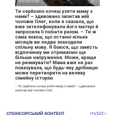
життєві історії
0
Ти серйозно хочеш узяти маму з
нами? – здивовано запитав мій
чоловік Олег, коли я сказала, що
вже зателефонувала його матері й
запросила її поїхати разом. – Ти ж
сама знаєш, що останні кілька
місяців ви ледве знаходили
спільну мову. Я боюся, що замість
відпочинку ми отримаємо ще
більше напруження. Може, краще
не ризикувати? Мама вже не раз
показувала, що будь-яку дрібницю
може перетворити на велику
сімейну історію
– Ти серйозно хочеш узяти маму з нами? – здивовано
запитав мій чоловік Олег,