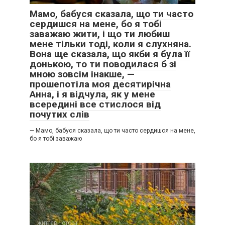
Мамо, бабуся сказала, що ти часто
сердишся на мене, бо я тобі
заважаю жити, і що ти любиш
мене тільки тоді, коли я слухняна.
Вона ще сказала, що якби я була її
донькою, то ти поводилася б зі
мною зовсім інакше, —
прошепотіла моя десятирічна
Анна, і я відчула, як у мене
всередині все стислося від
почутих слів
— Мамо, бабуся сказала, що ти часто сердишся на мене,
бо я тобі заважаю
життєві історії
0