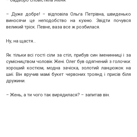
– бадьоро сповістила Женя.
– Дуже добре! – відповіла Ольга Петрівна, швиденько
виносячи це неподобство на кухню. Звідти почувся
великий тріск. Певне, ваза все ж розбилася.
Ну, на щастя…
Як тільки всі гості сіли за стіл, прибув син іменинниці і за
сумісництвом чоловік Жені. Олег був одягнений з голочки:
хороший костюм, модна зачіска, золотий ланцюжок на
шиї. Він вручив мамі букет червоних троянд і присів біля
дружини.
– Жень, а ти чого так вирядилася? – запитав він.