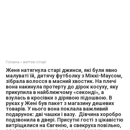
Головна
»
життєві історії
Женя натягнула старі джинси, які були явно
малуваті їй, дитячу футболку з Міккі-Маусом,
зібрала волосся в масний хвостик. На плечі
вона накинула протерту до дірок косуху, яку
прикупила в найближчому «секонді», а
взулась в кросівки з дірявою підошвою. В
руках у Жені був пакет з магазину дешевих
товарів. У нього вона поклала важливий
подарунок: дві чашки і вазу. Дівчина хоробро
подзвонила в двері. Присутні гості з цікавістю
витріщилися на Євгенію, а свекруха повільно,