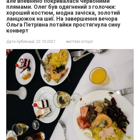
але впевнено покривалася червоними
плямами. Олег був одягнений з голочки:
хороший костюм, модна зачіска, золотий
ланцюжок на шиї. На завершення вечора
Ольга Петрівна потайки простягнула сину
конверт
Дата публікації:
22.10.2021
життєві історії