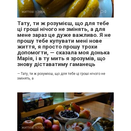
життєві історії
0
Тату, ти ж розумієш, що для тебе
ці гроші нічого не змінять, а для
мене зараз це дуже важливо. Я не
прошу тебе купувати мені нове
життя, я просто прошу трохи
допомогти, — сказала моя донька
Марія, і в ту мить я зрозумів, що
знову діставатиму гаманець
— Тату, ти ж розумієш, що для тебе ці гроші нічого не
змінять, а
життєві історії
0