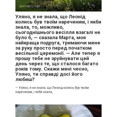
життєві історії
0
Уляно, я не знала, що Леонід
колись був твоїм нареченим, і якби
знала, то, можливо,
сьогоднішнього весілля взагалі не
було б, — сказала Марта, моя
найкраща подруга, тримаючи мене
за руку просто перед початком
весільної церемонії. — Але тепер я
прошу тебе не зруйнувати цей
день через те, що сталося багато
років тому. Скажи мені чесно,
Уляно, ти справді досі його
любиш?
— Уляно, я не знала, що Леонід колись був твоїм
нареченим, і якби знала,