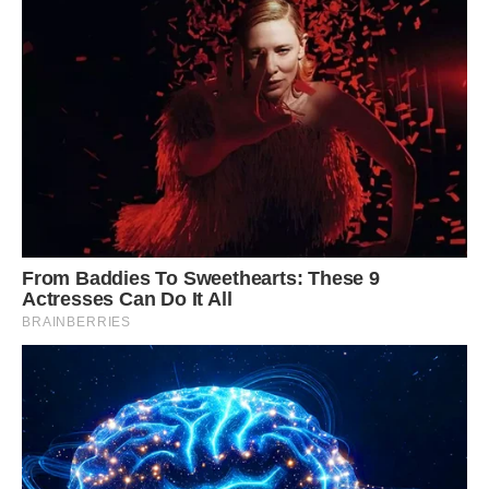
А потім всі погляди перемістилися на іменинницю. Вони
були дуже неоднозначними. Ольга Петрівна пішла по торт.
Свято точно не вдалося.
На завершення вечора Ольга Петрівна потайки
простягнула сину конверт. Туди вона склала кілька тисяч
доларів, які відклала собі на відпустку.
– Одягнемо твою красуню, а то буде ганьбити всю сім’ю
далі! – зітхнула Ольга Петрівна і погладила сина по голові.
– І як ти вибрав собі таку?..
Поверталися додому Женя і Олег в чудовому настрої.
– Я ж казала, що спрацює, а ти не вірив! – посміхалася