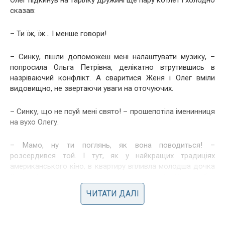
Олег підкинув на тарілку дружині ще пару котлет і холодно
сказав:
– Ти їж, їж… І менше говори!
– Синку, пішли допоможеш мені налаштувати музику, –
попросила Ольга Петрівна, делікатно втрутившись в
назріваючий конфлікт. А сваритися Женя і Олег вміли
видовищно, не звертаючи уваги на оточуючих.
– Синку, що не псуй мені свято! – прошепотіла іменинниця
на вухо Олегу.
– Мамо, ну ти поглянь, як вона поводиться! –
розсердився той. І тут, як у найкращих традиціях
американського кіно, в квартиру впливла молодша дочка
Ольги Петрівни, яка теж трохи запізнилася. На Вікторії був
сяюче білий брючний костюм, дорогий годинник і
ЧИТАТИ ДАЛІ
промениста усмішка.
Спеціально для мами вона зробила красиву модну зачіску