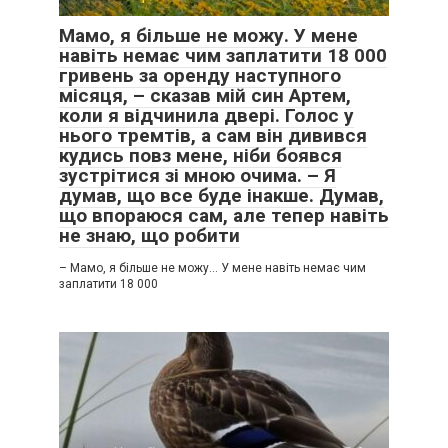
Мамо, я більше не можу. У мене
навіть немає чим заплатити 18 000
гривень за оренду наступного
місяця, – сказав мій син Артем,
коли я відчинила двері. Голос у
нього тремтів, а сам він дивився
кудись повз мене, ніби боявся
зустрітися зі мною очима. – Я
думав, що все буде інакше. Думав,
що впораюся сам, але тепер навіть
не знаю, що робити
– Мамо, я більше не можу… У мене навіть немає чим
заплатити 18 000