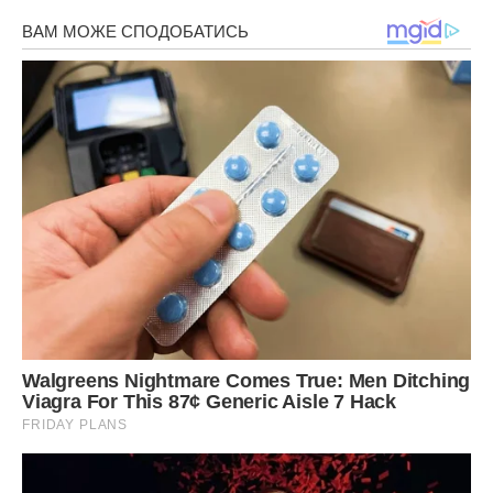
і святковий макіяж. Не дівчина, а лялечка. Віка так різко
контрастувала з Женею, що більшість гостей почали
крутити шиями, дивлячись то на одну, то на іншу
представницю прекрасної статі.