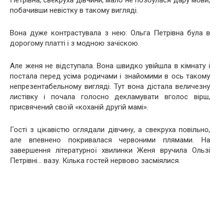
Петрівна, свекруха дівчини, мало не позбулася дару мови,
побачивши невістку в такому вигляді.
Вона дуже контрастувала з нею: Ольга Петрівна була в
дорогому платті і з модною зачіскою.
Але женя не відступала. Вона швидко увійшла в кімнату і
постала перед усіма родичами і знайомими в ось такому
непрезентабельному вигляді. Тут вона дістала величезну
листівку і почала голосно декламувати вголос вірш,
присвячений своїй «коханій другій мамі».
Гості з цікавістю оглядали дівчину, а свекруха повільно,
але впевнено покривалася червоними плямами. На
завершення літературної хвилинки Женя вручила Ользі
Петрівні… вазу. Кілька гостей нервово засміялися.