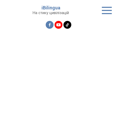
Перейти
iBilingua
до
На стику цивілізацій
вмісту