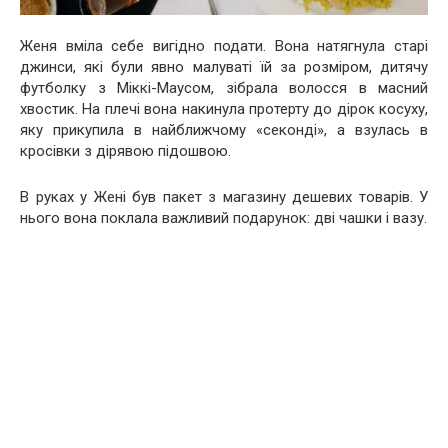
Женя вміла себе вигідно подати. Вона натягнула старі
джинси, які були явно малуваті їй за розміром, дитячу
футболку з Міккі-Маусом, зібрала волосся в масний
хвостик. На плечі вона накинула протерту до дірок косуху,
яку прикупила в найближчому «секонді», а взулась в
кросівки з дірявою підошвою.
В руках у Жені був пакет з магазину дешевих товарів. У
нього вона поклала важливий подарунок: дві чашки і вазу.