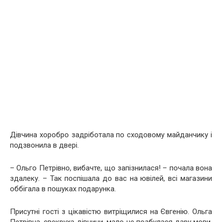
Дівчина хоробро задріботала по сходовому майданчику і
подзвонила в двері.
– Ольго Петрівно, вибачте, що запізнилася! – почала вона
здалеку. – Так поспішала до вас на ювілей, всі магазини
оббігала в пошуках подарунка.
Присутні гості з цікавістю витріщилися на Євгенію. Ольга