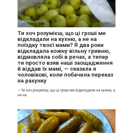
життєві історії
0
Ти хоч розумієш, що ці гроші ми
відкладали на кухню, а не на
поїздку твоєї мами? Я два роки
відкладала кожну вільну гривню,
відмовляла собі в речах, а тепер
ти просто взяв наші заощадження
й віддав їх мамі, — сказала я
чоловікові, коли побачила переказ
на рахунку
— Ти хоч розумієш, що ці гроші ми відкладали на кухню, а
не на