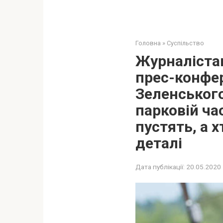
Головна
»
Суспільство
Журналістам
прес-конфе
Зеленського
парковій ча
пустять, а х
деталі
Дата публікації:
20.05.2020