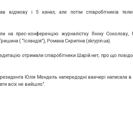
ав відмову і 5 канал, але потім співробітників теле
ли на прес-конференцію журналістку Яніну Соколову, 
Гришина ( “Ісландія”), Романа Скрипіна (skrypin.ua).
редитацію отримали співробітники Шарій.нет, про що повід
резидента Юлія Мендель напередодні ввечері написала в 
ати всіх не вийшло”.