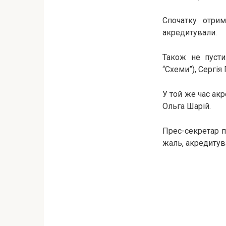
Спочатку отрим
акредитували.
Також не пусти
“Схеми”), Сергія 
У той же час ак
Ольга Шарій.
Прес-секретар п
жаль, акредитув