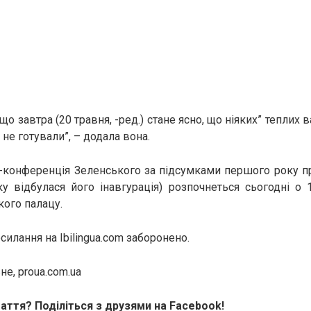
що завтра (20 травня, -ред.) стане ясно, що ніяких” теплих
не готували”, – додала вона.
-конференція Зеленського за підсумками першого року п
у відбулася його інавгурація) розпочнеться сьогодні о 
кого палацу.
илання на Ibilingua.com заборонено.
е, proua.com.ua
аття? Поділіться з друзями на Facebook!