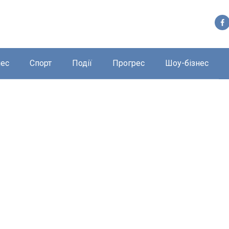
нес
Спорт
Події
Прогрес
Шоу-бізнес