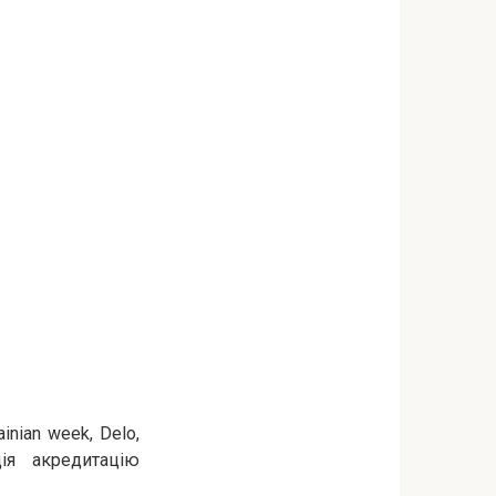
inian week, Delo,
ція акредитацію