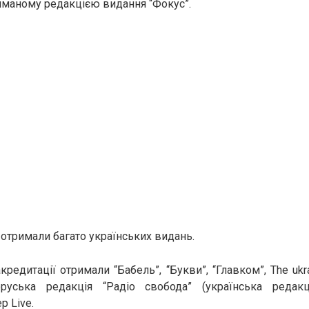
иманому редакцією видання “Фокус”.
 отримали багато українських видань.
кредитації отримали “Бабель”, “Букви”, “Главком”, The ukra
оруська редакція “Радіо свобода” (українська редак
р Live.