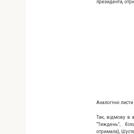
президента, отр
Аналогічні листи
Так, відмову в а
“Тиждень”, біл
отримала), Шусте