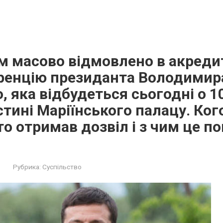
 масово відмовлено в акредит
ренцію президанта Володимир
, яка відбудеться сьогодні о 10
стині Маріїнського палацу. Ког
то отримав дозвіл і з чим це по
Рубрика:
Суспільство