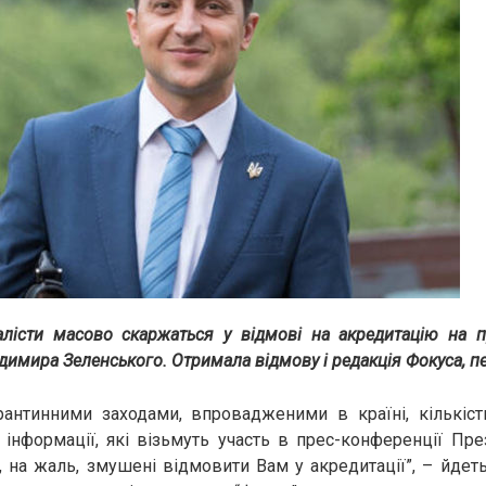
алісти масово скаржаться у відмові на акредитацію на 
имира Зеленського. Отримала відмову і редакція Фокуса, пе
арантинними заходами, впровадженими в країні, кількіст
 інформації, які візьмуть участь в прес-конференції Пре
 на жаль, змушені відмовити Вам у акредитації”, – йдеть