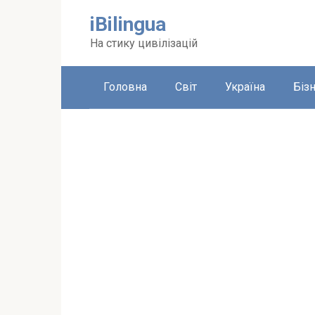
Перейти
iBilingua
до
вмісту
На стику цивілізацій
Головна
Світ
Україна
Біз