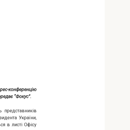
прес-конференцію
редає “Фокус”.
ь представників
зидента України,
ся в листі Офісу